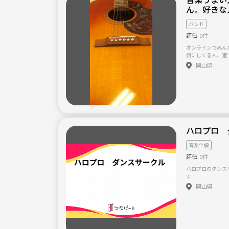
ん。好きな
んか？
バンド
評価
0件
オンラインでみん
剣にしてる人、適
なり弾きだしてもかまいま
岡山県
酒飲みながらゆっ
ヨロシク
ハロプロ 
音楽全般
評価
0件
ハロプロのダンスサークルです！ 
す！
岡山県