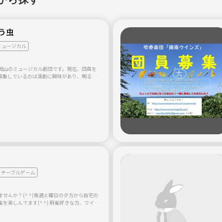
とう虫
ミュージカル
岡山のミュージカル劇団です。現在、団員を
募集しているのは演劇に興味があり、明るく
な人です。経験は問いません。ミュージカル
、随時 募集しておりますので、ぜひご応募く
に関する詳細は、劇団のホームページをご覧下
の年齢層が幅広い！ ●劇団専用の舞台と練習場
テーブルゲーム
せんか？(^ ^)毎週土曜日の夕方から自宅の
を楽しんでます(^ ^) 麻雀好きな方、ワイワ
ょう。