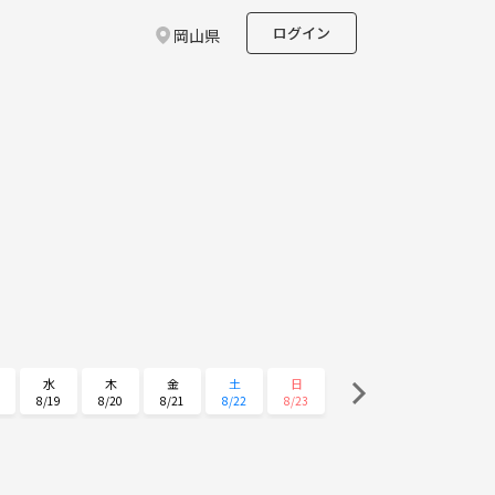
ログイン
岡山県
水
木
金
土
日
8/19
8/20
8/21
8/22
8/23