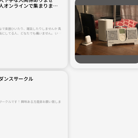
人オンラインで集まりませ
なで楽器ひいたり、雑談したりしませんか 真
当にしてる人、どなたでも構いません。 いき
せん（笑）(^^)。 自分のペースでお
くりお話ししに来てください 。 それでは
ゥ みんなで楽しみましょう！！！
ダンスサークル
興味ある方是非お願い致しま