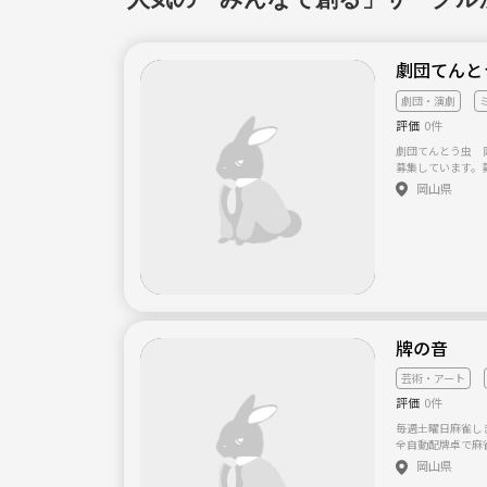
劇団てん
劇団・演劇
評価
0件
劇団てんとう虫 
募集しています。
元気で表現力豊か
岡山県
に興味がある方は
ださい。 応募等
さい。 【劇団のご紹介】 ●当劇団は立ち上げ31年目となりま
す。 ●メンバー
があります。 ●一流の講師陣を招き演技や歌の指導をいただい
ています。
牌の音
芸術・アート
評価
0件
毎週土曜日麻雀しま
全自動配牌卓で麻雀
イ楽しく遊びまし
岡山県