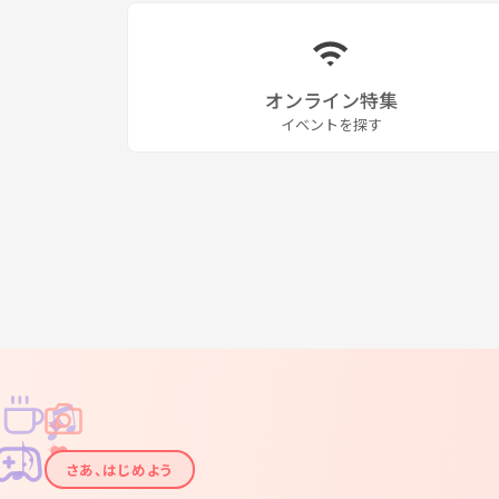
オンライン特集
イベントを探す
♫
✧
✦
✦
♪
✧
さあ、はじめよう