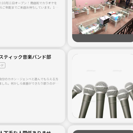
10月11日オープン！ 商店街でカラオケを
００円 フード持込歓迎！ 貸し切り歌い
ください。
スティック音楽バンド部
ンド
自分のカホン・ジェンベと遊んでもらえる方
ました。何かしら楽器ができたり歌うのが好
器に興味がある方なら誰でも歓迎です。
人下手な人関係ありませ