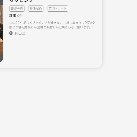
ージック#ハモリ
音楽全般
映像制作
芸術・アート
評価
0件
主にCDやLPなどリッピングが好きな方 一緒に集まってDATA交
換とか情報交換とか 趣味の共有とか出来たらなと思います。 46
49 なんで集まれればどこでも良き 考えなんでファミレスとか
岡山県
で考えてます。