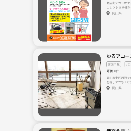
商店街でカラオケ☆
しよう♪ お子様からご年配までご来店お待ちしています。 1曲
１００円、ドリンク３
岡山県
放題プラン --１時間２０００円＋ドリンク代、フード持込Ｏ
Ｋ！ ご相談
ゆるアコー
音楽全般
バ
評価
0件
岡山市東区周辺で
を探して立ち上げ
きだったり、打楽
岡山県
音楽うまい