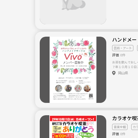
ハンドメード
芸術・アート
評価
0件
お茶を飲んでおし
７年１０月１０日
み物・プラバン・
岡山県
てみませんか？ さ
費：アクセサリー
編み針・編み図を
ともできます。
カラオケ喫
音楽全般
カ
評価
0件