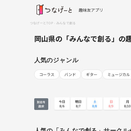
趣味友アプリ
つなげーとTOP
みんなで創る
岡山県の「みんなで創る」の
人気のジャンル
コーラス
バンド
ギター
ミュージカル
今日
明日
土
日
月
別日を
8/6
8/7
8/8
8/9
8/10
選択
月
火
水
木
金
8/24
8/25
8/26
8/27
8/28
人気の「みんなで創る」サークル