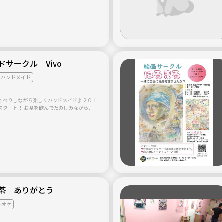
サークル Vivo
ハンドメイド
ゃべりしながら楽しくハンドメイド♪２０１
スタート！ お茶を飲んでたのしみながら、編
さをり織りで、アクセサリーや雑貨制作をし
をり織りは要予約。１日１名限定です。 材料
キット ５００円～、毛糸 ２００円～ ※
お持ちの方はご持参ください。お貸しするこ
茶 ありがとう
ラオケ