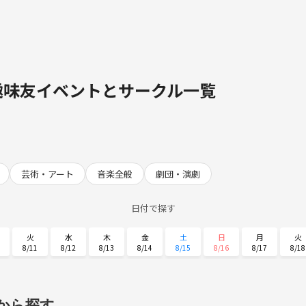
趣味友イベントとサークル一覧
芸術・アート
音楽全般
劇団・演劇
日付で探す
火
水
木
金
土
日
月
火
8/11
8/12
8/13
8/14
8/15
8/16
8/17
8/18
土
日
月
火
水
木
金
8/29
8/30
8/31
9/1
9/2
9/3
9/4
から探す