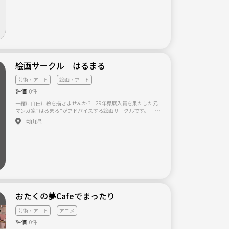
絵画サークル はるまる
芸術・アート
絵画・アート
評価
0件
一緒に自由に絵を描きませんか？H29年県展入賞を果たした元
マンガ家”はるまる”がアドバイスする絵画サークルです。 一度
目にすると忘れられない作品を描くはるまると一緒に描いてみ
岡山県
ませんか？ 特典として完成した作品は商店街での展示またはギ
ャラリーにて展示委託販売をいたします。
おたくの夢Cafeでまったり
芸術・アート
アニメ
評価
0件