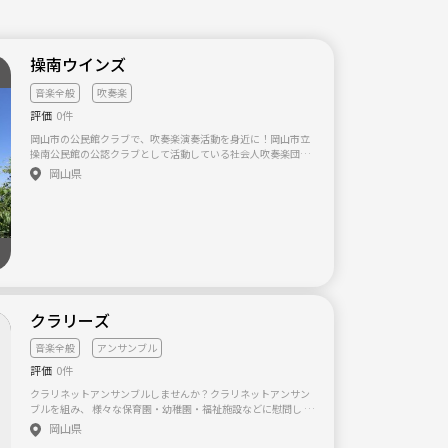
操南ウインズ
音楽全般
吹奏楽
評価
0件
岡山市の公民館クラブで、吹奏楽演奏活動を身近に！岡山市立
操南公民館の公認クラブとして活動している社会人吹奏楽団で
す。約30人で、土曜日の夜に公民館の一室をお借りして楽しく
岡山県
合奏しています！公民館内での小さなコンサートや公民館祭り
での演奏、地域の施設やイヴェントへの訪問演奏も行っていま
す。中学・高校・大学・一般バンドで楽器をされていた方、家
の押し入れに昔使っていた楽器を眠らせていませんか？楽器と
譜面台があれば参加できます。ブログでは練習日記や演奏会の
様子を公開していますので一度お尋ねください (http://sonanw
inds.blog.fc2.com/)。
クラリーズ
音楽全般
アンサンブル
評価
0件
クラリネットアンサンブルしませんか？クラリネットアンサン
ブルを組み、 様々な保育園・幼稚園・福祉施設などに慰問し 演
奏しませんか？？ ボランティア活動を実践したいです！
岡山県