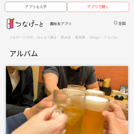
アプリを入手
アプリで開く
全国
趣味友アプリ
つなげーとTOP
みんなで語る
飲み会
愛知県
Village
アルバム
アルバム