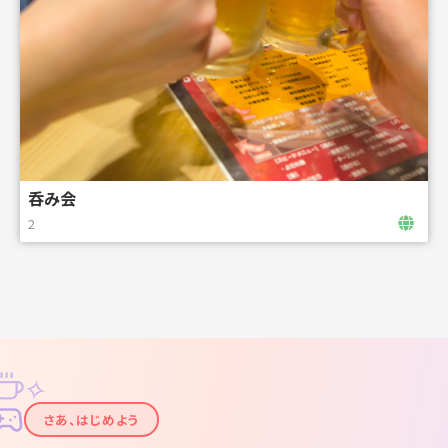
呑み会
2
✧
✦
さあ、はじめよう