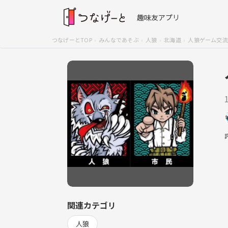
趣味友アプリ
つなげーとTOP
みんなであそぶ
人狼
北海道
人狼ゲーム交流
関連カテゴリ
人狼