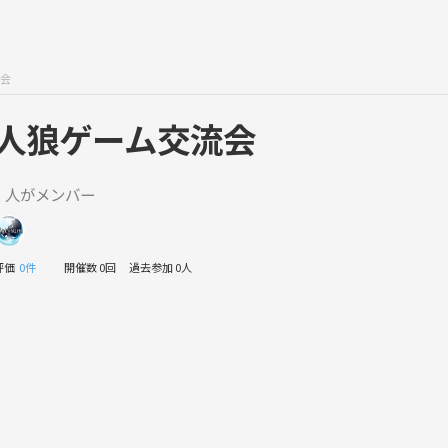
会
人狼ゲーム交流会
1 人がメンバー
評価
0件
開催数 0回
過去参加 0人