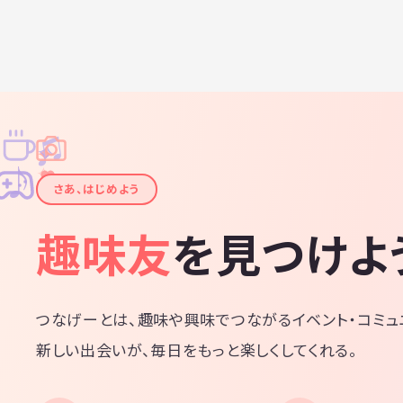
♫
✧
✦
✦
♪
✧
さあ、はじめよう
趣味友
を見つけよ
つなげーとは、趣味や興味でつながるイベント・コミュ
新しい出会いが、毎日をもっと楽しくしてくれる。