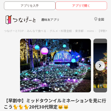
アプリを入手
アプリで開く
全国
趣味友アプリ
つなげーとTOP
みんなで食べる
グルメ・料理全般
東京都
mimi
【早割中】
【早割中】ミッドタウンイルミネーションを見に行
こう🐈🐈🐈20代30代限定🐱🐱