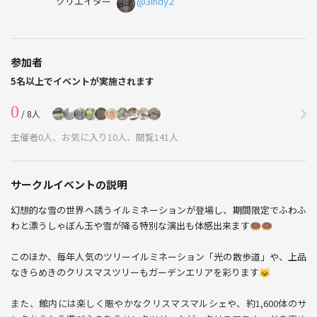
クリエイター
@3lndy2
参加者
5名以上でイベントが実施されます
0
/ 8人
主催者0人、お気に入り10人、閲覧141人
サークルイベントの説明
幻想的な雪の世界へ誘うイルミネーションが登場し、期間限定でふわふ
わと漂うしゃぼん玉や雪が降る特別な演出も体感出来ます🍩🍩
このほか、毎年人気のツリーイルミネーション「光の散歩道」や、上品
なきらめきのクリスマスツリーもガーデンエリアを彩ります🐱
また、館内には楽しく賑やかなクリスマスマルシェや、約1,600体のサ