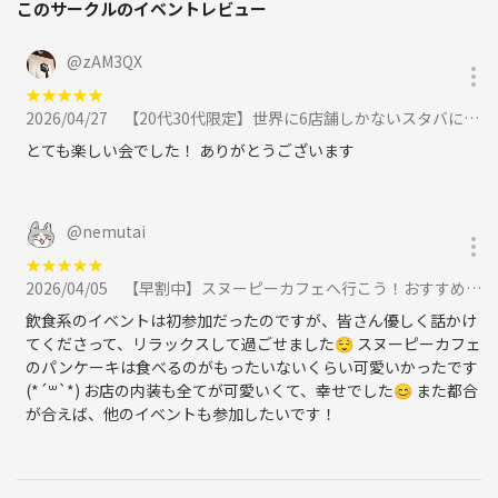
このサークルのイベントレビュー
@
zAM3QX
★
★
★
★
★
2026/04/27
【20代30代限定】世界に6店舗しかないスタバに行こう🍊🍊に参加
とても楽しい会でした！ ありがとうございます
@
nemutai
★
★
★
★
★
2026/04/05
【早割中】スヌーピーカフェへ行こう！おすすめはスヌーピーのパンケーキ🎀🎀に参加
飲食系のイベントは初参加だったのですが、皆さん優しく話かけ
てくださって、リラックスして過ごせました😌 スヌーピーカフェ
のパンケーキは食べるのがもったいないくらい可愛いかったです
(*´꒳`*) お店の内装も全てが可愛いくて、幸せでした😊 また都合
が合えば、他のイベントも参加したいです！