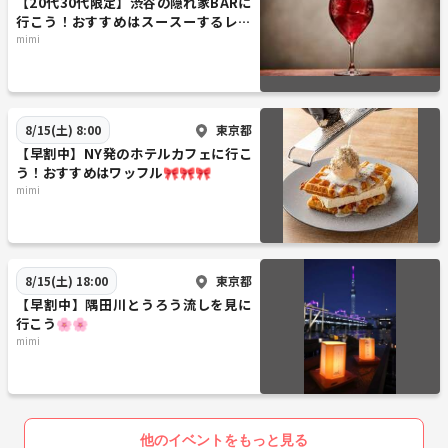
【20代30代限定】渋谷の隠れ家BARに
行こう！おすすめはスースーするレモ
ンサワーです🎀🎀
mimi
東京都
8/15(土) 8:00
【早割中】NY発のホテルカフェに行こ
う！おすすめはワッフル🎀🎀🎀
mimi
東京都
8/15(土) 18:00
【早割中】隅田川とうろう流しを見に
行こう🌸🌸
mimi
他のイベントをもっと見る