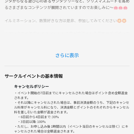
ンタからなる遊び心のあるサンタツリーなど、クリスマスムードを高め
るさまざまなコンテンツが展開されていますのでお楽しみに〜🐽🐽🐽
イルミネーション、散策好きな方は是非、参加してみてください🏵️🏵️
※だいぶ先の予定なのでイベント内容が変更される可能性がございま
す。ご了承ください。
小雨→決行
さらに表示
大雨→中止
禁止事項
サークルイベントの基本情報
勧誘、ナンパ
連絡なしドタキャン
キャンセルポリシー
他サークルの宣伝
・イベント開始の7日前までにキャンセルされた場合はポイント含め全額返金
されます。
その他迷惑行為
・それ以降にキャンセルされた場合は、事前決済金額のうち、下記のキャンセ
ル料率がキャンセル料になり、決済金額とポイントのそれぞれからキャンセル
料を差し引いた金額が返金されます。
・6日前から4日前まで: 30%
・3日前以降: 100%
・ただし、お申し込み後 1時間以内（イベント当日のキャンセルは除く）にキ
ャンセルされた場合は全額返金されます。