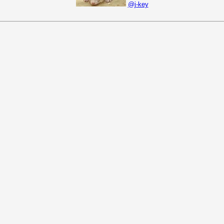
@j-key