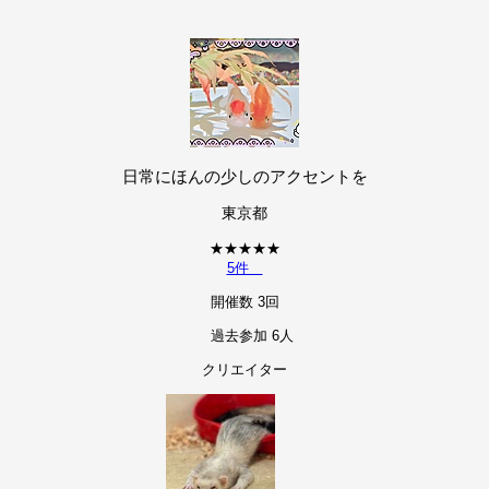
日常にほんの少しのアクセントを
東京都
★
★
★
★
★
5件
開催数 3回
過去参加 6人
クリエイター