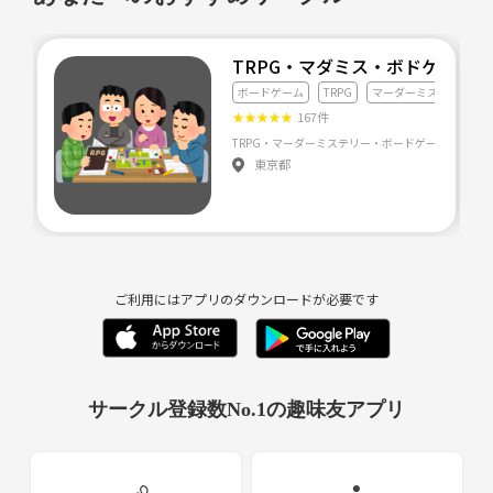
参加にあたってのお願い
* このサークルは、みんなで「友達」を作る場所です。お互いを尊重
し、気持ちよく過ごせるようにご協力をお願いします。
TRPG・マダミス・ボドゲサー
* 貴重品の管理は各自でお願いしますね。
ボードゲーム
TRPG
マーダーミステリー
* 他の参加者の迷惑になるような行動はご遠慮ください。
★
★
★
★
★
167件
* 申し訳ありませんが、ボードゲーム以外の他のサークルの主催者、イ
TRPG・マーダーミステリー・ボードゲームを中心にイ
ベントの宣伝やビジネス・宗教勧誘目的でのご参加はご遠慮いただいて
東京都
おります。
※勧誘があった場合、主催者までご一報ください。対応いたします。
さあ、あなたも「大人の青春」を始めませんか？
友達100人できるかな？
最高の仲間と出会えることを、心から楽しみにしています！
ご利用にはアプリのダウンロードが必要です
ご応募、お待ちしてま〜す！
サークル登録数No.1の趣味友アプリ