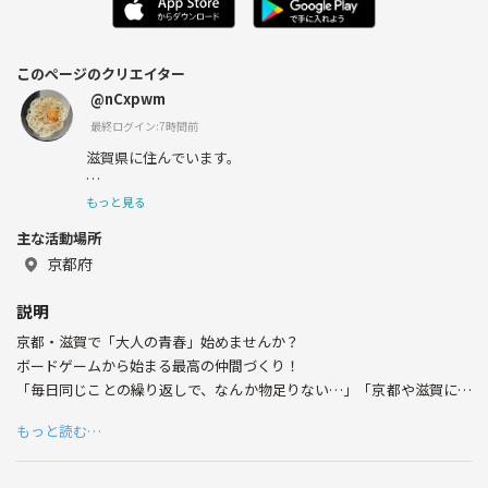
このページのクリエイター
@nCxpwm
最終ログイン:7時間前
滋賀県に住んでいます。
うどんとヤドンとたまに骨付鳥が好きです。
もっと見る
主な活動場所
ボードゲーム、ポケモンカードが好きで、プレイヤー仲間
が欲しくて参加しております。
京都府
他に趣味がないので、なにか見つけたい🤲
説明
京都・滋賀で「大人の青春」始めませんか？
ポイ活で生きてます
ボードゲームから始まる最高の仲間づくり！
「毎日同じことの繰り返しで、なんか物足りない…」「京都や滋賀に来
たけど、気軽に遊べる友達がいないんだよね…」
もっと読む…
そんな風に感じているあなた！
私達と一緒に、忘れかけていた「楽しい！」や「ワクワク」を再発見し