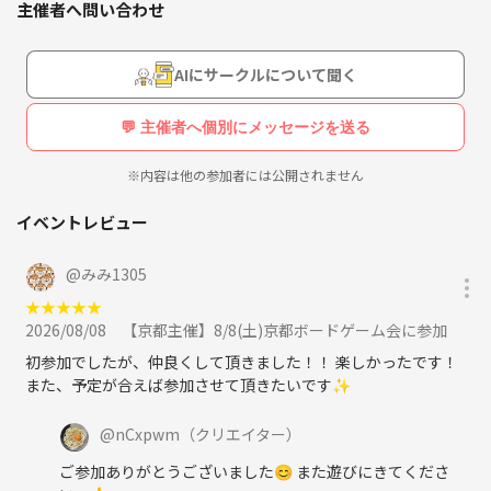
主催者へ問い合わせ
ませんか？
このイベントは、「ボードゲームを通じて、気軽に遊べる最高の友達を
AIにサークルについて聞く
作りたい！」という熱い思いから生まれました。堅苦しいルールは一切
なし！
💬 主催者へ個別にメッセージを送る
まるで昔からの親友みたいに、フランクで気兼ねなく楽しめるのが、こ
の場所の最大の魅力です。
※内容は他の参加者には公開されません
こんな方は大歓迎！
ひとつでも当てはまったら、もう参加するしかない！
イベントレビュー
* 新しい友達、最高の仲間と出会いたい！
* 「こんなことやりたい！」というアイデアがいっぱいある方
@
みみ1305
* 学生の頃みたいに、夢中で楽しめる「青春」をもう一度味わいたい！
★
★
★
★
★
* 毎日の生活に、刺激と楽しみが欲しい！
2026/08/08
【京都主催】8/8(土)京都ボードゲーム会に参加
* 京都や滋賀に出てきたばかりで、まだ友達がいない方
* イベントを全力で楽しんで、一緒に盛り上げてくれる方
初参加でしたが、仲良くして頂きました！！ 楽しかったです！
* サークル活動を一緒に作っていくことに興味がある方
また、予定が合えば参加させて頂きたいです✨️
私たちの「楽しい」は無限大！どんなことして遊ぶ？
みんなでワイワイ盛り上がれる企画を、毎月たくさん用意しています！
@
nCxpwm
（クリエイター）
* ボードゲーム＆ポケカ三昧: 初心者さん、大歓迎！初めてでも大丈夫、
ご参加ありがとうございました😊 また遊びにきてくださ
みんなでルールを覚えながら、時間を忘れて盛り上がっちゃいましょ