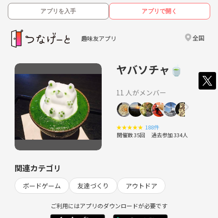
アプリを入手
アプリで開く
全国
趣味友アプリ
ヤバソチャ🍵
11 人がメンバー
★
★
★
★
★
188件
開催数 35回
過去参加 334人
関連カテゴリ
ボードゲーム
友達づくり
アウトドア
ご利用にはアプリのダウンロードが必要です