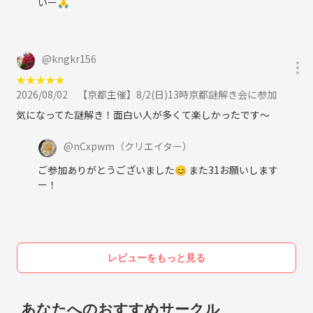
いー🙏
う！
* 気軽に飲み会: 美味しいお酒を片手に、仕事や趣味の話で盛り上がった
り、くだらない話で爆笑したり。最高の息抜きタイムを！
* アウトドアでリフレッシュ: 琵琶湖のほとりでBBQ、紅葉が美しい山で
@
kngkr156
ハイキング…四季折々の自然を満喫しながら、心も体もリフレッシュ！
★
★
★
★
★
* 熱唱カラオケ会: 日頃のストレスは、マイクを握って大熱唱で吹き飛ば
2026/08/02
【京都主催】8/2(日)13時京都謎解き会に参加
そう！十八番から最新ヒット曲まで、歌って踊って最高の気分に！
気になってた謎解き！面白い人が多くて楽しかったです〜
* 京都・滋賀の魅力再発見: 定番の観光名所から、地元の人だけが知る隠
れた名店まで、みんなで探検して新しい発見を！あなたの「行ってみた
@
nCxpwm
（クリエイター）
い！」も聞かせてくださいね。
「こんなことしてみたい！」というあなたのアイデアも、どんどん教え
ご参加ありがとうございました😊 また31お願いします
てください！みんなで形にしていきましょう！
ー！
いつ活動してるの？
* 土日を中心に、みんなが集まりやすい時間を選んで開催します。
* お仕事帰りにもサクッと参加できる平日の夜のイベントも充実！
* たまには平日のお昼に、まったりカフェ会なんて日も。
レビューをもっと見る
あなたのライフスタイルに合わせて、気軽に遊びに来てくださいね！
あなたへのおすすめサークル