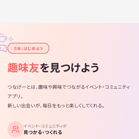
如きにできません。笑
でも他人に反応して生きる日常よりも自分がやりたいこと
を作って自分の意思で日常を決める生き方も悪くないなっ
✧
て思えるような人が出てきたら嬉しいです。
✦
さあ、はじめよう
そのキッカケをイベントをとおして知ってもらい、おかげ
趣味友
を見つけよう
でつまらない休日が楽しくなりました！とか勇気出してサ
ークルきたら友達が増えて毎週休日が楽しくてワクワクし
てイキイキしてます！という声を沢山いただき、そんな
方々が増えたらいいなっと思っております。
つなげーとは、趣味や興味でつながるイベント・コミュニティ
アプリ。
新しい出会いが、毎日をもっと楽しくしてくれる。
私にできることはうちのサークルにきていただいた皆様に
対して、皆様の壮大な人生のほんっっとうにごく僅かな小
さな幸せを提供してここにきてよかったなっと思ってもら
える人を増やすことくらいです。
イベント・コミュニティが
見つかる・つくれる