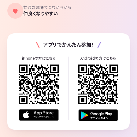
共通の趣味でつながるから
最近嬉しかったことはイベントにきて出会った人と
仲良くなりやすい
婚約しましたとか、友達が増えて高い頻度でその人たちと
遊びに行ってて楽しいですとか、いつも新しい人たちと出
会えるだけで刺激があってワクワクする等、そんな嬉しい
ことを伝えてくださり、本当に嬉しいです。
アプリでかんたん参加！
iPhoneの方はこちら
Androidの方はこちら
必ずしも良い方向に行くとは限らないですが、
新しい人との出会いは自分の人生の物語を動かすきっかけ
になります。
ほとんどの映画の主人公は変わらない日常を過ごしている
ところに、なんかのきっかけで、いつもとは違う何かを冒
頭で始めるから物語が動いて映画になっていきます。
皆さんの人生は皆さんが主役です！動かないと何も始まら
ないのでぜひPlanning agentグループが作る