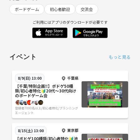
ボードゲーム
初心者歓迎
交流会
ご利用にはアプリのダウンロードが必要です
イベント
もっと見る
千葉県
8/9(日) 13:00
【千葉/特別企画‼️】ボドゲ50種
類/初心者特化🔰20代〜30代向け
のボードゲーム会
登録者7000名以上/初心者特化/プランニング
エージェント
東京都
8/15(土) 13:00
【ボドゲ100種類/初心者特化🔰池