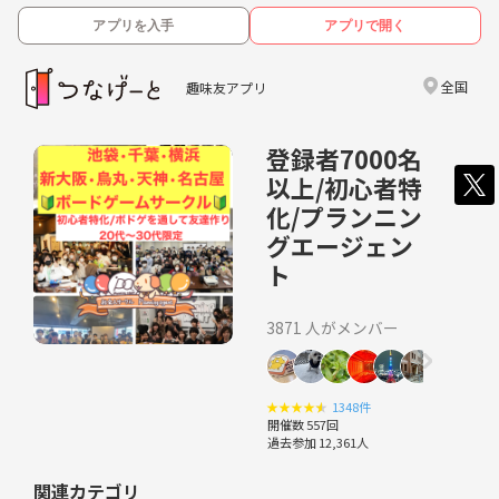
アプリを入手
アプリで開く
全国
趣味友アプリ
登録者7000名
以上/初心者特
化/プランニン
グエージェン
ト
3871 人がメンバー
★
★
★
★
★
1348件
開催数 557回
過去参加 12,361人
関連カテゴリ