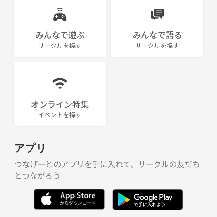
つなげーとから予約してください
飲みに誘われたからとかご飯誘われたからとかが多かった
ですね。笑
みんなで遊ぶ
みんなで語る
でも大事なのは何をしているかではなく、誰かに誘われた
から流れで何かをする！ということ。
サークルを探す
サークルを探す
そのような過ごし方もいいですよね(^^)
でも私は違う意見も、もっていて、自分が○○をしたいか
オンライン特集
ら○○をする。という自分の意思で自分の行動を決めた
イベントを探す
い！というわがままな意見を日によっては持っています。
笑
アプリ
つなげーとのアプリを手に入れて、サークルの友だち
周りの人の言われることに反応して動かされているのはや
りたいことがないから他人のやりたいことに乗っかって結
とつながろう
果的に○○に誘われたから○○をするになるのでしょう
か。
それを変えたいとかは思ってないですし、そんなことは私