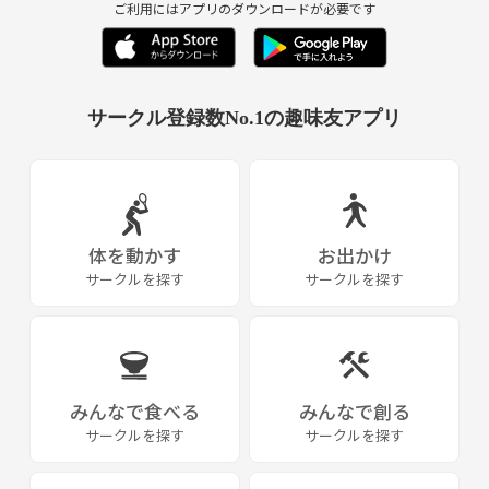
他にも家族や友達など周りの人たちが良い人ばかりで恵ま
ご利用にはアプリのダウンロードが必要です
◾️禁止事項
れて育ったおかげでたくさんの楽しい思い出のワクワクを
・アムウェイ・マルチ商法・勧誘・営業・告知・引き抜き・しつこいナ
体験させていただきました。
ンパ・暴言など
・サークル代表者・主催者・関係者様はトラブル防止のため、参加厳禁
です。
サークル登録数No.1の趣味友アプリ
社会人になって皆さんはいくつワクワクすることをもって
ますか？(^^)
上記参加禁止行為を確認された方は代表にご連絡ください。
人によってワクワクは異なり、友達が増えること、
いつも皆様が報告をいただけるおかげで早期発見と排除に成功しており
ます。
恋人ができること、体を動かすこと、新しい人たちとおし
体を動かす
お出かけ
参加者様の報告さえあれば声をかける相手が全員万引きGメンにもなれ
ゃべりしてお散歩することetc…
るので
サークルを探す
サークルを探す
色んなことを体験することでワクワクしたり日常がイキイ
一緒に健全なサークルを作っていただけると幸いです。
キしたりするようです。
■参加費の平均
早割などのプランによりますが
1700円〜2000円くらいが平均です！
でも社会人になって周りを見渡せば楽しそうにしてない人
みんなで食べる
みんなで創る
たちが沢山おり、休日に何してるの？と色んな人に聞いて
サークルを探す
サークルを探す
ほとんどの人が答えたのは○○に誘われたから○○をす
る。でした！
■参加方法