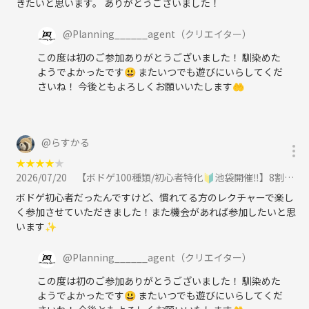
きたいと思います。 ありがとうございました！
ュラーイベントなども
行っております♪
個人的な意見として、大人になるにつれて、過去に体験し
たことがある事が増えていくので昨日ワクワクしたことに
@
Planning______agent
（クリエイター）
人は今日は昨日ほどのワクワクは感じにくいということだ
この度は初のご参加ありがとうございました！ 馴染めた
と考えております。
■Planning agentが大切にしていること・・・
ようでよかったです😃 またいつでも遊びにいらしてくだ
それは「仲間はずれにしない文化」
さいね！ 今後ともよろしくお願いいたします🤲
を継承していき参加者の皆様にとって
「自分の心地に良い居場所」
付き合いたての恋人たちと数年経った恋人たちも熱はどう
しても下がりがちな人たちが大多数です。
にしていただきたい思いがあります！
@
らすかる
初めて参加するサークル活動は
★
★
★
★
★
不安や緊張を抱きながら勇気を出して
何事も新しいことは楽しいですが2回目以降からマンネリ
2026/07/20
【ボドゲ100種類/初心者特化🔰池袋開催‼️】8割以上は一人参加！20代〜30代向けのボードゲーム会に参加
参加いただく状況がほとんどです！
を感じることが多くなりますよね。。
ボドゲ初心者だったんですけど、慣れてる方のレクチャーで楽し
く参加させていただきました！また機会があれば参加したいと思
それは良いことも悪いことも人は慣れてしまうからだと考
8割〜9割の方々は1人で参加いただいてますが
います✨
えてます。
もし1人参加で初めてサークルに参加して既に輪が出来上がっていて
その人達の輪に入れなかったら？
@
Planning______agent
（クリエイター）
これはよくあるケースですし
この度は初のご参加ありがとうございました！ 馴染めた
私の小学生時代は100円あったら1日駄菓子屋でお菓子を
全員を私1人でフォローすることはできません。。
買って幸福度100%で過ごせたのに大人になったら100円
ようでよかったです😃 またいつでも遊びにいらしてくだ
あっても1日を幸福度100%で過ごせなくなってしまいま