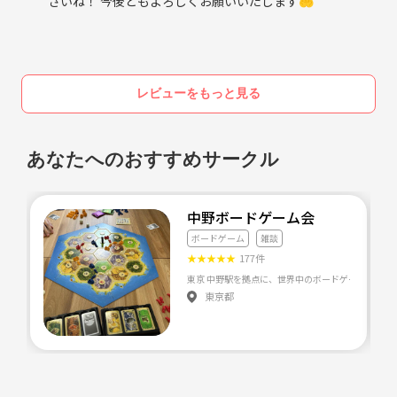
さいね！ 今後ともよろしくお願いいたします🤲
した。笑
だからこそ、参加者皆様のご協力が必要であり共感いただける方々を集
めて
「仲間外れにしない文化」というものを一緒に作っていただきながら
自分の居場所として参加いただきたいのが代表からのお願いです。
では私にとってのワクワクってなにか？
レビューをもっと見る
そうやって最初に参加した人が慣れていって友達や顔見知りが出てきた
一つの正解としては「サンタさんからプレゼントをもらっ
たものの、学校があり授業を終えて放課後にならないとそ
ら余裕が出るのでそこまでいったらまた初めて参加する人に対して1人
のプレゼントで遊ぶことができず、それまでが授業中も待
でいたら声をかけて一緒の輪に入れてあげてください。
あなたへのおすすめサークル
ち遠しい時間」→これも一つの私にとっての過去に体験し
たワクワクです。笑
特別なことはしなくても良いんです！
皆様のちょっとした輪に入れてあげる思いやり１つでそのような文化を
中野ボードゲーム会
作る初動になります！
ボードゲーム
雑談
ご飯なんて今はいらない、眠りたいなんて思わない！！僕
★
★
★
★
★
177件
は今サンタさんからもらったポケモンがやりたいんだ！！
代表も受付さえ終わればなるべく巡回して見回るのでフォローしたり
←この状態の感情は最高ですよ。笑
時には一緒に遊んだりして
東京都
配慮ができるリーダーシップを発揮します！
今でも眠りもご飯も今はいらないからこれをやりたい！っ
て思うことがあります。笑
もし不安な方は受付の時に私に不安です！と声をかけていただくか
巡回中に声をかけてもらえれば助けるので頼ってくださいね！