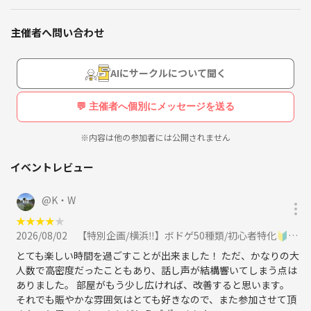
のでものすごーーく！！わかりにくいです。笑
■活動種目(友活・趣味活系/初心者特化サークル)
国語の問題によくある、この時の筆者の気持ちを述べよ！
主催者へ問い合わせ
♟️ボードゲーム♟️（月1〜2開催）
みたいな問題のレベルでわかりにくいですが、皆様への熱
い思いが伝われば幸いですが読むのも大変なので気が向い
池袋・千葉・神奈川・栃木
た方だけ読んでみてください。笑
AIにサークルについて聞く
💬 主催者へ個別にメッセージを送る
🧐その他🧐（気分で開催）
ダーツ
※内容は他の参加者には公開されません
■代表が作りたいこと
室内サバゲー（秋葉原）
外サバゲー（千葉県野田市）
イベントレビュー
私自身がイベントをとおして作りたいことは「ワクワク」
散策（一都三県）
とした感情で満たされた「イキイキ」とした
ピクニック（代々木公園）
@
K・W
鬼ごっこ（代々木公園）
日常を作りたいと思っています✨
★
★
★
★
★
ポーカー（秋葉原）
2026/08/02
【特別企画/横浜‼️】ボドゲ50種類/初心者特化🔰20代〜30代向けのボードゲーム会に参加
交流会
カメラ
とても楽しい時間を過ごすことが出来ました！ ただ、かなりの大
子どもの時に比べて大人になってから「ワクワク」とした
スポーツ
人数で高密度だったこともあり、話し声が結構響いてしまう点は
感情って感じにくくなりますよね。。
など・・・
ありました。 部屋がもう少し広ければ、改善すると思います。
それでも賑やかな雰囲気はとても好きなので、また参加させて頂
季節によっては学校貸切企画やグランピングお泊まり企画などのイレギ