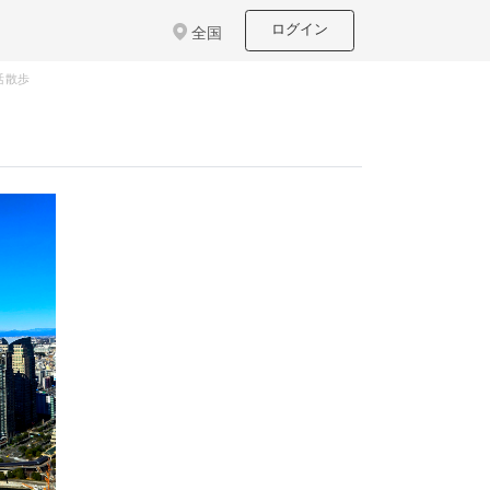
ログイン
全国
朝活散歩