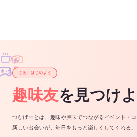
♫
✧
✦
✦
♪
✧
さあ、はじめよう
趣味友
を見つけ
つなげーとは、趣味や興味でつながるイベント・コ
新しい出会いが、毎日をもっと楽しくしてくれる。