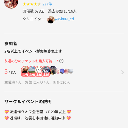
い・地方出身者の方～是非来て下さいね♪
★
★
★
★
★
237件
毎週遊べるほんとうの友達作りをしよう✨
開催数 678回
過去参加 1,716人
クリエイター
@ShuN_cd
参加者
2名以上でイベントが実施されます
友達の分のチケットも購入可能！！
5
/ 8人
主催
主催
主催
主催
主催者4人、お気に入り4人、閲覧236人
サークルイベントの説明
💝 友達作りオフ会を開いて20年以上 💝
💝 近頃は、池袋を本拠地に活動中♪ 💝