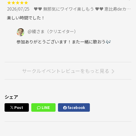
★
★
★
★
★
2026/07/25
♥♥ 無邪気にワイワイ楽しもう ♥♥ 恵比寿deカラオケオフ会 📯 ３時間飲み放題 🍷 歌って飲んで楽しもう🎤に参加
楽しい時間でした！
@
綾さま
（クリエイター）
参加ありがとうございます！また一緒に歌おう🎶
サークルイベントレビューをもっと見る
シェア
Post
LINE
facebook