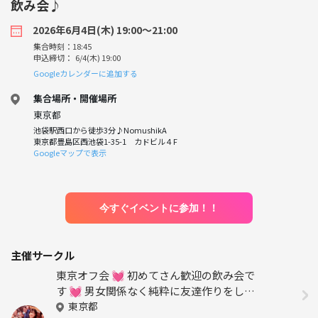
飲み会♪
2026年6月4日(木) 19:00〜21:00
集合時刻：18:45
申込締切： 6/4(木) 19:00
Googleカレンダーに追加する
集合場所・開催場所
東京都
池袋駅西口から徒歩3分♪NomushikA
東京都豊島区西池袋1-35-1 カドビル４F
Googleマップで表示
今すぐイベントに参加！！
主催サークル
東京オフ会 💓 初めてさん歓迎の飲み会で
す 💓 男女関係なく純粋に友達作りをしよ
う✨ 転勤で出てきたばかり～友達が欲し
東京都