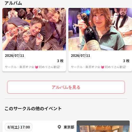
アルバム
2026/07/11
2026/07/11
3 枚
3 枚
サークル：東京オフ会 💓 初めてさん歓迎の
サークル：東京オフ会 💓 初めてさん歓迎の
飲み会です 💓 男女関係なく純粋に友達作り
飲み会です 💓 男女関係なく純粋に友達作り
をしよう✨ 転勤で出てきたばかり～友達が
をしよう✨ 転勤で出てきたばかり～友達が
欲しい・地方出身者の方～是非来て下さいね
欲しい・地方出身者の方～是非来て下さいね
♪ 毎週遊べるほんとうの友達作りをしよう
♪ 毎週遊べるほんとうの友達作りをしよう
アルバムを見る
✨
✨
このサークルの他のイベント
東京都
8/8(土) 17:00