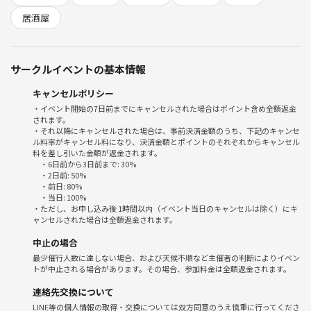
💛様々なコンセプトで楽しむ♪
💚参加者が中心となって仕切る！
居酒屋
💗「今」やりたいことをみんなで楽しむ♪
💜季節の流れに応じて～✨
などなど～
サークルイベントの基本情報
🐹毎日色んなオフ会を池袋で開催中！
キャンセルポリシー
・初めてはほとんどが1人参加
・イベント開始の7日前までにキャンセルされた場合はポイント含め全額返金
されます。
・慣れてきたら友達と一緒に～
・それ以降にキャンセルされた場合は、事前決済金額のうち、下記のキャンセ
・仲間が沢山で毎日お誘いが止まらないｗ
ル料率がキャンセル料になり、決済金額とポイントのそれぞれからキャンセル
・楽しいを共有していこう！
料を差し引いた金額が返金されます。
・6日前から3日前まで: 30%
・2日前: 50%
★★ 池袋から友達作りを始めよう★★
・前日: 80%
・当日: 100%
・ただし、お申し込み後 1時間以内（イベント当日のキャンセルは除く）にキ
🍀 大人の立振る舞いお願いします ✨
ャンセルされた場合は全額返金されます。
(サークル注意･禁止事項を読んでください。また、つなげーと規約も守
中止の場合
りましょう)
最少催行人数に達しない場合、および天候不順など主催者の判断によりイベン
トが中止される場合があります。その場合、参加料金は全額返金されます。
連絡先交換について
LINE等の個人情報の取得・交換については双方同意のうえ慎重に行ってくださ