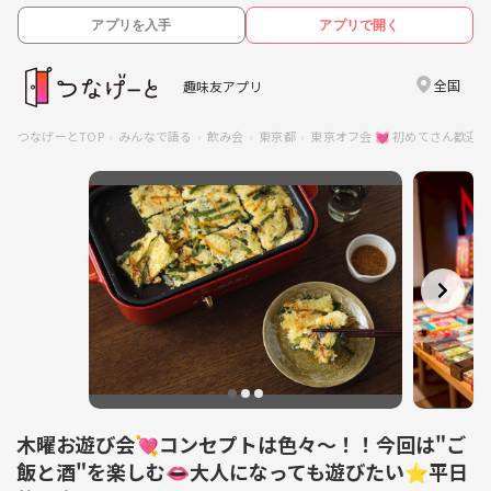
アプリを入手
アプリで開く
全国
趣味友アプリ
つなげーとTOP
みんなで語る
飲み会
東京都
東京オフ会 💓 初めてさん歓
木曜お遊び会💘コンセプトは色々～！！今回は"ご
飯と酒"を楽しむ👄大人になっても遊びたい⭐平日