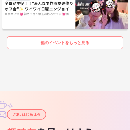
全員が主役！！"みんなで作る友達作り
オフ会"✨ ワイワイ日曜エンジョイ飲
み会 ❥ お初さん大歓迎♪
東京オフ会 💓 初めてさん歓迎の飲み会です 💓 男女
関係なく純粋に友達作りをしよう✨ 転勤で出てきた
ばかり～友達が欲しい・地方出身者の方～是非来て
下さいね♪ 毎週遊べるほんとうの友達作りをしよう
✨
他のイベントをもっと見る
✧
✦
さあ、はじめよう