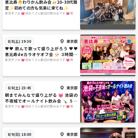
恵比寿🐣わりかん飲み会🍻20-30代限
定✨初めての方も気楽に来てね✨
東京オフ会 💓 初めてさん歓迎の飲み会です 💓 男女
関係なく純粋に友達作りをしよう✨ 転勤で出てきた
ばかり～友達が欲しい・地方出身者の方～是非来て
下さいね♪ 毎週遊べるほんとうの友達作りをしよう
✨
東京都
8/8(土) 19:30
♥♥ 飲んで歌って盛り上がろう ♥♥
恵比寿deカラオケオフ会 📯 ３時間飲
み放題 🍷
東京オフ会 💓 初めてさん歓迎の飲み会です 💓 男女
関係なく純粋に友達作りをしよう✨ 転勤で出てきた
ばかり～友達が欲しい・地方出身者の方～是非来て
下さいね♪ 毎週遊べるほんとうの友達作りをしよう
✨
東京都
8/8(土) 23:45
朝までみんなで盛り上がる 💓 池袋の
不夜城でオールナイト飲み会 🍾 ５時
間飲み放題 🥂 20～40代まで参加♪
東京オフ会 💓 初めてさん歓迎の飲み会です 💓 男女
関係なく純粋に友達作りをしよう✨ 転勤で出てきた
ばかり～友達が欲しい・地方出身者の方～是非来て
下さいね♪ 毎週遊べるほんとうの友達作りをしよう
✨
東京都
8/9(日) 18:00