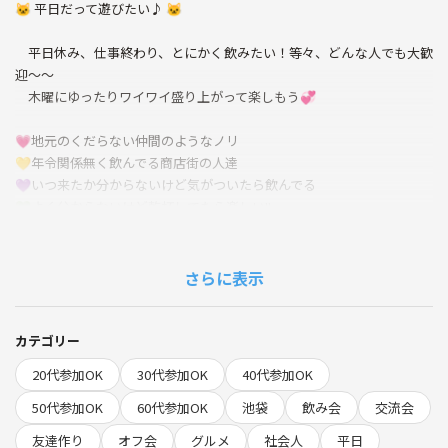
🐱 平日だって遊びたい♪ 🐱
平日休み、仕事終わり、とにかく飲みたい！等々、どんな人でも大歓
迎～～
木曜にゆったりワイワイ盛り上がって楽しもう💞
💗地元のくだらない仲間のようなノリ
💛年令関係無く飲んでる商店街の人達
💜いつ来たか分からないけど気がついたら飲んでる
💚よく分からないけど乾杯してたら楽しい!!
💝神輿の後に知らない人と飲んでるような
そんな適当感満載の飲み会です!!
さらに表示
圧倒的な楽しさがあります♪♪
１人参加、友達と参加、様子見参加･･･
カテゴリー
どんな初参加でも大歓迎です！
20代参加OK
30代参加OK
40代参加OK
気楽に参加してくださいね～♪
50代参加OK
60代参加OK
池袋
飲み会
交流会
💗みんなで作る！手作りオフ会
友達作り
オフ会
グルメ
社会人
平日