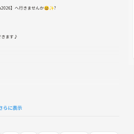
a2026】へ行きませんか😃✨?
できます♪
さらに表示
レフト・アライヴ」以来4年ぶりに手がけた長編劇映画で、「ス
するバス運転手パターソンの何気ない日常を切り取った人間ドラ
運転手のパターソン。朝起きると妻ローラにキスをしてからバス
バーで1杯だけビールを飲む。単調な毎日に見えるが、詩人でも