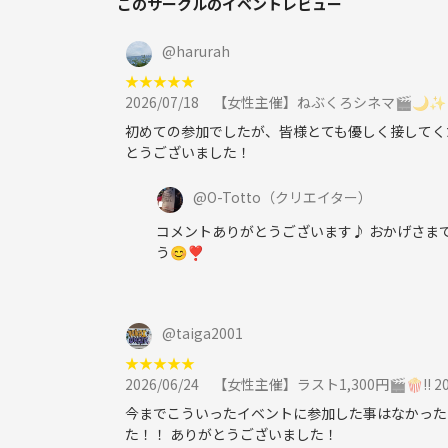
このサークルのイベントレビュー
@
harurah
★
★
★
★
★
2026/07/18
【女性主催】ねぶくろシネマ🎬️🌙✨ 
初めての参加でしたが、皆様とても優しく接してくだ
とうございました！
@
O-Totto
（クリエイター）
コメントありがとうございます♪ おかげさまで
う😊❣️
@
taiga2001
★
★
★
★
★
2026/06/24
【女性主催】ラスト1,300円🎬️🍿!!
今までこういったイベントに参加した事はなかった
た！！ ありがとうございました！