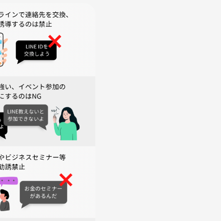
HPで上映の有無の告知あり】
します💡
は、近くのカフェか居酒屋での交流に変更致します🙏
ます。順次返金対応とします！)