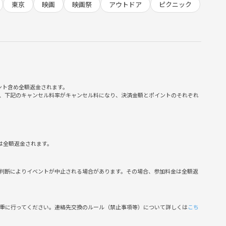
東京
映画
映画祭
アウトドア
ピクニック
え、周囲の人々との交流はかけがえのない時間だ。そんな彼が過
な間と飄々とした語り口で描く。「ミステリー・トレイン」でも
ストでパターソンと出会う日本人詩人役を演じた。
ハニ、バリー・シャバカ・ヘンリー、他
る可能性もあります。
ント含め全額返金されます。
、下記のキャンセル料率がキャンセル料になり、決済金額とポイントのそれぞれ
️
は全額返金されます。
判断によりイベントが中止される場合があります。その場合、参加料金は全額返
慎重に行ってください。連絡先交換のルール（禁止事項等）について詳しくは
こち