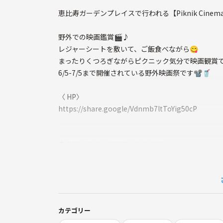
恵比寿ガーデンプレイスで行われる【Piknik Cinem
野外での映画鑑賞🎬️♪
レジャーシートを敷いて、ご飯食べながら😋
まったりくつろぎながらピクニック気分で映画観賞
6/5-7/5まで開催されている野外映画祭です📽️🥤
〈 HP〉
https://share.google/Vdnmb7ltToYig50cP
●今回上映される映画はこちら🎬️✨
『パターソン』19:30上映 ※118分
－あらすじ－
ジム・ジャームッシュが「オンリー・ラヴァーズ・
ター・ウォーズ」シリーズのアダム・ドライバー扮
マ。ニュージャージー州パターソン市で暮らすバス
カテゴリー
を走らせ、帰宅後には愛犬マービンと散歩へ行って