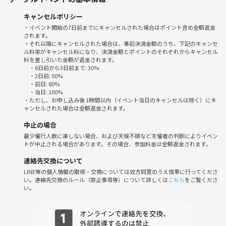
うです🌻🌻
キャンセルポリシー
・イベント開始の7日前までにキャンセルされた場合はポイント含め全額返金
興味のある方は、ぜひご参加ください〜🐷🐷🌻🌿🌈
されます。
・それ以降にキャンセルされた場合は、事前決済金額のうち、下記のキャンセ
ル料率がキャンセル料になり、決済金額とポイントのそれぞれからキャンセル
料を差し引いた金額が返金されます。
双子麻辣湯
・6日前から3日前まで: 30%
※チャージ料と飲食代は、各自負担となります。
・2日前: 50%
・前日: 80%
※当日の仕入れ状況や時間帯によっては、オーダー出来ないメニューも
・当日: 100%
ございます。
・ただし、お申し込み後 1時間以内（イベント当日のキャンセルは除く）にキ
ャンセルされた場合は全額返金されます。
※お店のルールや状況により、席替えなど充分に交流が行えない場合が
ございます。
中止の場合
※やむを得ずお店を変更する場合や混雑時に予定より早く退店をする場
最少催行人数に達しない場合、および天候不順など主催者の判断によりイベン
合がございます。
トが中止される場合があります。その場合、参加料金は全額返金されます。
※イベント開催中及び終了後に発生したトラブルに関して、主催者は一
連絡先交換について
切の責任を負いかねます。
LINE等の個人情報の取得・交換については双方同意のうえ慎重に行ってくださ
※本イベントの参加は、20代30代限定になります。
い。連絡先交換のルール（禁止事項等）について詳しくは
こちら
をご覧くださ
┈┈┈┈┈┈┈┈┈┈┈┈┈┈┈┈┈┈┈┈┈┈┈┈┈┈┈┈┈┈┈
い。
禁止事項：ビジネス、宗教などの勧誘、ナンパ、連絡なしのドタキャ
ン、イベント直前のキャンセル、他サークルの宣伝など迷惑のかかる行
為はご遠慮ください。つなげーとに報告し今後の参加が不可能になりま