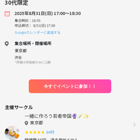
30代限定
2025年8月31日(日) 17:00〜18:30
集合時刻：16:55
申込締切： 8/31(日) 17:00
Googleカレンダーに追加する
集合場所・開催場所
東京都
渋谷
*詳細は参加者のみに公開
今すぐイベントに参加！！
主催サークル
一緒に作ろう若者帝国🔮🪄︎︎✨
東京都
★
★
★
★
★
84件
開催数 55回
過去参加 528人