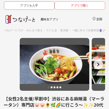
アプリを入手
アプリで開く
全国
趣味友アプリ
つなげーとTOP
みんなで語る
カフェ会
東京都
一緒に作ろう若者帝国🔮🪄︎︎
【女性2名主催/早割中】渋谷にある麻辣湯（マーラ
ータン）専門店🐷🐷🌻🌿🌈に行こう〜✨✨20代