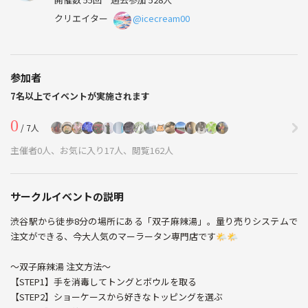
クリエイター
@icecream00
参加者
7名以上でイベントが実施されます
0
/ 7人
主催者0人、お気に入り17人、閲覧162人
サークルイベントの説明
渋谷駅から徒歩8分の場所にある「双子麻辣湯」。量り売りシステムで
注文ができる、今大人気のマーラータン専門店です🌤️🌤️
〜双子麻辣湯 注文方法〜
【STEP1】手を消毒してトングとボウルを取る
【STEP2】ショーケースから好きなトッピングを選ぶ