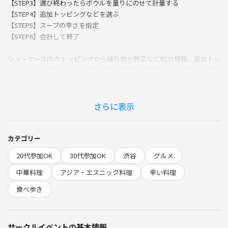
【STEP3】選び終わったらボウルを量りにのせて計量する
【STEP4】追加トッピングなどを選ぶ
【STEP5】スープの辛さを指定
【STEP6】会計して終了
ショーケース内のトッピングから練り物や野菜など約35種類、追加トッ
ピングから肉類など約12種類、麺は中華麺・牛筋麺など、辛さは5段階
から選ぶことができます🌸🌸
トッピングに悩んでしまう人は全部トッピングがセットになった単品メ
さらに表示
ニューもあるので、そちらを選ぶのもありですね〜🌈🌈
単品メニュー
カテゴリー
📍双子マーラータン
20代参加OK
30代参加OK
渋谷
グルメ
（葉の野菜、もやし、ゆば、きのこ類、豚肉）
📍スペシャルマーラータン
中華料理
アジア・エスニック料理
辛い料理
（葉の野菜、白菜、きのこ類、ゆば、だんご、うずら卵、豚肉）
食べ歩き
📍野菜マーラータン
（葉の野菜、もやし、たまねぎなど野菜いろいろ）
サークルイベントの基本情報
店内は清潔感があり、週末でなくても満席になるほど大人気のお店のよ