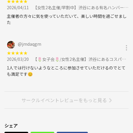
★
★
★
★
★
2026/04/11
【女性2名主催/早割中】渋谷にある有名ハンバーグ専門店🐤🐤🌿🌈に行こう✨✨20代30代限定に参加
主催者の方々に気を使っていただいて、楽しい時間を過ごせまし
た
@
jmdaqgm
★
★
★
★
★
2026/03/20
【🌷女子会🌷/女性2名主催】渋谷にあるコスパ抜群なおしゃれビストロ🐰🐰🌷🌈に行こう🍃🍃20代30代限定に参加
1人では行けないようなところに参加させていただけるのでとて
も満足です😊
サークルイベントレビューをもっと見る
シェア