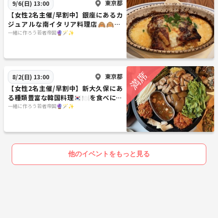
東京都
9/6(日) 13:00
【女性2名主催/早割中】銀座にあるカ
ジュアルな南イタリア料理店🙈🙉🙊
🥂🇮🇹🌿に行こう✨✨20代30代限定
一緒に作ろう若者帝国🔮🪄︎︎✨
東京都
8/2(日) 13:00
【女性2名主催/早割中】新大久保にあ
る種類豊富な韓国料理🇰🇷🍽を食べに行
こう🐱🐱🎶20代30代限定
一緒に作ろう若者帝国🔮🪄︎︎✨
他のイベントをもっと見る