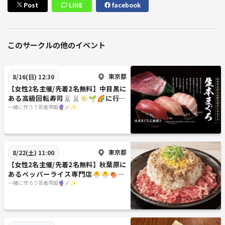
Post
LINE
facebook
このサークルの他のイベント
東京都
8/16(日) 12:30
【女性2名主催/先着2名無料】中目黒に
ある高級回転寿司🐰🐰🌤️🌱🌈に行こ
う✨✨20代30代限定
一緒に作ろう若者帝国🔮🪄︎︎✨
東京都
8/22(土) 11:00
【女性2名主催/先着2名無料】秋葉原に
あるペッパーライス専門店🐣🐣🍖🌱
🏠に行こう✨✨20代30代限定
一緒に作ろう若者帝国🔮🪄︎︎✨