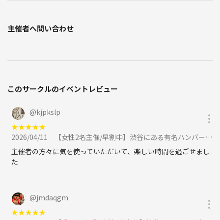
主催者へ問い合わせ
このサークルのイベントレビュー
@
kjpkslp
★
★
★
★
★
2026/04/11
【女性2名主催/早割中】渋谷にある有名ハンバーグ専門店🐤🐤🌿🌈に行こう✨✨20代30代限定に参加
主催者の方々に気を使っていただいて、楽しい時間を過ごせまし
た
@
jmdaqgm
★
★
★
★
★