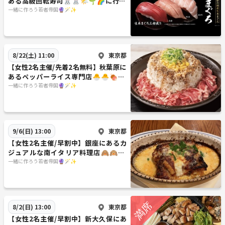
ある高級回転寿司🐰🐰🌤️🌱🌈に行こ
う✨✨20代30代限定
一緒に作ろう若者帝国🔮🪄︎︎✨
東京都
8/22(土) 11:00
【女性2名主催/先着2名無料】秋葉原に
あるペッパーライス専門店🐣🐣🍖🌱
🏠に行こう✨✨20代30代限定
一緒に作ろう若者帝国🔮🪄︎︎✨
東京都
9/6(日) 13:00
【女性2名主催/早割中】銀座にあるカ
ジュアルな南イタリア料理店🙈🙉🙊
🥂🇮🇹🌿に行こう✨✨20代30代限定
一緒に作ろう若者帝国🔮🪄︎︎✨
東京都
8/2(日) 13:00
【女性2名主催/早割中】新大久保にあ