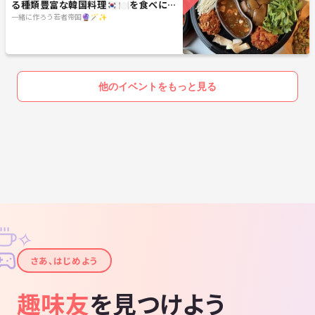
る種類豊富な韓国料理🇰🇷🍽を食べに行
こう🐱🐱🎶20代30代限定
一緒に作ろう若者帝国🔮🪄︎︎✨
他のイベントをもっと見る
✧
✦
さあ、はじめよう
趣味友
を見つけよう