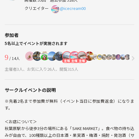
クリエイター
@icecream00
参加者
5名以上でイベントが実施されます
9
/ 14人
主催
主催
主催
主催者3人、お気に入り26人、閲覧315人
サークルイベントの説明
※先着2名まで参加費が無料（イベント当日に参加費返金）になりま
す。
＜お店について＞
秋葉原駅から徒歩3分の場所にある「SAKE MARKET」。食べ物の持ち込
みが自由で、100種類以上の日本酒・果実酒・梅酒・焼酎・発泡酒（サ