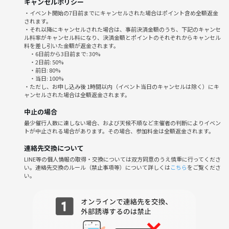
SAKE MARKET 秋葉原店
キャンセルポリシー
※チャージ料と飲食代は、各自負担となります。
・イベント開始の7日前までにキャンセルされた場合はポイント含め全額返金
されます。
※当日の仕入れ状況や時間帯によっては、オーダー出来ないメニューも
・それ以降にキャンセルされた場合は、事前決済金額のうち、下記のキャンセ
ございます。
ル料率がキャンセル料になり、決済金額とポイントのそれぞれからキャンセル
※お店のルールや状況により、席替えなど充分に交流が行えない場合が
料を差し引いた金額が返金されます。
・6日前から3日前まで: 30%
ございます。
・2日前: 50%
※やむを得ずお店を変更する場合や混雑時に予定より早く退店をする場
・前日: 80%
・当日: 100%
合がございます。
・ただし、お申し込み後 1時間以内（イベント当日のキャンセルは除く）にキ
※本イベントの参加は、20代30代限定になります。
ャンセルされた場合は全額返金されます。
┈┈┈┈┈┈┈┈┈┈┈┈┈┈┈┈┈┈┈┈┈┈┈┈┈┈┈┈┈┈┈
中止の場合
禁止事項：ビジネス、宗教などの勧誘、ナンパ、連絡なしのドタキャ
最少催行人数に達しない場合、および天候不順など主催者の判断によりイベン
ン、イベント直前のキャンセル、他サークルの宣伝など迷惑のかかる行
トが中止される場合があります。その場合、参加料金は全額返金されます。
為はご遠慮ください。つなげーとに報告し今後の参加が不可能になりま
す。場合によっては法的措置の対象になることがあります。
連絡先交換について
LINE等の個人情報の取得・交換については双方同意のうえ慎重に行ってくださ
い。連絡先交換のルール（禁止事項等）について詳しくは
こちら
をご覧くださ
い。