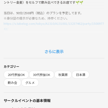
ントリー金麦）をセルフで飲み比べできるお店です🌱🌱
当日は、90分/2500円（税込）のプランを予定してます。
※身分証の提示が必要なため、持参ください。
https://s.tabelog.com/tokyo/A1310/A131001/13237462/party/1500977
43/
また、食べ物は持ち込み可能なので1人500円程度のおつまみの持参して
いただき、みんなでシェアしようと思います。手ぶらでお越しの方は、
SAKE MARKETで販売しているおつまみまたは、デリバリーなどで購入
さらに表示
してください〜🌈🌈
※本イベントで手作り料理の持ち込みは不可。コンビニやスーパーで購
入した未開封のものに限ります。
カテゴリー
20代参加OK
30代参加OK
秋葉原
日本酒
店内は木の温もり溢れる空間でゆっくりお酒を楽しむことができます〜
🌸🌸
飲み会
グルメ
興味のある方は、ぜひご参加ください〜🐤🐤🍶🌸🌱
サークルイベントの基本情報