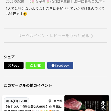
2026/03/20
【🌷女子会🌷/女性2名主催】渋谷にあるコスパ抜群なおしゃれビストロ🐰🐰🌷🌈に行こう🍃🍃20代30代限定に参加
1人では行けないようなところに参加させていただけるのでとて
も満足です😊
サークルイベントレビューをもっと見る
シェア
Post
LINE
facebook
このサークルの他のイベント
東京都
8/16(日) 12:30
【女性2名主催/先着2名無料】中目黒に