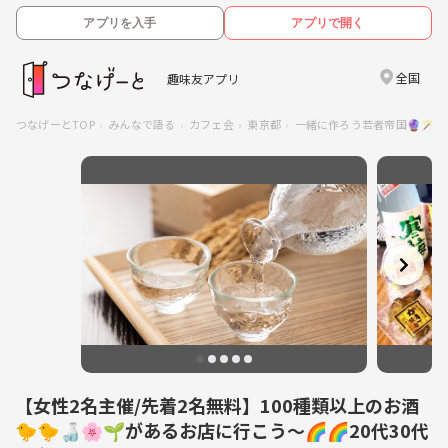
アプリを入手
アプリで開く
全国
趣味友アプリ
つなげーとTOP
みんなで語る
カフェ会
東京都
一緒に作ろう若者帝国🔮🪄︎︎
【女性2名主催/先着2名無料】100種類以上のお酒
🐤🐤🍶🌸🌱があるお店に行こう〜🌈🌈20代30代