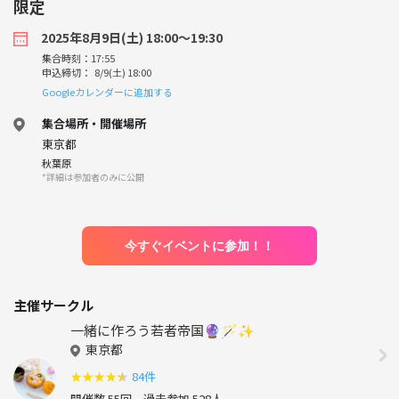
限定
2025年8月9日(土) 18:00〜19:30
集合時刻：17:55
申込締切： 8/9(土) 18:00
Googleカレンダーに追加する
集合場所・開催場所
東京都
秋葉原
*詳細は参加者のみに公開
今すぐイベントに参加！！
主催サークル
一緒に作ろう若者帝国🔮🪄︎︎✨
東京都
★
★
★
★
★
84件
開催数 55回
過去参加 528人