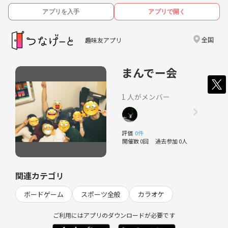
アプリを入手
アプリで開く
全国
趣味友アプリ
まんでー会
1 人がメンバー
評価
0件
開催数 0回
過去参加 0人
関連カテゴリ
ボードゲーム
スポーツ全般
カラオケ
ご利用にはアプリのダウンロードが必要です