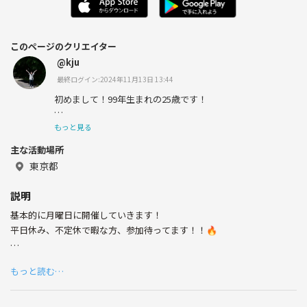
このページのクリエイター
@kju
最終ログイン:2024年11月13日 13:44
初めまして！99年生まれの25歳です！
仕事が基本月火休みなので同じく平日休みの方と友達にな
もっと見る
りたいです！
主な活動場所
東京都
趣味 : キャンプ 料理 サウナ スポーツ お酒 など
説明
基本的に月曜日に開催していきます！
平日休み、不定休で暇な方、参加待ってます！！🔥
バドミントン、ダーツ、ビリヤード、ボドゲなどもやって
行きたいです！😀
スポーツ全般、ボドゲ、飲み会などをやっていきたいと思ってます⚽️🏀
もっと読む…
🏸
参加者全員が楽しめるイベントを心がけていいイベントにしましょ