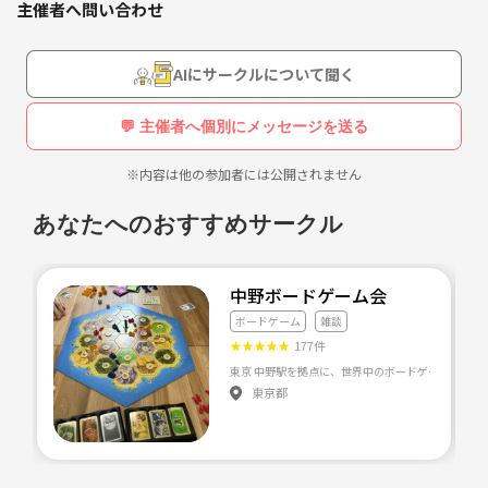
よろしくお願いします！🌮
主催者へ問い合わせ
う！！！
AIにサークルについて聞く
💬 主催者へ個別にメッセージを送る
※内容は他の参加者には公開されません
あなたへのおすすめサークル
中野ボードゲーム会
ボードゲーム
雑談
★
★
★
★
★
177件
東京都