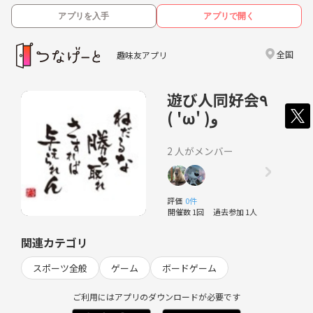
アプリを入手
アプリで開く
全国
趣味友アプリ
遊び人同好会٩
( 'ω' )و
2 人がメンバー
評価
0件
開催数 1回
過去参加 1人
関連カテゴリ
スポーツ全般
ゲーム
ボードゲーム
ご利用にはアプリのダウンロードが必要です