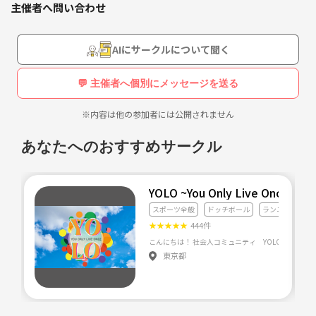
主催者へ問い合わせ
きっかけになればと思ってます（≧∇≦）
モルックやボードゲーム、スマブラ会なんかも企画してますので、是非
ご参加ください！ (๑>◡<๑)
AIにサークルについて聞く
💬 主催者へ個別にメッセージを送る
※内容は他の参加者には公開されません
あなたへのおすすめサークル
YOLO ~You Only Live Once~
スポーツ全般
ドッチボール
ランニング・ジ
★
★
★
★
★
444件
東京都