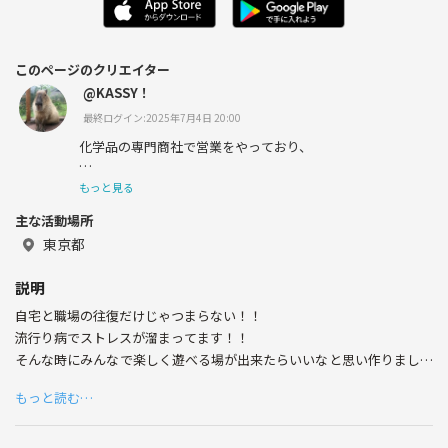
このページのクリエイター
@KASSY！
最終ログイン:2025年7月4日 20:00
化学品の専門商社で営業をやっており、
シャンプーや化粧品などの成分を美容メーカーさんに提案
もっと見る
するような仕事をしてます♫
主な活動場所
趣味は、漫画,ゲーム,雑学,映画,読書,料理,カラオケ,フッ
東京都
トサルなどです\(//∇//)\
説明
一緒に趣味の話が出来る友達が出来たら嬉しいです！！
自宅と職場の往復だけじゃつまらない！！
よろしくお願いします٩( 'ω' )و
流行り病でストレスが溜まってます！！
そんな時にみんなで楽しく遊べる場が出来たらいいなと思い作りました
(((o(*ﾟ▽ﾟ*)o)))
もっと読む…
インドアでもアウトドアでも、ゲームを一緒に体験するとすぐに仲良く
なれる！
初参加でも初対面でもゲームを通して、共通の趣味を持った友達を作る