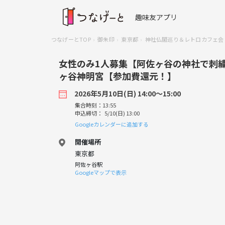
趣味友アプリ
つなげーとTOP
御朱印
東京都
神社仏閣巡り＆レトロカフェ会
女性のみ1人募集【阿佐ヶ谷の神社で刺繍御
ヶ谷神明宮【参加費還元！】
2026年5月10日(日) 14:00〜15:00
集合時刻：13:55
申込締切： 5/10(日) 13:00
Googleカレンダーに追加する
開催場所
東京都
阿佐ヶ谷駅
Googleマップで表示