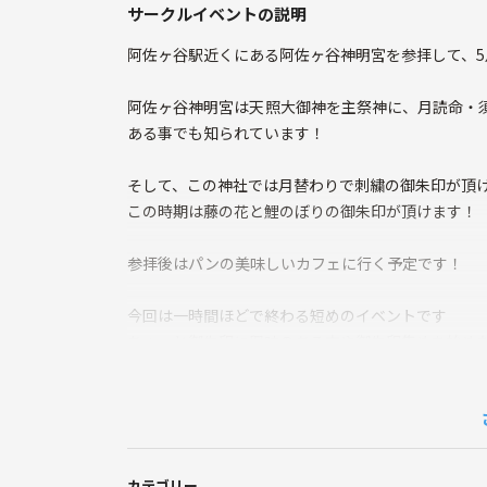
サークルイベントの説明
阿佐ヶ谷駅近くにある阿佐ヶ谷神明宮を参拝して、
阿佐ヶ谷神明宮は天照大御神を主祭神に、月読命・
ある事でも知られています！
そして、この神社では月替わりで刺繍の御朱印が頂
この時期は藤の花と鯉のぼりの御朱印が頂けます！
参拝後はパンの美味しいカフェに行く予定です！
今回は一時間ほどで終わる短めのイベントです
ちょっと御朱印に興味のある方や御朱印集めを始め
注意事項
勧誘や営業はご遠慮ください
イベント中、場を乱す行為もおやめください
カテゴリー