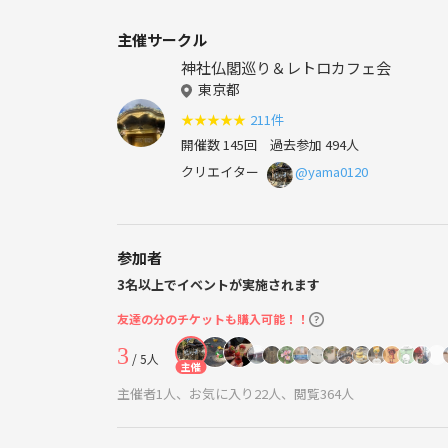
主催サークル
神社仏閣巡り＆レトロカフェ会
東京都
★
★
★
★
★
211件
開催数 145回
過去参加 494人
クリエイター
@yama0120
参加者
3名以上でイベントが実施されます
友達の分のチケットも購入可能！！
3
/ 5人
主催
主催者1人、お気に入り22人、閲覧364人