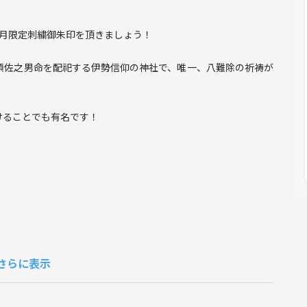
5月限定刺繍御朱印を頂きましょう！
須佐之男命を配祀する伊勢信仰の神社で、唯一、八難除の祈祷が
けることでも有名です！
たばかりの方にオススメです！
さらに表示