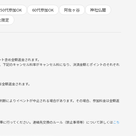
50代参加OK
60代参加OK
阿佐ヶ谷
神社仏閣
めご了承ください
性限定
ント含め全額返金されます。
、下記のキャンセル料率がキャンセル料になり、決済金額とポイントのそれぞれ
は全額返金されます。
判断によりイベントが中止される場合があります。その場合、参加料金は全額返
慎重に行ってください。連絡先交換のルール（禁止事項等）について詳しくは
こち