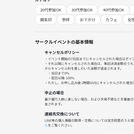
途中退出あり！
20代参加OK
30代参加OK
40代参加OK
また男女比調整を行うことがありますのであらかじ
御朱印
参拝
おでかけ
カフェ
女
よろしくお願いします！
サークルイベントの基本情報
キャンセルポリシー
・イベント開始の7日前までにキャンセルされた場合はポイ
・それ以降にキャンセルされた場合は、事前決済金額のうち
からキャンセル料を差し引いた金額が返金されます。
・当日まで0%
・翌日以降: 100%
・ただし、お申し込み後 1時間以内にキャンセルされた場合
中止の場合
最少催行人数に達しない場合、および天候不順など主催者の
金されます。
連絡先交換について
LINE等の個人情報の取得・交換については双方同意のうえ
ら
をご覧ください。