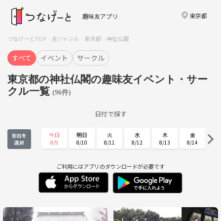
東京都
趣味友アプリ
つなげーとTOP
全ジャンル
東京都
神社仏閣
すべて
イベント
サークル
東京都の神社仏閣の趣味友イベント・サー
クル一覧
(96件)
日付で探す
今日
明日
火
水
木
金
別日を
8/9
8/10
8/11
8/12
8/13
8/14
選択
土
日
月
火
水
木
8/15
8/16
8/17
8/18
8/19
8/20
ご利用にはアプリのダウンロードが必要です
金
土
日
月
火
水
8/21
8/22
8/23
8/24
8/25
8/26
木
金
土
日
月
火
8/27
8/28
8/29
8/30
8/31
9/1