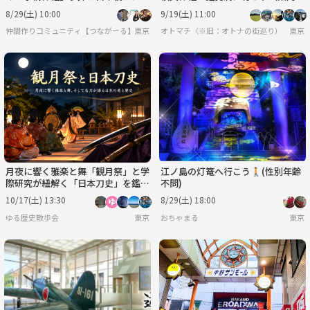
会✨
説明有）
8/29(土) 10:00
9/19(土) 11:00
仲間作りコミュニティ【つながーる】だぞ♪
東京
オトマチ（※旧：オトナの街巡り）【年齢限
東京
月夜に響く雅楽と舞「観月祭」と学
江ノ島の灯篭へ行こう🚶(性別年齢
際研究が紐解く「日本刀史」を鑑賞
不問)
しよう！
10/17(土) 13:30
8/29(土) 18:00
ゆる歴史散歩会
東京
おちゃまる
東京