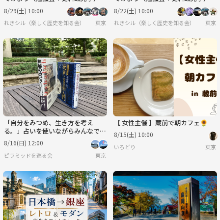
8/29(土) 10:00
8/22(土) 10:00
れきシル（楽しく歴史を知る会）
東京
れきシル（楽しく歴史を知る会）
東京
「自分をみつめ、生き方を考え
【 女性主催 】蔵前で朝カフェ🌻
る。」占いを使いながらみんなでシ
8/15(土) 10:00
ェアしよう！
8/16(日) 12:00
いろどり
東京
ピラミッドを巡る会
東京