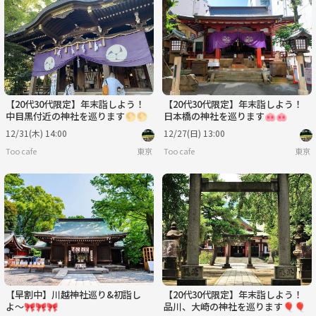
【20代30代限定】年末詣しよう！
【20代30代限定】年末詣しよう！
中目黒付近の神社を巡ります🌕🌕
日本橋の神社を巡ります🐽🐽
12/31(木) 14:00
12/27(日) 13:00
Too cafe
東京
Too cafe
東京
【早割中】川越神社巡り&初詣し
【20代30代限定】年末詣しよう！
よ〜🎀🎀🎀
品川、大崎の神社を巡ります🎈🎈