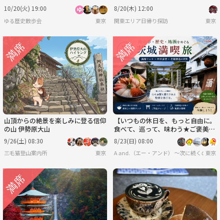
10/20(火) 19:00
8/20(木) 12:00
ゆる歴史散歩会
東京
関東エリア日帰り探訪
東京
山頂からの絶景を楽しみに登る信仰
【いつもの休日を、もっと自由に。
の山 伊勢原大山
食べて、巡って、味わう★ご褒美ド
ライブツアー🚘️】
9/26(土) 08:30
8/23(日) 08:00
三毛猫登山案内所
東京
A and.（エー・アンド） 〜次に続くのは
東京