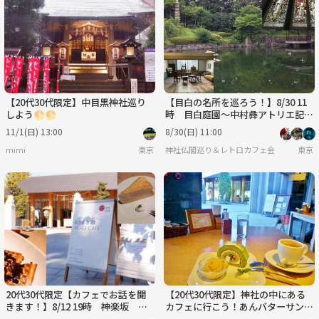
水
木
金
土
日
月
9/2
9/3
9/4
9/5
9/6
9/7
【20代30代限定】中目黒神社巡り
【目白の名所を巡ろう！】8/30 11
しよう🌕🌕
時 目白庭園～中村彝アトリエ記念
館～目白聖公会【常連参加費還元】
11/1(日) 13:00
8/30(日) 11:00
mimi
東京
神社仏閣巡り＆レトロカフェ会
東京
20代30代限定【カフェでお話を聞
【20代30代限定】神社の中にある
きます！】8/12 19時 神楽坂 あ
カフェに行こう！あんバターサンド
かぎカフェ【参加費還元！】
🌸🌸