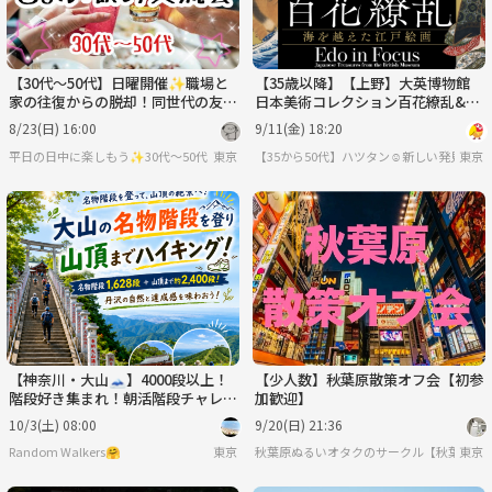
【30代〜50代】日曜開催✨職場と
【35歳以降】【上野】大英博物館
家の往復からの脱却！同世代の友達
日本美術コレクション百花繚乱&セ
つくろう☺️ちょい飲み交流会🍻✨
ンベロ【女性主催】
8/23(日) 16:00
9/11(金) 18:20
平日の日中に楽しもう✨30代〜50代（たまに土日祝）
東京
【35から50代】ハツタン☺️新しい発見探索
東京
【神奈川・大山🗻】4000段以上！
【少人数】秋葉原散策オフ会【初参
階段好き集まれ！朝活階段チャレン
加歓迎】
ジ＆絶景！体力UPハイキング企画
10/3(土) 08:00
9/20(日) 21:36
Random Walkers🤗
東京
秋葉原ぬるいオタクのサークル【秋葉原ぬ
東京