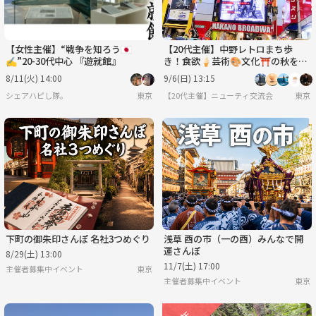
【女性主催】“戦争を知ろう🇯🇵
【20代主催】中野レトロまち歩
✍️”20-30代中心 『遊就館』
き！食欲🍦芸術🎨文化⛩️の秋を先
取りしよう🍁
8/11(火) 14:00
9/6(日) 13:15
シェアハピし隊。
東京
【20代主催】ニューティ交流会
東京
下町の御朱印さんぽ 名社3つめぐり
浅草 酉の市（一の酉）みんなで開
運さんぽ
8/29(土) 13:00
11/7(土) 17:00
主催者募集中イベント
東京
主催者募集中イベント
東京