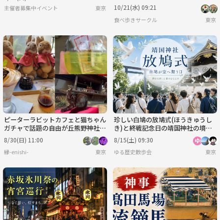
10/21(水) 09:21
主催者募集中イベント
東京
食べ歩きサークル
東京
ピーターラビットカフェと猫ちゃん
珍しい白鳩の放鳩式(ほうきゅうし
ガチャで話題の自由が丘熊野神社に
き)と終戦記念日の靖国神社の境内
いこう！
散策をしよう！
8/30(日) 11:00
8/15(土) 09:30
縁-enishi-
東京
ゆる歴史散歩会
東京