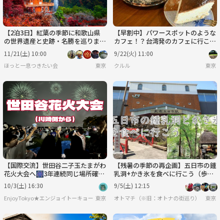
【2泊3日】紅葉の季節に和歌山県
【早割中】パワースポットのような
の世界遺産と史跡・名勝を巡ります
カフェ！？台湾発のカフェに行こう
♪
🌹🌹
11/21(土) 10:00
9/22(火) 11:00
ほっと一息つきたい会
東京
クルル
東京
【国際交流】世田谷二子玉たまがわ
【残暑の季節の再企画】五日市の鍾
花火大会へ🎆3年連続同じ場所確
乳洞+かき氷を食べに行こう（歩く
保！途中参加可能
行程もあります）
10/3(土) 16:30
9/5(土) 12:15
EnjoyTokyo★エンジョイトーキョー 〜気持ちだけでも国際派〜
東京
オトマチ（※旧：オトナの街巡り）【年齢限
東京