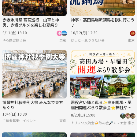
赤坂氷川祭 宵宮巡行｜山車と神
神事・髙田馬場流鏑馬を観に行こう
輿、赤坂グルメを楽しむ夏祭り
♪
9/11(金) 19:10
10/12(月) 12:30
ゆる歴史散歩会
東京
ほっと一息つきたい会
東京
博麗神社秋季例大祭 みんなで東方
現役占い師と巡る✨高田馬場・早
めぐり
稲田開運ぶらり散歩会⭐神社や街
中を散策でゆったり休日✨初参加
10/4(日) 10:30
8/23(日) 15:00
歓迎⭐女性参加大歓迎
主催者募集中イベント
東京
トリノワ交流会🍻飲み会🎤カフェ会☕️カラオケ会☕
東京