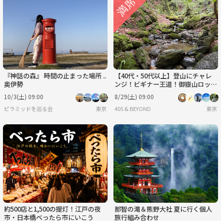
『神話の森』 時間の止まった場所 ..
【40代・50代以上】登山にチャレ
奥伊勢
ンジ！ビギナー王道！御嶽山ロック
ガーデン。
10/3(土) 09:00
8/29(土) 09:00
ピラミッドを巡る会
東京
40S & BEYOND
東京
約500店と1,500の提灯！江戸の夜
那智の滝＆熊野大社 夏に行く個人
市・日本橋べったら市にいこう
旅行組み合わせ