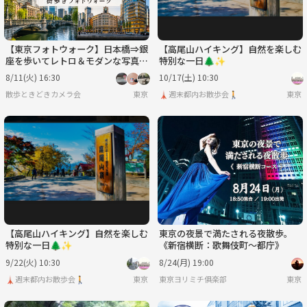
【東京フォトウォーク】日本橋⇒銀
【高尾山ハイキング】自然を楽しむ
座を歩いてレトロ＆モダンな写真を
特別な一日🌲✨
撮ろう(初心者・スマホ歓迎!)
8/11(火) 16:30
10/17(土) 10:30
散歩ときどきカメラ会
東京
🗼週末都内お散歩会🚶
東京
【高尾山ハイキング】自然を楽しむ
東京の夜景で満たされる夜散歩。
特別な一日🌲✨
《新宿横断：歌舞伎町〜都庁》
9/22(火) 10:30
8/24(月) 19:00
🗼週末都内お散歩会🚶
東京
東京ヨリミチ俱楽部
東京