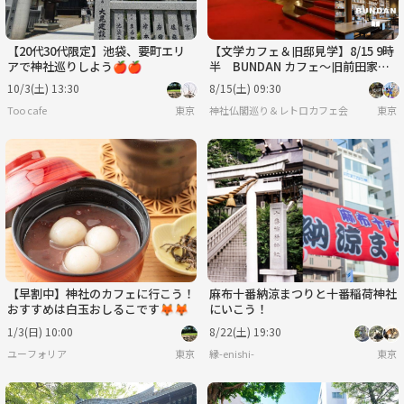
【20代30代限定】池袋、要町エリ
【文学カフェ＆旧邸見学】8/15 9時
アで神社巡りしよう🍎🍎
半 BUNDAN カフェ～旧前田家本
邸！【常連者参加費還元！】
10/3(土) 13:30
8/15(土) 09:30
Too cafe
東京
神社仏閣巡り＆レトロカフェ会
東京
【早割中】神社のカフェに行こう！
麻布十番納涼まつりと十番稲荷神社
おすすめは白玉おしるこです🦊🦊
にいこう！
1/3(日) 10:00
8/22(土) 19:30
ユーフォリア
東京
縁-enishi-
東京