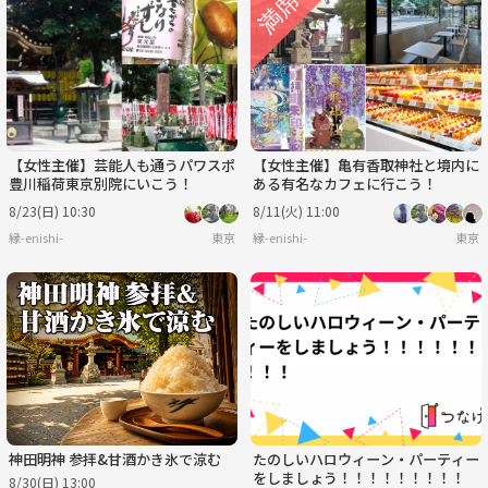
【女性主催】芸能人も通うパワスポ
【女性主催】亀有香取神社と境内に
豊川稲荷東京別院にいこう！
ある有名なカフェに行こう！
8/23(日) 10:30
8/11(火) 11:00
縁-enishi-
東京
縁-enishi-
東京
神田明神 参拝&甘酒かき氷で涼む
たのしいハロウィーン・パーティー
をしましょう！！！！！！！！！
8/30(日) 13:00