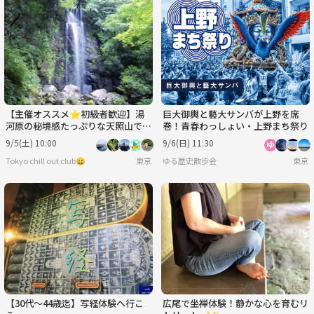
【主催オススメ⭐️初級者歓迎】湯
巨大御輿と藝大サンバが上野を席
河原の秘境感たっぷりな天照山で滝
巻！青春わっしょい・上野まち祭り
巡り＆森林浴ハイク🌳
9/5(土) 10:00
9/6(日) 11:30
Tokyo chill out club😀
東京
ゆる歴史散歩会
東京
【30代〜44歳迄】写経体験へ行こ
広尾で坐禅体験！静かな心を育むリ