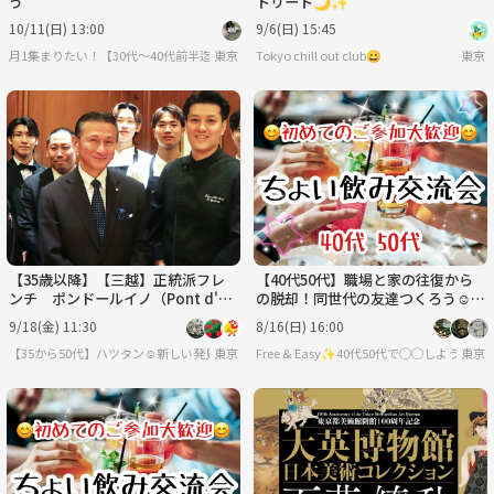
う
トリート🌙✨
10/11(日) 13:00
9/6(日) 15:45
月1集まりたい！【30代〜40代前半迄】
東京
Tokyo chill out club😀
東京
【35歳以降】【三越】正統派フレ
【40代50代】職場と家の往復から
ンチ ポンドールイノ（Pont d'Or
の脱却！同世代の友達つくろう☺️ち
Inno）で至極のランチ会【女性主
ょい飲み交流会🍻✨
9/18(金) 11:30
8/16(日) 16:00
催】
【35から50代】ハツタン☺️新しい発見探索コミュ
東京
Free & Easy✨40代50代で◯◯しようの会
東京