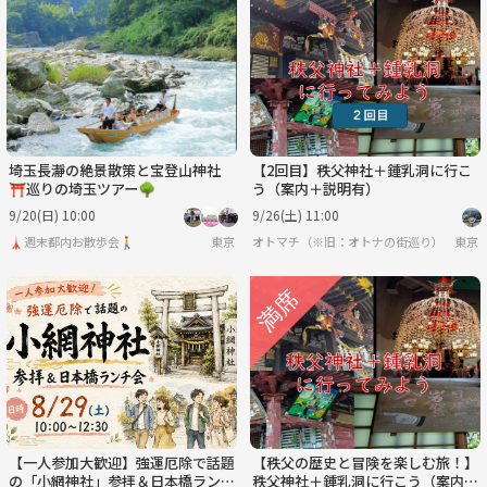
埼玉長瀞の絶景散策と宝登山神社
【2回目】秩父神社＋鍾乳洞に行こ
⛩️巡りの埼玉ツアー🌳
う（案内＋説明有）
9/20(日) 10:00
9/26(土) 11:00
🗼週末都内お散歩会🚶
東京
オトマチ（※旧：オトナの街巡り）【年齢限
東京
【一人参加大歓迎】強運厄除で話題
【秩父の歴史と冒険を楽しむ旅！】
の「小網神社」参拝＆日本橋ランチ
秩父神社＋鍾乳洞に行こう（案内＋