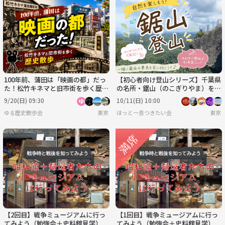
100年前、蒲田は「映画の都」だっ
【初心者向け登山シリーズ】千葉県
た！松竹キネマと旧市街を歩く歴史
の名所・鋸山（のこぎりやま）を登
散歩と都内唯一の屋上観覧車
ろう♪
9/20(日) 09:30
10/11(日) 10:00
ゆる歴史散歩会
東京
ほっと一息つきたい会
東京
【2回目】戦争ミュージアムに行っ
【1回目】戦争ミュージアムに行っ
てみよう（勉強会＋史料館見学）
てみよう（勉強会＋史料館見学）