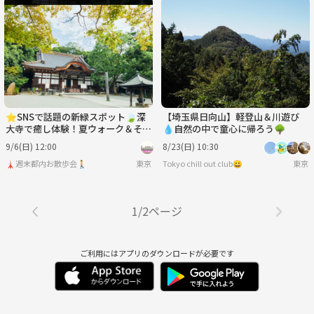
⭐️SNSで話題の新緑スポット🍃深
【埼玉県日向山】軽登山＆川遊び
大寺で癒し体験！夏ウォーク＆そば
💧自然の中で童心に帰ろう🌳
イベント
9/6(日) 12:00
8/23(日) 10:30
🗼週末都内お散歩会🚶
東京
Tokyo chill out club😀
東京
1/2ページ
ご利用にはアプリのダウンロードが必要です