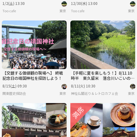
1/2(土) 13:30
12/30(水) 13:00
Too cafe
東京
Too cafe
東京
【交錯する価値観の現場へ】 終戦
【手軽に夏を楽しもう！】8/11 10
記念日の靖国神社を探訪しよう！
時半 東久留米 落合川いこいの水
辺～南沢氷川神社！【常連の方参加
8/15(土) 09:30
8/11(火) 10:30
費還元！】
関東歴史探訪会
東京
神社仏閣巡り＆レトロカフェ会
東京