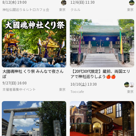
8/12(水) 19:00
12/6(日) 11:30
神社仏閣巡り＆レトロカフェ会
東京
クルル
東京
大國魂神社 くり祭 みんなで夜さん
【20代30代限定】蔵前、両国エリ
ぽ
アで神社巡りしよう🍎🍎
9/27(日) 16:00
10/10(土) 13:30
主催者募集中イベント
東京
Too cafe
東京