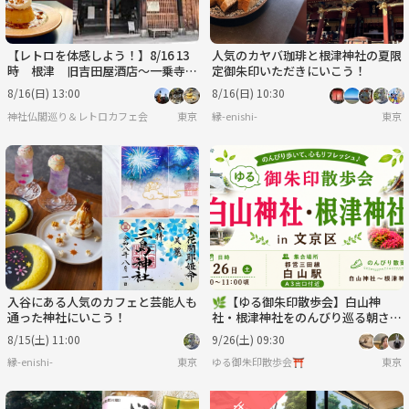
【レトロを体感しよう！】8/16 13
人気のカヤバ珈琲と根津神社の夏限
時 根津 旧吉田屋酒店～一乗寺～
定御朱印いただきにいこう！
カヤバ珈琲店【常連の方参加費還
8/16(日) 13:00
8/16(日) 10:30
元】
神社仏閣巡り＆レトロカフェ会
東京
縁-enishi-
東京
入谷にある人気のカフェと芸能人も
🌿【ゆる御朱印散歩会】白山神
通った神社にいこう！
社・根津神社をのんびり巡る朝さん
ぽ⛩️
8/15(土) 11:00
9/26(土) 09:30
縁-enishi-
東京
ゆる御朱印散歩会⛩
東京