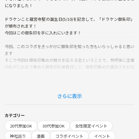
になりました！
ドラケンこと龍宮寺堅の誕生日(5/10)を記念して、「ドラケン御朱印」
が頒布されます！
今回はこの御朱印を手に入れにいきます！
今回、このコラボをきっかけに御朱印を知った方もいらっしゃると思い
ます
そこで今回は御朱印集めの魅力を伝える会ということで、参拝後に主催
の私がこれまで集めた御朱印お披露目して、御朱印集めの面白さをお伝
えしたいと思います！
御朱印のことをまったく知らないという方も、是非ご参加ください！
さらに表示
もちろん、御朱印集めをすでにされている方もご参加ください！
ともに魅力を伝えましょう！
カテゴリー
途中退出あり！
20代参加OK
30代参加OK
女性限定イベント
男女比調整を行うことがありますので、あらかじめご了承ください！
今回は年齢制限のある会になります
神社巡り
漫画
コラボイベント
イベント