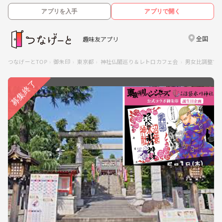
アプリを入手
アプリで開く
全国
趣味友アプリ
つなげーとTOP
御朱印
東京都
神社仏閣巡り＆レトロカフェ会
男女比調整で女