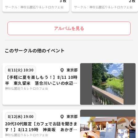
3 枚
2 枚
サークル：神社仏閣巡り＆レトロカフェ会
サークル：神社仏閣巡り＆レトロカフェ会
アルバムを見る
このサークルの他のイベント
東京都
8/11(火) 10:30
【手軽に夏を楽しもう！】8/11 10時
半 東久留米 落合川いこいの水辺～
南沢氷川神社！【常連の方参加費還
神社仏閣巡り＆レトロカフェ会
元！】
東京都
8/12(水) 19:00
20代30代限定【カフェでお話を聞きま
す！】8/12 19時 神楽坂 あかぎカ
フェ【参加費還元！】
神社仏閣巡り＆レトロカフェ会