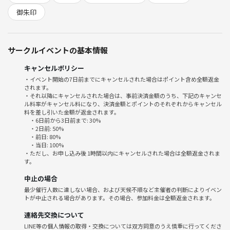
御朱印
よろしくお願いします！
サークルイベントの基本情報
キャンセルポリシー
・イベント開始の7日前までにキャンセルされた場合はポイント含め全額返金
されます。
・それ以降にキャンセルされた場合は、事前決済金額のうち、下記のキャンセ
ル料率がキャンセル料になり、決済金額とポイントのそれぞれからキャンセル
料を差し引いた金額が返金されます。
・6日前から3日前まで: 30%
・2日前: 50%
・前日: 80%
・当日: 100%
・ただし、お申し込み後 1時間以内にキャンセルされた場合は全額返金されま
す。
中止の場合
最少催行人数に達しない場合、および天候不順など主催者の判断によりイベン
トが中止される場合があります。その場合、参加料金は全額返金されます。
連絡先交換について
LINE等の個人情報の取得・交換については双方同意のうえ慎重に行ってくださ