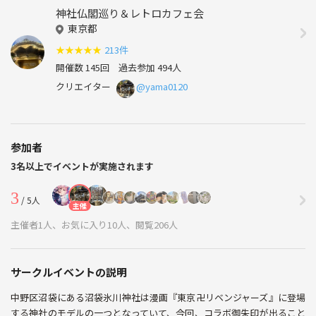
神社仏閣巡り＆レトロカフェ会
東京都
★
★
★
★
★
213件
開催数 145回
過去参加 494人
クリエイター
@yama0120
参加者
3名以上でイベントが実施されます
3
/ 5人
主催
主催者1人、お気に入り10人、閲覧206人
サークルイベントの説明
中野区沼袋にある沼袋氷川神社は漫画『東京卍リベンジャーズ』に登場
する神社のモデルの一つとなっていて、今回、コラボ御朱印が出ること