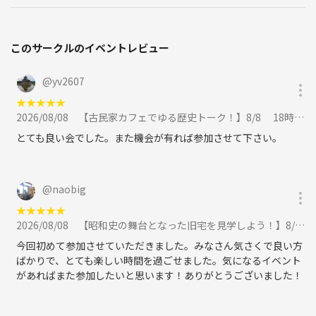
このサークルのイベントレビュー
@
yv2607
★
★
★
★
★
2026/08/08
【古民家カフェでゆる歴史トーク！】8/8 18時半 神楽坂 そよや江戸端【参加費還元！】に参加
とても良い会でした。また機会が有れば参加させて下さい。
@
naobig
★
★
★
★
★
2026/08/08
【昭和史の舞台となった旧宅を見学しよう！】8/8 9時半 荻窪 荻外荘 【常連の方参加費還元】に参加
今回初めて参加させていただきました。みなさん気さくで良い方
ばかりで、とても楽しい時間を過ごせました。気になるイベント
があればまた参加したいと思います！ありがとうございました！