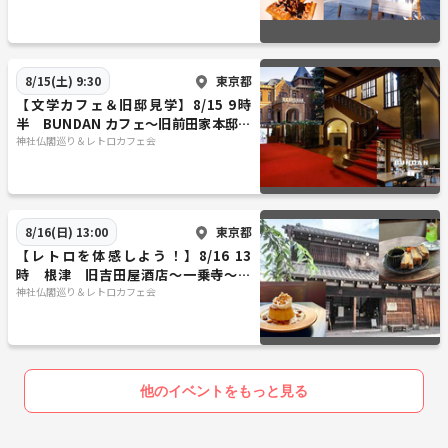
東京都
8/15(土) 9:30
【文学カフェ＆旧邸見学】8/15 9時
半 BUNDAN カフェ～旧前田家本邸！
【常連者参加費還元！】
神社仏閣巡り＆レトロカフェ会
東京都
8/16(日) 13:00
【レトロを体感しよう！】8/16 13
時 根津 旧吉田屋酒店～一乗寺～カ
ヤバ珈琲店【常連の方参加費還元】
神社仏閣巡り＆レトロカフェ会
他のイベントをもっと見る