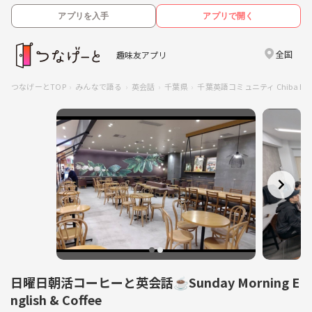
アプリを入手
アプリで開く
全国
趣味友アプリ
つなげーとTOP
みんなで語る
英会話
千葉県
千葉英語コミュニティ Chiba Engli
日曜日朝活コーヒーと英会話☕Sunday Morning E
nglish & Coffee