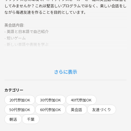
してみませんか？これは堅苦しいプログラムではなく、楽しい会話をし
ながら毎週友達を作ることを目的としています。
英会話内容:
- 英語と日本語で自己紹介
- 短いゲーム
- 新しい単語や表現を学ぶ
==================================
Time: Sunday, 9:45〜10:45am
さらに表示
Location: Starbucks, Perie Chiba 5F
Map:
https://maps.app.goo.gl/BU9Z79QDNfso1QMh6
カテゴリー
Would you like to practice speaking English with native speakers in a r
20代参加OK
30代参加OK
40代参加OK
elaxed setting? This is not a structured programme, we want to have f
un conversations and make friends every week.
50代参加OK
60代参加OK
英会話
友達づくり
朝活
千葉
Agenda:
- Introducing yourself in English