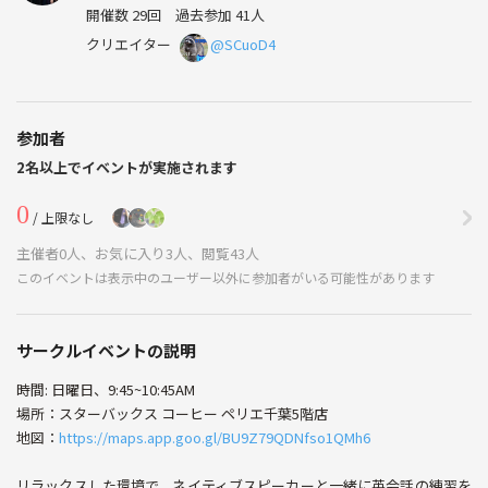
開催数 29回
過去参加 41人
クリエイター
@SCuoD4
参加者
2名以上でイベントが実施されます
0
/ 上限なし
主催者0人、お気に入り3人、閲覧43人
このイベントは表示中のユーザー以外に参加者がいる可能性があります
サークルイベントの説明
時間: 日曜日、9:45~10:45AM
場所：スターバックス コーヒー ペリエ千葉5階店
地図：
https://maps.app.goo.gl/BU9Z79QDNfso1QMh6
リラックスした環境で、ネイティブスピーカーと一緒に英会話の練習を