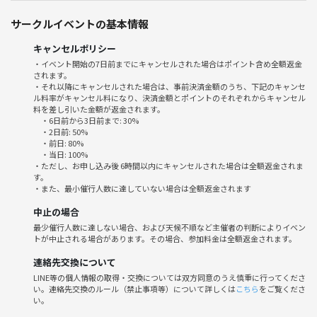
- Playing a short game
サークルイベントの基本情報
- Learn new words and expressions
キャンセルポリシー
・イベント開始の7日前までにキャンセルされた場合はポイント含め全額返金
されます。
・それ以降にキャンセルされた場合は、事前決済金額のうち、下記のキャンセ
ル料率がキャンセル料になり、決済金額とポイントのそれぞれからキャンセル
料を差し引いた金額が返金されます。
・6日前から3日前まで: 30%
・2日前: 50%
・前日: 80%
・当日: 100%
・ただし、お申し込み後 6時間以内にキャンセルされた場合は全額返金されま
す。
・また、最小催行人数に達していない場合は全額返金されます
中止の場合
最少催行人数に達しない場合、および天候不順など主催者の判断によりイベン
トが中止される場合があります。その場合、参加料金は全額返金されます。
連絡先交換について
LINE等の個人情報の取得・交換については双方同意のうえ慎重に行ってくださ
い。連絡先交換のルール（禁止事項等）について詳しくは
こちら
をご覧くださ
い。