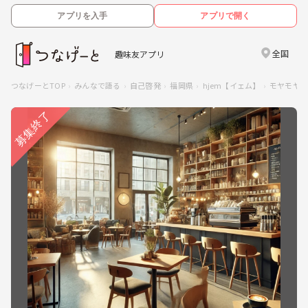
アプリを入手
アプリで開く
全国
趣味友アプリ
つなげーとTOP
みんなで語る
自己啓発
福岡県
hjem【イェム】
モヤモヤ解決