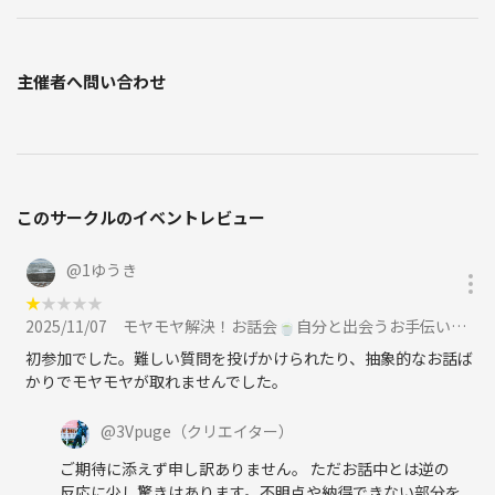
主催者へ問い合わせ
このサークルのイベントレビュー
@
1ゆうき
★
★
★
★
★
2025/11/07
モヤモヤ解決！お話会🍵自分と出会うお手伝いします😌【オンライン開催、11月7日(金)15時30分〜】に参加
初参加でした。難しい質問を投げかけられたり、抽象的なお話ば
かりでモヤモヤが取れませんでした。
@
3Vpuge
（クリエイター）
ご期待に添えず申し訳ありません。 ただお話中とは逆の
反応に少し驚きはあります。不明点や納得できない部分を