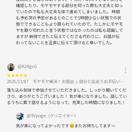
確認したり、モヤモヤする部分を伺った際も大丈夫と仰っ
ていたので私も大丈夫な体で進めてしまいました。 時間
も予め次の予定があるとのことで1時間少ない状態での状
態でできることもより限られていたので、たしかにモヤモ
ヤを取り切れたと言う状態ではなかったのは私も認識して
ますが 納得できたと伝えてくださる代わりに、お話が伝
わってないことを正直に伝えて頂けると幸いでした。
@
Kz9gcG
★
★
★
★
★
2025/11/07
モヤモヤ解決！お話会🍵自分と出会うお手伝いします😌【オンライン開催、11月7日(金)19時20分〜】に参加
落ち込み気味で参加させていただきました。しっかり聞いてくだ
さり、ありがとうございました！ 気が楽になりました。話してい
るうちに素で話せるようになって、充実した時間になりました！
@
3Vpuge
（クリエイター）
気が楽になってよかったです😊またお待ちしてます〜