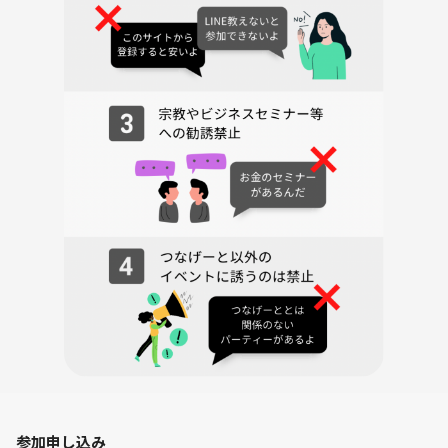
参加する方の今のお悩みだったりからテーマはその都度決めていこうと
思います！
こんなことが話したい、知りたい、解決したいなどあれば事前にメッセ
ージをくれても大丈夫です！
参加者1人の場合は個人的に深くお話伺えるのでまた多人数とは違った
有意義な時間にしてみせます！
日時2月23日(日)16:30-19:00
zoomもしくはGooglemeet開催予定です！
途中参加とかでもぜひ！
16:30-16:45 自己紹介、テーマ決め
16:45-19:00 テーマについてお話会
(テーマ明確に決めずに進んじゃう時もあります)
反応や顔色わからないとお話を振りにくいので、特別理由がなければカ
メラはオンにしてもらえると嬉しいです！
参加申し込み
軽く自己紹介です👇️