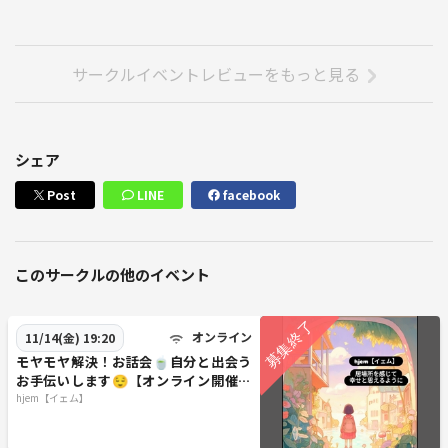
サークルイベントレビューをもっと見る
シェア
Post
LINE
facebook
このサークルの他のイベント
オンライン
11/14(金) 19:20
モヤモヤ解決！お話会🍵自分と出会う
お手伝いします😌【オンライン開催、
11月14日(金)19時20分〜】
hjem【イェム】