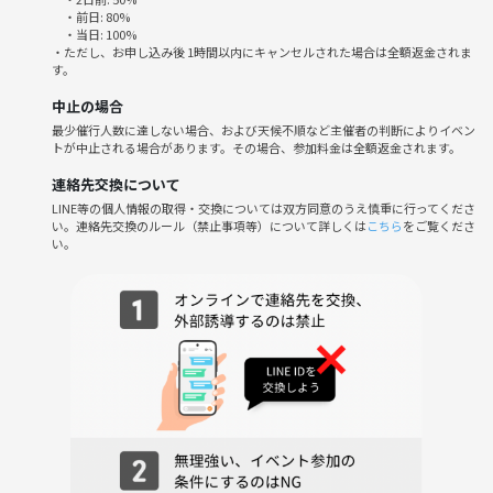
・前日: 80%
・当日: 100%
そんな思いから抜け出して
・ただし、お申し込み後 1時間以内にキャンセルされた場合は全額返金されま
一歩踏み出せるキッカケになる会にします！✨️
す。
中止の場合
トラウマがあったり性格だったり個性だからしかたない？
最少催行人数に達しない場合、および天候不順など主催者の判断によりイベン
そんなことはありません。
トが中止される場合があります。その場合、参加料金は全額返金されます。
これら全部の悩みは自分自身を知ることで解決していくことができま
す！
連絡先交換について
LINE等の個人情報の取得・交換については双方同意のうえ慎重に行ってくださ
い。連絡先交換のルール（禁止事項等）について詳しくは
こちら
をご覧くださ
いろいろお話したり、他の人の話を聞いたりする中で自分の想いを発見
い。
していくような会です😆
アドバイスではなく自分だったらどう想うのかをお話する中で、それぞ
れ自分の想いに気付いていいましょう！
かしこまらず気楽にお話に来てください🙌
個々人それぞれの状況もあって今これがどうにかできたらなぁと思うこ
ともそれぞれ違うと思います。