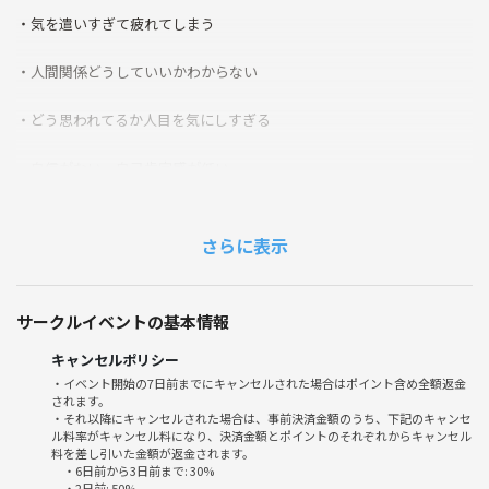
・気を遣いすぎて疲れてしまう
・人間関係どうしていいかわからない
・どう思われてるか人目を気にしすぎる
・自信がない、自己肯定感が低い
・心配や不安がいつもある
さらに表示
・イライラ、悲しい、寂しい、無気力、そんな感情をどうしていいかわ
からない
サークルイベントの基本情報
・孤独感がある
キャンセルポリシー
・やりたいことがわからない
・イベント開始の7日前までにキャンセルされた場合はポイント含め全額返金
されます。
・それ以降にキャンセルされた場合は、事前決済金額のうち、下記のキャンセ
ル料率がキャンセル料になり、決済金額とポイントのそれぞれからキャンセル
料を差し引いた金額が返金されます。
どうしていけばいいのか？
・6日前から3日前まで: 30%
どうしていきたいのか？
・2日前: 50%