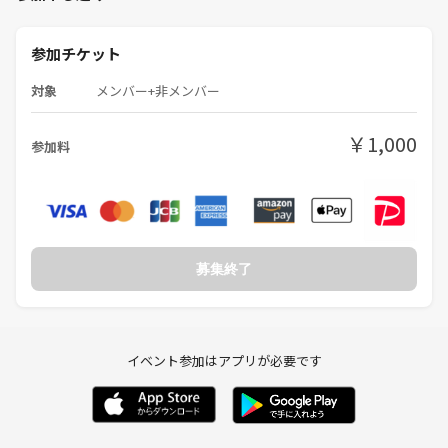
普段カウンセリング活動の中で
①思考整理のお手伝い
参加チケット
②自分を深掘りして知る方法を伝える
ことをしています。
対象
メンバー+非メンバー
結局自分の中にしか悩みの原因もないし、どうするべきかの答えもない
￥1,000
参加料
からです。
今まで見つかってなかった悩みの解決はあなたがあなたを知ることで確
実にできます！
実際には何十時間も何日もかけて深掘りして解決していくので、なかな
か核心に近づくのは難しいですが
募集終了
この会でお話していくことで少し心を楽にしたり、一歩踏み出すきっか
けにはなるんじゃないかと思ってます！
見てくれたあなた、お待ちしてます😊
イベント参加はアプリが必要です