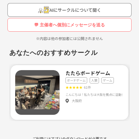
開始します。
AIにサークルについて聞く
※その代わり負けてから罰ゲームを拒否することはできません。
💬 主催者へ個別にメッセージを送る
※内容は他の参加者には公開されません
あなたへのおすすめサークル
たたらボードゲーム
ボードゲーム
人狼
ゲーム
★
★
★
★
★
61件
大阪府
ご利用にはアプリのダウンロードが必要です