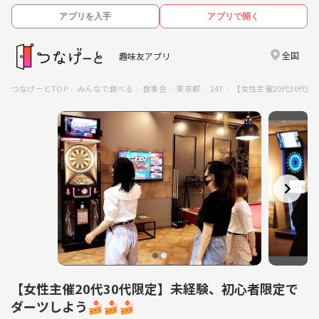
アプリを入手
アプリで開く
全国
趣味友アプリ
つなげーとTOP
みんなで食べる
食事会
東京都
247
【女性主催20代30代
【女性主催20代30代限定】未経験、初心者限定で
ダーツしよう🍰🍰🍰