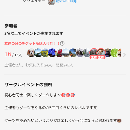
クリエイター
@Gwmdajtp
参加者
3名以上でイベントが実施されます
友達の分のチケットも購入可能！！
16
/ 16人
主催
主催
主催者2人、お気に入り24人、閲覧245人
サークルイベントの説明
初心者同士で楽しくダーツしよ〜🎯🎯🎯
主催者もダーツをやるのが5回目くらいのレベルです笑
ダーツを極めたいというよりかは楽しくやる会になると思われます🐻