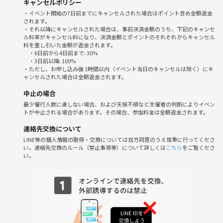
キャンセルポリシー
・イベント開始の7日前までにキャンセルされた場合はポイント含め全額返金
されます。
・それ以降にキャンセルされた場合は、事前決済金額のうち、下記のキャンセ
ル料率がキャンセル料になり、決済金額とポイントのそれぞれからキャンセル
料を差し引いた金額が返金されます。
・6日前から4日前まで: 30%
・3日前以降: 100%
・ただし、お申し込み後 1時間以内（イベント当日のキャンセルは除く）にキ
ャンセルされた場合は全額返金されます。
中止の場合
最少催行人数に達しない場合、および天候不順など主催者の判断によりイベン
トが中止される場合があります。その場合、参加料金は全額返金されます。
連絡先交換について
LINE等の個人情報の取得・交換については双方同意のうえ慎重に行ってくださ
い。連絡先交換のルール（禁止事項等）について詳しくは
こちら
をご覧くださ
い。