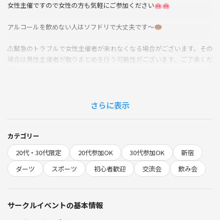
女性主催ですので女性の方も気軽にご参加ください🐽🐽
アルコールを飲めない人はソフドリで大丈夫です〜🍩
⚠️緊急のトラブルで女性主催者が来れなくなる場合がございます。その
場合は男性主催者が取りまとめを行う可能性がございます。ご了承くだ
さい。
参加費とは別にダーツ代＋飲食代が発生します。
さらに表示
参加費500〜800
ダーツ＋飲食代1000円前後
持ち物=身分証
カテゴリー
20代・30代限定
20代参加OK
30代参加OK
新宿
禁止事項
勧誘、ナンパ
ダーツ
スポーツ
初心者歓迎
交流会
飲み会
同意なしの連絡先交換
サークルイベントの基本情報