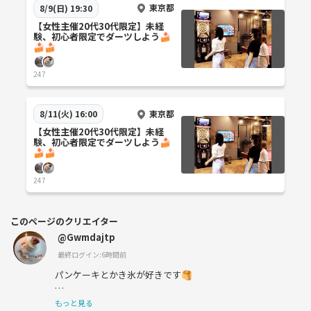
東京都
8/9(日) 19:30
【女性主催20代30代限定】未経
験、初心者限定でダーツしよう🍰
🍰🍰
247
東京都
8/11(火) 16:00
【女性主催20代30代限定】未経
験、初心者限定でダーツしよう🍰
🍰🍰
247
このページのクリエイター
@Gwmdajtp
最終ログイン:6時間前
パンケーキとかき氷が好きです🥞
もっと見る