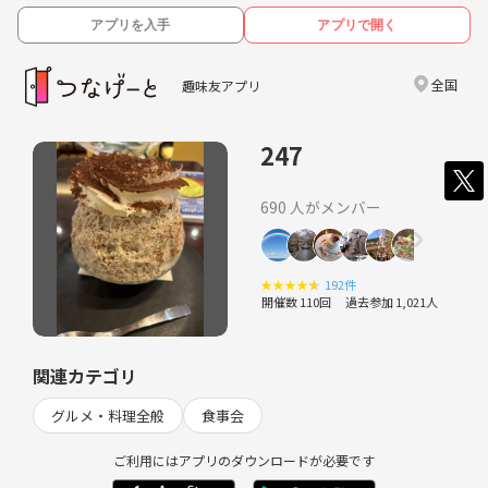
アプリを入手
アプリで開く
全国
趣味友アプリ
247
690 人がメンバー
★
★
★
★
★
192件
開催数 110回
過去参加 1,021人
関連カテゴリ
グルメ・料理全般
食事会
ご利用にはアプリのダウンロードが必要です