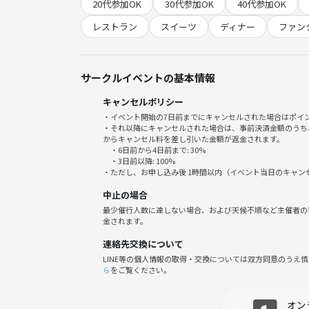
20代参加OK
30代参加OK
40代参加OK
チャージ料550
1ドリンク1フードオーダー制
レストラン
スイーツ
ディナー
ファン
【禁止事項】
サークルイベントの基本情報
勧誘、ナンパ
キャンセルポリシー
他サークルの宣伝
・イベント開始の7日前までにキャンセルされた場合はポイ
その他迷惑行為
・それ以降にキャンセルされた場合は、事前決済金額のうち
主催者の指示に従わない
からキャンセル料を差し引いた金額が返金されます。
・6日前から4日前まで: 30%
・3日前以降: 100%
・ただし、お申し込み後 1時間以内（イベント当日のキャ
中止の場合
最少催行人数に達しない場合、および天候不順など主催者の
金されます。
連絡先交換について
LINE等の個人情報の取得・交換については双方同意のうえ
ら
をご覧ください。