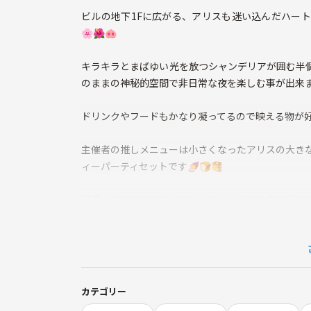
ビルの地下1Fに広がる、アリスも迷い込んだハー
🌸🌺🐽
キラキラとまばゆい光を放つシャンデリアが囲む半
のままの神秘的空間で非日常な夜を楽しむ事が出来ます
ドリンクやフードもかなり凝ってるので映える物が好き
主催者の推しメニューは小さくなったアリスの大きな
ィーパーティセットです🍠🍞🥞
可愛い物が好きな方、ファンタジー好きな方のご参加お
※緊急のトラブルで女性主催者が来れなくなってし
す。ご了承ください。
カテゴリー
飲食代各自負担