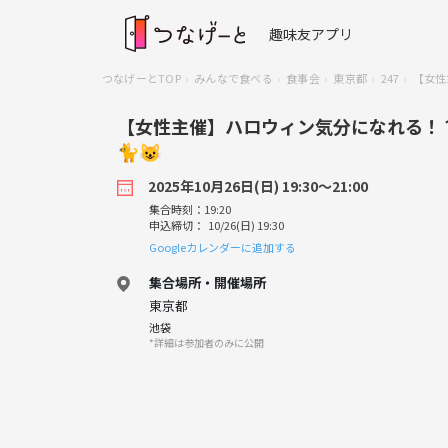
趣味友アプリ
つなげーとTOP
みんなで食べる
食事会
東京都
247
【女性
【女性主催】ハロウィン気分になれる！
🐈😺
2025年10月26日(日) 19:30〜21:00
集合時刻：19:20
申込締切： 10/26(日) 19:30
Googleカレンダーに追加する
集合場所・開催場所
東京都
池袋
*詳細は参加者のみに公開