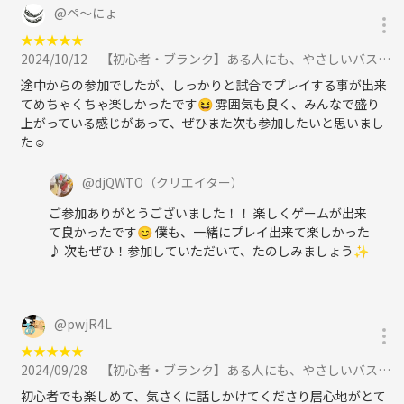
@
ペ〜にょ
★
★
★
★
★
2024/10/12
【初心者・ブランク】ある人にも、やさしいバスケットボールに参加
途中からの参加でしたが、しっかりと試合でプレイする事が出来
てめちゃくちゃ楽しかったです😆 雰囲気も良く、みんなで盛り
上がっている感じがあって、ぜひまた次も参加したいと思いまし
た☺️
@
djQWTO
（クリエイター）
ご参加ありがとうございました！！ 楽しくゲームが出来
て良かったです😊 僕も、一緒にプレイ出来て楽しかった
♪ 次もぜひ！参加していただいて、たのしみましょう✨
@
pwjR4L
★
★
★
★
★
2024/09/28
【初心者・ブランク】ある人にも、やさしいバスケットボールに参加
初心者でも楽しめて、気さくに話しかけてくださり居心地がとて