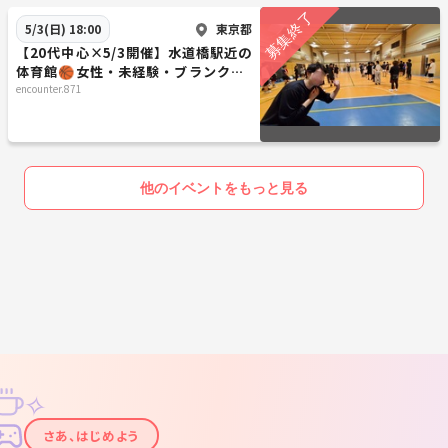
東京都
5/3(日) 18:00
【20代中心×5/3開催】水道橋駅近の
体育館🏀女性・未経験・ブランクOK
のゆるっとバスケサークル✨残りわず
encounter.871
か
他のイベントをもっと見る
✧
✦
さあ、はじめよう