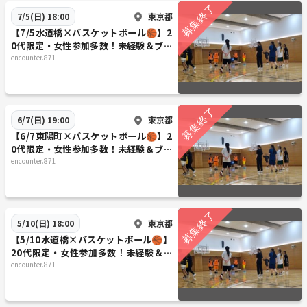
東京都
7/5(日) 18:00
【7/5水道橋×バスケットボール🏀】2
0代限定・女性参加多数！未経験＆ブラ
ンクOK・みんなで楽しく汗を流そう♪
encounter.871
東京都
6/7(日) 19:00
【6/7東陽町×バスケットボール🏀】2
0代限定・女性参加多数！未経験＆ブラ
ンクOK・みんなで楽しく汗を流そう♪
encounter.871
東京都
5/10(日) 18:00
【5/10水道橋×バスケットボール🏀】
20代限定・女性参加多数！未経験＆ブ
ランクOK・みんなで楽しく汗を流そう
encounter.871
♪