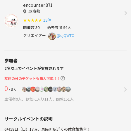
encounter.871
東京都
★
★
★
★
★
12件
開催数 30回
過去参加 94人
クリエイター
@djQWTO
参加者
2名以上でイベントが実施されます
友達の分のチケットも購入可能！！
0
/ 8人
主催者0人、お気に入り11人、閲覧151人
サークルイベントの説明
6月28日（日）17時、東陽町駅近くの体育館集合！