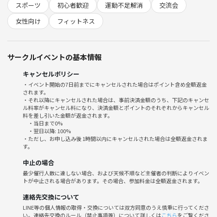
・「気軽に参加」「運動不足解消」「みんなで協力できる！」そんなメ
スポーツ
初心者歓迎
運動不足解消
交流会
リットがいっぱい♪
女性向け
フィットネス
・初対面や一人参加もスタッフ＆常連メンバーがフォローしますので安
心。
・「スポーツ＝本気すぎて怖い」イメージを覆す、みんなで楽しくバス
サークルイベントの基本情報
ケを学べる場を一緒に作っています🏀
キャンセルポリシー
【参加メリット】
・イベント開始の7日前までにキャンセルされた場合はポイント含め全額返金
1. 運動が久しぶりでも無理なく楽しめる
されます。
2. 20代中心で「共通の話題」が見つかりやすい
・それ以降にキャンセルされた場合は、事前決済金額のうち、下記のキャンセ
ル料率がキャンセル料になり、決済金額とポイントのそれぞれからキャンセル
3. 新しい友人・仲間作りに◎
料を差し引いた金額が返金されます。
4. 着替える場所・更衣室も完備（体育館）
・当日まで0%
5. 楽しく汗をかきたい・リフレッシュしたい方大歓迎
・翌日以降: 100%
・ただし、お申し込み後 1時間以内にキャンセルされた場合は全額返金されま
す。
⚠️注意事項⚠️
中止の場合
下記の行為はご遠慮ください。
最少催行人数に達しない場合、および天候不順など主催者の判断によりイベン
・勧誘・営業・告知・引き抜き・しつこいナンパ・暴言など
トが中止される場合があります。その場合、参加料金は全額返金されます。
・過度なナンパ行為や迷惑行為
・開催内容や風景写真、動画のSNS等への無許可投稿
連絡先交換について
サークルやイベントの輪を乱す行動をする方、運営側の指示に従ってい
LINE等の個人情報の取得・交換については双方同意のうえ慎重に行ってくださ
い。連絡先交換のルール（禁止事項等）について詳しくは
こちら
をご覧くださ
ただけない方や運営側が参加者様としてふさわしくないと判断した方