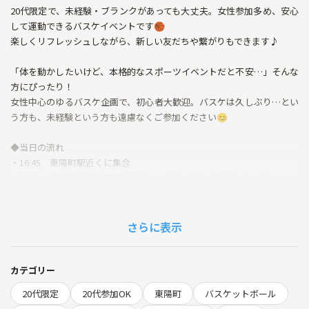
20代限定で、未経験・ブランクがあっても大丈夫。女性参加多め、安心
して運動できるバスケイベントです🏀
楽しくリフレッシュしながら、新しい友だちや繋がりもできます♪
「体を動かしたいけど、本格的なスポーツイベントだと不安…」そんな
方にぴったり！
女性中心のゆるバスケ企画で、初心者大歓迎。バスケは久しぶり…とい
う方も、未経験という方も遠慮なくご参加ください😊
◆当日の流れ
・16:45 東陽町駅近くに集合
・17:00 体育館にて自己紹介＆ウォーミングアップ(ミニゲーム)
・17:15 ゆるめの簡単シュート練習
・17:40 ゲーム&おしゃべりタイム(休憩)
・18:45 ゲーム終了
さらに表示
・19:00 現地解散
🌱サークルの雰囲気
カテゴリー
・20代女性を中心に、初心者やスポーツが苦手な人も集まりやすい柔ら
20代限定
20代参加OK
東陽町
バスケットボール
かな雰囲気が自慢です！