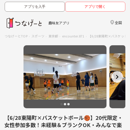
アプリを入手
アプリで開く
全国
趣味友アプリ
つなげーとTOP
スポーツ
東京都
encounter.871
【6/28東陽町×バスケッ
【6/28東陽町×バスケットボール🏀】20代限定・
女性参加多数！未経験＆ブランクOK・みんなで楽