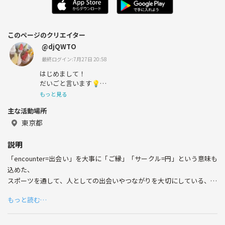
このページのクリエイター
@djQWTO
最終ログイン:7月27日 20:58
はじめまして！
だいごと言います💡
からだを動かしたり、飲みに行く事やご飯行くの大好きで
もっと見る
す🍙
主な活動場所
よく食べ過ぎてしまうので、気を付けています😖
よろしくお願いします♪
東京都
説明
「encounter=出会い」を大事に「ご縁」「サークル=円」という意味も
込めた、
スポーツを通して、人としての出会いやつながりを大切にしている、20
代中心のサークルです✨
もっと読む…