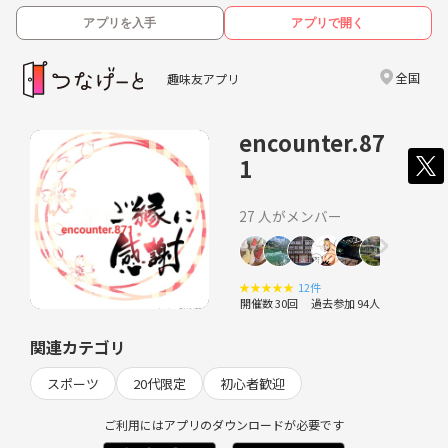
アプリを入手
アプリで開く
全国
趣味友アプリ
encounter.87
1
27 人がメンバー
★
★
★
★
★
12件
開催数 30回
過去参加 94人
関連カテゴリ
スポーツ
20代限定
初心者歓迎
ご利用にはアプリのダウンロードが必要です