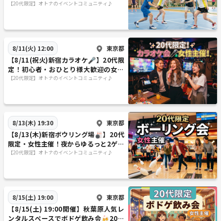
ッシュ＆新しい仲間に出会おう✨
【20代限定】オトナのイベントコミュニティ♪
東京都
8/11(火) 12:00
【8/11(祝火)新宿カラオケ🎤】20代限
定！初心者・おひとり様大歓迎の女性
主催カラオケ交流イベント🌟
【20代限定】オトナのイベントコミュニティ♪
東京都
8/13(木) 19:30
【8/13(木)新宿ボウリング場🎳】20代
限定・女性主催！夜からゆるっと2ゲー
ム！初心者歓迎の交流ナイト✨
【20代限定】オトナのイベントコミュニティ♪
東京都
8/15(土) 19:00
【8/15(土) 19:00開催】秋葉原人気レ
ンタルスペースでボドゲ飲み会🍻20代