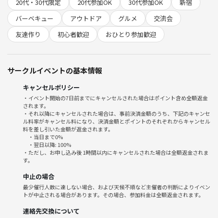
20代・30代限定
20代参加OK
30代参加OK
新宿
参加メリットを数字でご紹介します！
1. 開放的な新宿の屋外テラスで非日常体験
バーベキュー
アウトドア
グルメ
交流会
2. 持込み自由で自分流のBBQが楽しめる
友達作り
初心者歓迎
おひとり参加歓迎
3. 会話に困らない！みんなで準備や焼き方をシェア
4. 20〜30代のみ限定なので気軽に話せて安心
5. 趣味の話や最近ハマっていることも共有できる
サークルイベントの基本情報
◆当日の流れ
キャンセルポリシー
・12:45 新宿駅付近のお店集合＆受付
・イベント開始の7日前までにキャンセルされた場合はポイント含め全額返金
・13:00 スタート、自己紹介＆乾杯
されます。
・13:15〜 BBQタイム（食材準備→焼く→みんなで食べる）
・それ以降にキャンセルされた場合は、事前決済金額のうち、下記のキャンセ
ル料率がキャンセル料になり、決済金額とポイントのそれぞれからキャンセル
・13:30〜おしゃべり＆自由タイム
料を差し引いた金額が返金されます。
・15:30 現地解散
・当日まで0%
・翌日以降: 100%
・ただし、お申し込み後 1時間以内にキャンセルされた場合は全額返金されま
◆参加費
す。
4,000円
中止の場合
最少催行人数に達しない場合、および天候不順など主催者の判断によりイベン
🌱サークルの雰囲気
トが中止される場合があります。その場合、参加料金は全額返金されます。
・アウトドア初心者もベテランも混ざって、笑顔が絶えない雰囲気で
す！
連絡先交換について