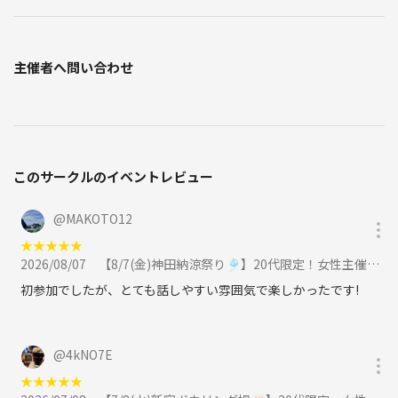
主催者へ問い合わせ
このサークルのイベントレビュー
@
MAKOTO12
★
★
★
★
★
2026/08/07
【8/7(金)神田納涼祭り🎐】20代限定！女性主催で1人参加も大歓迎！夏の思い出作り＆交流イベント（2次会あるかも）に参加
初参加でしたが、とても話しやすい雰囲気で楽しかったです!
@
4kNO7E
★
★
★
★
★