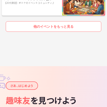
限定！満席続出の交流ナイト✨
【20代限定】オトナのイベントコミュニティ♪
他のイベントをもっと見る
✧
✦
さあ、はじめよう
趣味友
を見つけよう