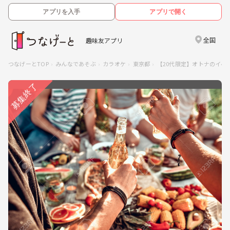
アプリを入手
アプリで開く
全国
趣味友アプリ
つなげーとTOP
みんなであそぶ
カラオケ
東京都
【20代限定】オトナのイベ