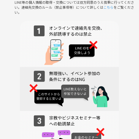
・初参加＆おひとり様も心配不要。運営がしっかりフォローします。
LINE等の個人情報の取得・交換については双方同意のうえ慎重に行ってくださ
い。連絡先交換のルール（禁止事項等）について詳しくは
こちら
をご覧くださ
・「休日に新しい出会い」「BBQのコツを教わる」「みんなと分け合う
い。
楽しさ」など盛りだくさん！
・スタッフも皆さんと一緒に盛り上げていけるよう努力しています。
⚠️注意事項⚠️
下記の行為はご遠慮ください。
・勧誘・営業・告知・引き抜き・しつこいナンパ・暴言など
・過度なナンパ行為や迷惑行為
・開催内容や風景写真、動画のSNS等への無許可投稿
サークルやイベントの輪を乱す行動をする方、運営側の指示に従ってい
ただけない方や運営側が参加者様としてふさわしくないと判断した方
は、参加をお断りする場合がございます。
開放的なテラスで美味しいお肉と素敵な仲間と一緒に、心に残る休日を
楽しみませんか？ご参加を心よりお待ちしています！