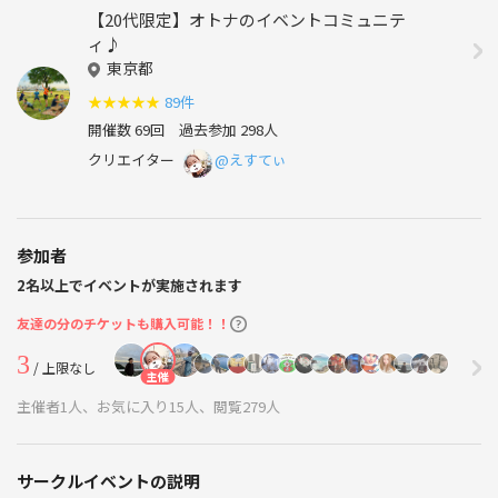
【20代限定】オトナのイベントコミュニテ
ィ♪
東京都
★
★
★
★
★
89件
開催数 69回
過去参加 298人
クリエイター
@えすてぃ
参加者
2名以上でイベントが実施されます
友達の分のチケットも購入可能！！
3
/ 上限なし
主催
主催者1人、お気に入り15人、閲覧279人
サークルイベントの説明