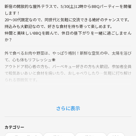
新宿の開放的な屋外テラスで、5/30(土)12時からBBQパーティーを開催
します！
20〜30代限定なので、同世代と気軽に交流できる絶好のチャンスです。
持込みも大歓迎なので、好きな食材を持ち寄って楽しめます。
仲間と美味しいBBQを囲んで、休日の昼下がりを一緒に過ごしません
か？
外で食べるお肉や野菜は、やっぱり格別！新鮮な空気の中、太陽を浴び
て、心も体もリフレッシュ☀️
アウトドア初心者の方も、バーベキュー好きの方も大歓迎。参加者全員
で和気あいあいと食材を焼いたり、おしゃべりしたり…気軽に打ち解け
られる雰囲気です。
こんな方におすすめ！
・新しい友達と自然に知り合いたい
・アウトドアやBBQに興味がある
さらに表示
・普段と少し違う休日を過ごしたい
・職場以外でも人とつながりたい
・おひとり参加でもOK、もちろん友人同士も大歓迎！
カテゴリー