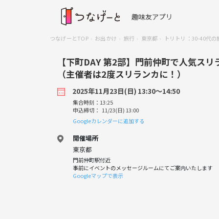
趣味友アプリ
つなげーとTOP
お出かけ
旅行
東京都
トリトリ：30-40
【下町DAY 第2部】門前仲町で人気ス
（主催者は2度スリランカに！）
2025年11月23日(日) 13:30〜14:50
集合時刻：13:25
申込締切： 11/23(日) 13:00
Googleカレンダーに追加する
開催場所
東京都
門前仲町駅付近
事前にイベントのメッセージルームにてご案内いたします
Googleマップで表示