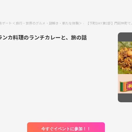
代の旅ゲート ＜旅行・世界のグルメ・謎解き・新たな体験＞
【下町DAY 第2部】門前仲
リランカ料理のランチカレーと、旅の話
今すぐイベントに参加！！