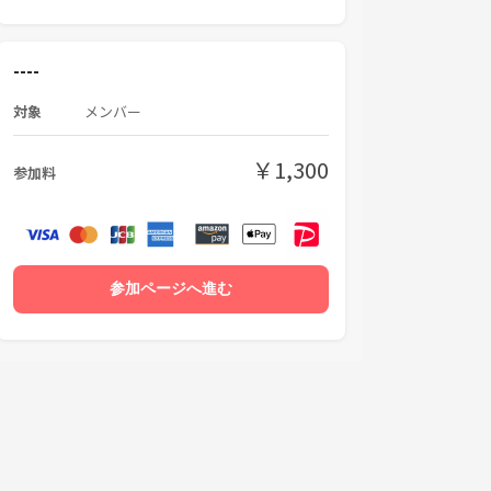
----
対象
メンバー
￥1,300
参加料
参加ページへ進む