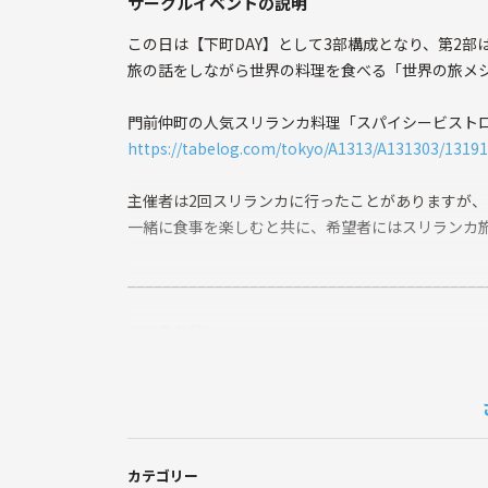
サークルイベントの説明
この日は【下町DAY】として3部構成となり、第2
旅の話をしながら世界の料理を食べる「世界の旅メ
門前仲町の人気スリランカ料理「スパイシービストロ
https://tabelog.com/tokyo/A1313/A131303/13191
主催者は2回スリランカに行ったことがありますが
一緒に食事を楽しむと共に、希望者にはスリランカ
_________________________________________
＜対象年齢＞
・メインは35〜45歳、そこから拡げて 30代・40代
・20代前半・50代以上の方の「新規参加」は、申
・20代後半の方は、メインが30代以上であること
カテゴリー