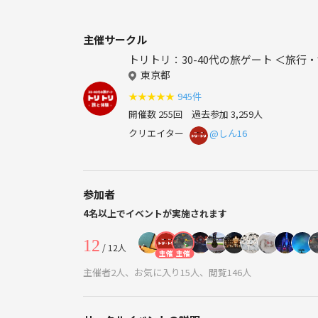
主催サークル
トリトリ：30-40代の旅ゲート ＜旅
東京都
★
★
★
★
★
945件
開催数 255回
過去参加 3,259人
クリエイター
@しん16
参加者
4名以上でイベントが実施されます
12
/ 12人
主催
主催
主催者2人、お気に入り15人、閲覧146人