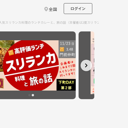
ログイン
全国
町で人気スリランカ料理のランチカレーと、旅の話（主催者は2度スリランカに！）のサーク