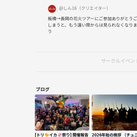
@
しん16
（クリエイター）
板橋→長岡の花火ツアーにご参加ありがとう
しまうと、もう遠い席からは見られなくなり
う
サークルイベン
ブログ
[トリ🐤イカ🦑祭り] 開催報告
2026年始の挨拶 （チュ