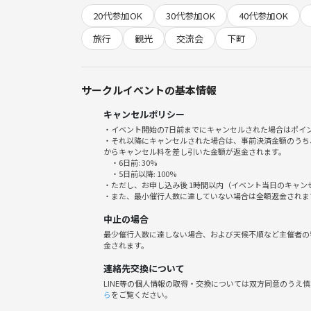
＜当日の流れ目安 （時間変更可能性あり。）＞
20代参加OK
30代参加OK
40代参加OK
この日は【下町DAY】として、3部構成となります。
旅行
観光
交流会
下町
・10:30〜 【第1部】お台場キャンピングカー・
https://tunagate.com/circle/94938/events/460
サークルイベントの基本情報
キャンセルポリシー
↓バスで1本で移動
・イベント開始の7日前までにキャンセルされた場合はポイ
・それ以降にキャンセルされた場合は、事前決済金額のうち
・13:30〜 【第2部（本企画）】門前仲町で人気
からキャンセル料を差し引いた金額が返金されます。
・6日前: 30%
第1部もしくは第3部と合わせての連続参加の場合
・5日前以降: 100%
・ただし、お申し込み後 1時間以内（イベント当日のキャ
・また、最小催行人数に達していない場合は全額返金されま
↓徒歩すぐ
中止の場合
・15:00〜 【第3部】東京下町、謎解き散歩 深川編
最少催行人数に達しない場合、および天候不順など主催者の
金されます。
https://tunagate.com/circle/94938/events/462
途中、および謎解き後にプチ観光（成田山不動堂・
連絡先交換について
LINE等の個人情報の取得・交換については双方同意のうえ
ら
をご覧ください。
＜当日の費用＞