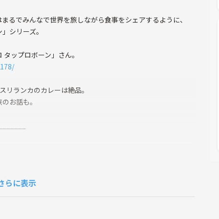
部はまるでみんなで世界を旅しながら食事をシェアするように、
シ」シリーズ。
 タップロボーン」さん。
178/
、スリランカのカレーは絶品。
旅のお話も。
_______
が対象です。
し訳ありませんが現在受け付けていません。
さらに表示
をご理解の上でお申し込みください。