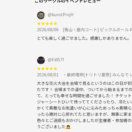
このサークルのイベントレビュー
@
kurotPrvjH
★
★
★
★
★
2026/08/06
[青山・屋内コート] ピックルボール
とても楽しく過ごせました。感謝しかありません。
@
FdI57f
★
★
★
★
★
2026/08/01
・最終増枠[トリトリ夏祭] みんなで
大きな花火大会を会場で見るというのはこの日が初
たです！ 会場までの道中、ついてから始まるまで
て、とっても幸せな時間を過ごせました！ チケッ
ジャーシートひいて待っててくださったり、冷たい
かくて素敵なお気遣いが心に沁みためっちゃ素晴ら
ったら絶対に心折れてたと思いますが、無事に家ま
色々とご迷惑もおかけしましたが主催者・参加者の
うございました🙇