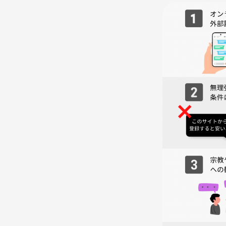
・食事代については、自身の分をお支払いいただき
＜お申し込み時の参加料＞
・つなげーとの決済料（8%）、企画運営にあたる
＜旅好き歓迎＞
・といっても、たくさん旅をしている人限定ではあ
旅をしてきた人はもちろん、旅が好きで今後旅を
・これまでしてきた過去の旅、これからしてみたい
＜全企画共通のお願い事項＞
・調査確認不足、想定外の事情で、記載とは異なる
・ネットワークビジネス・宗教等の勧誘、異性・同
ください。
と、書いても時に上記は発生しますので、迷惑を受
内容を判断した上で、加害側の意識の有無に関わら