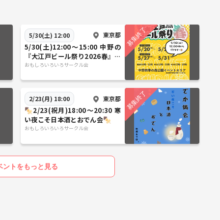
東京都
5/30(土) 12:00
5/30(土)12:00〜15:00 中野の
『大江戸ビール祭り2026春』に
行こう🍺
おもしろいろいろサークル会
東京都
2/23(月) 18:00
🍢2/23(祝月)18:00〜20:30 寒
い夜こそ日本酒とおでん会🍢
おもしろいろいろサークル会
ベントをもっと見る