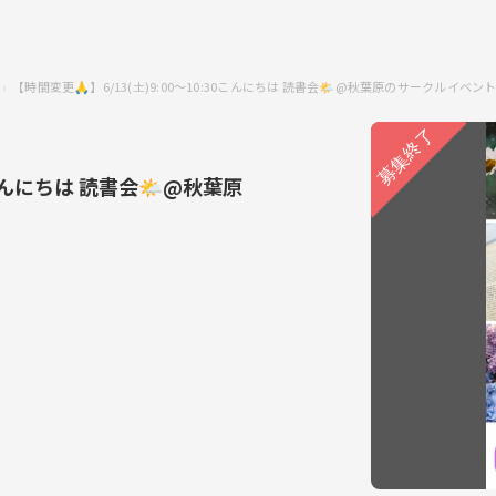
【時間変更🙏】6/13(土)9:00〜10:30こんにちは 読書会🌤@秋葉原のサークルイベン
0こんにちは 読書会🌤@秋葉原