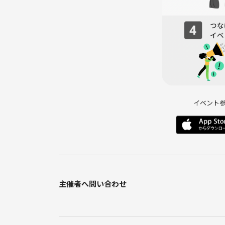
・途中参加/退場可能🉑
・宗教/MLM/不動産/保険等/事業家集団(環境)等の
・迷惑行為や人が嫌がる行為は禁止。
イベント
主催者へ問い合わせ