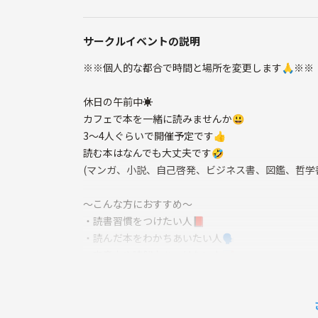
サークルイベントの説明
※※個人的な都合で時間と場所を変更します🙏※※
休日の午前中☀️
カフェで本を一緒に読みませんか😃
3〜4人ぐらいで開催予定です👍
読む本はなんでも大丈夫です🤣
(マンガ、小説、自己啓発、ビジネス書、図鑑、哲学
〜こんな方におすすめ〜
・読書習慣をつけたい人📕
・読んだ本をわかちあいたい人🗣️
・文章力や読解力をつけたい人📝
・習慣を変えたい人☀️
・友達を作りたい人🤝
・新生活をより良くしたい人✨