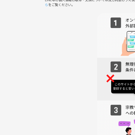
お店の中で席確保して待ってます👐
ら
をご覧ください。
【スケジュール】
9:00集合
9:05自己紹介タイム
9:10 読書タイム
9:30共有タイム(読んだ本の感想)
10:00フリートーク
→おすすめしたい本の紹介など⏳
10:30解散(途中退出もあり)
【飲食物について】
各自精算で、お店でご購入お願いします♪
お店を利用する為、必ずご注文をお願いします🙏
※参加費用には飲食代は含まれません💰
【注意事項⚠️】