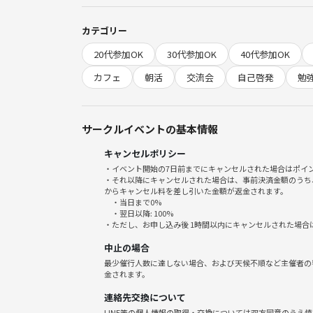
・なんか新しいことをしたい🤩
カテゴリー
20代参加OK
30代参加OK
40代参加OK
などなど💡
いろんな目的あると思いますが、
カフェ
朝活
交流会
自己啓発
勉
出勤前にお互いに良い朝の時間を過ごせたらと思いま
興味ある方はぜひ遊びにきてください😆
サークルイベントの基本情報
キャンセルポリシー
【開催日時】
・イベント開始の7日前までにキャンセルされた場合はポイ
2026年6月13日 (土)
・それ以降にキャンセルされた場合は、事前決済金額のうち
9:00〜10:30
からキャンセル料を差し引いた金額が返金されます。
・当日まで0%
※早い時間に開始となります🙏
・翌日以降: 100%
・ただし、お申し込み後 1時間以内にキャンセルされた場合
【場所】
中止の場合
カフェベローチェ 秋葉原駅東口店
最少催行人数に達しない場合、および天候不順など主催者の
https://s.tabelog.com/tokyo/A1310/A131001/131
金されます。
連絡先交換について
LINE等の個人情報の取得・交換については双方同意のうえ