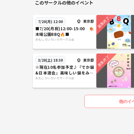
このサークルの他のイベント
東京都
7/20(月) 12:00
■7/20(月祝)12:00-15:00 🍖
木場公園BBQ🔥■
おもしろいろいろサークル会
東京都
3/28(土) 18:30
※現在10名参加予定♪『でか鍋
&日本酒会』美味しい鍋をみん
なでつっつこう♪
おもしろいろいろサークル会
他のイ