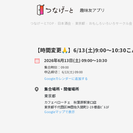
趣味友アプリ
つなげーとTOP
日本酒会
東京都
おもしろいろいろサークル会
【時間変更🙏】6/13(土)9:00〜10:3
2026年6月13日(土) 09:00〜10:30
集合時刻：09:00
申込締切： 6/13(土) 09:00
Googleカレンダーに追加する
集合場所・開催場所
東京都
カフェベローチェ 秋葉原駅東口店
東京都千代田区神田佐久間町2-19 櫻岳ﾋﾞﾙ1F
Googleマップで表示