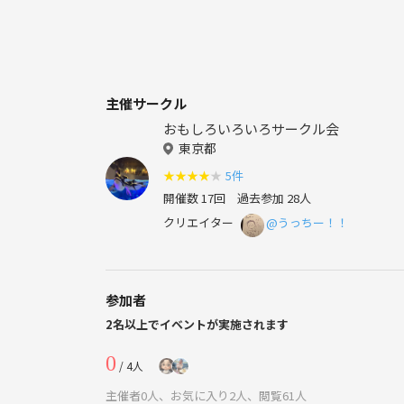
主催サークル
おもしろいろいろサークル会
東京都
★
★
★
★
★
5件
開催数 17回
過去参加 28人
クリエイター
@うっちー！！
参加者
2名以上でイベントが実施されます
0
/ 4人
主催者0人、お気に入り2人、閲覧61人