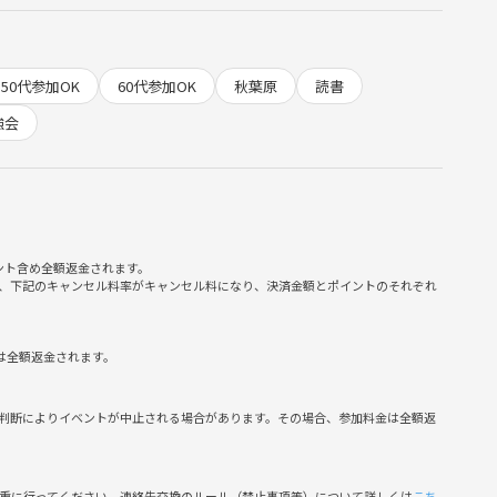
50代参加OK
60代参加OK
秋葉原
読書
強会
す✌️
ント含め全額返金されます。
、下記のキャンセル料率がキャンセル料になり、決済金額とポイントのそれぞれ
は全額返金されます。
判断によりイベントが中止される場合があります。その場合、参加料金は全額返
04124/
慎重に行ってください。連絡先交換のルール（禁止事項等）について詳しくは
こち