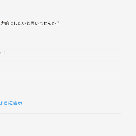
魅力的にしたいと思いませんか？
人！
す写真を撮影し、いいねを増やすお手伝いをします✨
影を進めます！
さらに表示
しますので、初めての方も安心してご参加ください😊