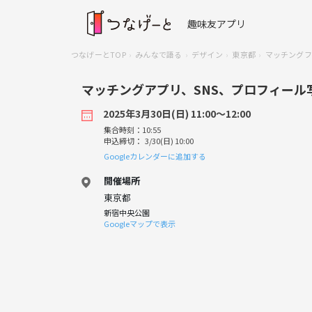
趣味友アプリ
つなげーとTOP
みんなで語る
デザイン
東京都
マッチングフ
マッチングアプリ、SNS、プロフィール
2025年3月30日(日) 11:00〜12:00
集合時刻：10:55
申込締切： 3/30(日) 10:00
Googleカレンダーに追加する
開催場所
東京都
新宿中央公園
Googleマップで表示