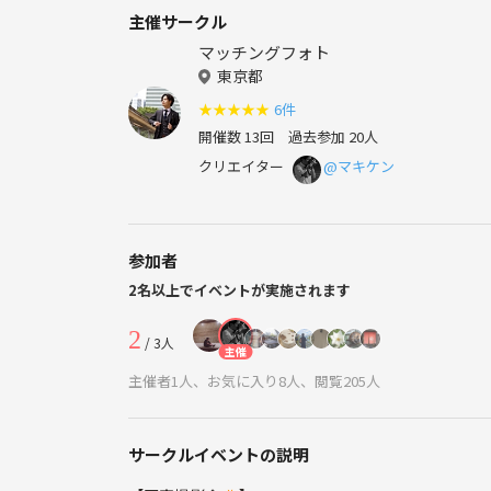
主催サークル
マッチングフォト
東京都
★
★
★
★
★
6件
開催数 13回
過去参加 20人
クリエイター
@マキケン
参加者
2名以上でイベントが実施されます
2
/ 3人
主催
主催者1人、お気に入り8人、閲覧205人
サークルイベントの説明