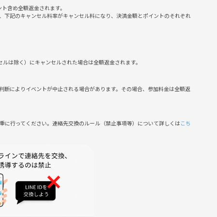
いと思っています。
ント含め全額返金されます。
、下記のキャンセル料率がキャンセル料になり、決済金額とポイントのそれぞれ
パソコンにてお見せします！
ています。
などできる限り対応させてもらいます！
ンセルは除く）にキャンセルされた場合は全額返金されます。
せていただきます！
判断によりイベントが中止される場合があります。その場合、参加料金は全額返
日お渡しします。1週間以内にはお渡しします！
慎重に行ってください。連絡先交換のルール（禁止事項等）について詳しくは
こち
います！
趣味の物がありましたら持って来て下さい！
ください！