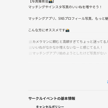
【写真撮影会📸】
マッチングやインスタ写真のいいねを増やそう！
マッチングアプリ、SNSプロフィール写真、もっと
こんな方にオススメです📸
◻︎カメラマンに頼むと高額すぎてちょっと迷ってる
◻︎いいねがなかなか増えないなーと感じてる人！
◻︎マッチングアプリ始めようとしたけど写真がない
このイベントでは、あなたの魅力を最大限に引き出
魅力を引き出すために、リラックスした雰囲気で撮
参加者同士も自然と仲良くなれるような環境を提供
サークルイベントの基本情報
📷撮影内容
時間は1時間程を撮影予定としています！
キャンセルポリシー