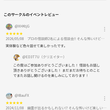
このサークルのイベントレビュー
@
XHKtjG
★
★
★
★
★
2026/05/08
プロの怪談師2名による怪談会‼️ そんな怖いけど楽しい怪談会を開催します👻🌙 に参加
実体験など色々話せて楽しかったです。
@
ED3T7U
（クリエイター）
この度はご参加ありがとうございました！ 怪談もお話し
頂きありがとうございました！ まだまだお待ちとのこと
でまたお話し聞けるのを楽しみにしております！
@
I8auFX
★
★
★
★
★
2024/11/08
幽霊が出るかもしれない⁉️ そんな怖いけど楽しい怪談会を開催します👻に参加