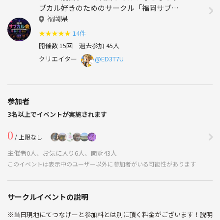
ブカル好きのためのサークル「福岡サブカ
ル会」
福岡県
★
★
★
★
★
14件
開催数 15回
過去参加 45人
クリエイター
@ED3T7U
参加者
3名以上でイベントが実施されます
0
/ 上限なし
主催者0人、お気に入り6人、閲覧43人
このイベントは表示中のユーザー以外に参加者がいる可能性があります
サークルイベントの説明
※当日現地にてつなげーと参加料とは別に頂く料金がございます！説明