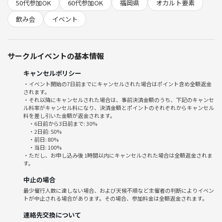
50代参加OK
60代参加OK
福岡県
オカルト要素
飲み会
イベント
⚠️注意事項⚠️
怪談会では怖い話を楽しむことを目的としています！
怖い話を聞くことが苦手な方や、心臓に負担のかかる方はご遠慮いただ
サークルイベントの基本情報
いた方が良いかもしれません。
怖い話を聞く際は、周りの方の気持ちを考えて、適切な言動を心がけま
キャンセルポリシー
しょう！
・イベント開始の7日前までにキャンセルされた場合はポイント含め全額返金
決して他の方の話を茶化したり論破するような言動はやめましょう！
されます。
・それ以降にキャンセルされた場合は、事前決済金額のうち、下記のキャンセ
ル料率がキャンセル料になり、決済金額とポイントのそれぞれからキャンセル
料を差し引いた金額が返金されます。
・6日前から3日前まで: 30%
・2日前: 50%
・前日: 80%
・当日: 100%
・ただし、お申し込み後 1時間以内にキャンセルされた場合は全額返金されま
す。
中止の場合
最少催行人数に達しない場合、および天候不順など主催者の判断によりイベン
トが中止される場合があります。その場合、参加料金は全額返金されます。
連絡先交換について