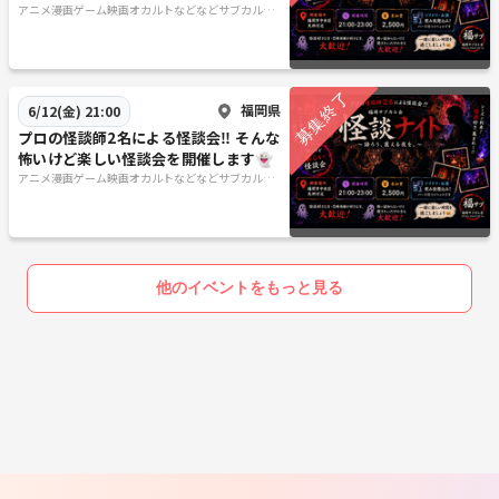
🌙
アニメ漫画ゲーム映画オカルトなどなどサブカル好
きのためのサークル「福岡サブカル会」
福岡県
6/12(金) 21:00
プロの怪談師2名による怪談会‼️ そんな
怖いけど楽しい怪談会を開催します👻
アニメ漫画ゲーム映画オカルトなどなどサブカル好
きのためのサークル「福岡サブカル会」
他のイベントをもっと見る