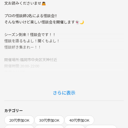
文お読みくださいませ🙇
プロの怪談師2名による怪談会‼️
そんな怖いけど楽しい怪談会を開催します👻🌙
シーズン到来！怪談会です！！
怪談を語るもよし！聞くもよし！
怪談好き集まれー！！
開催場所:福岡市中央区天神付近
開催時間:20:00-22:00
費用:2,500円
バーで行うイベントの為、ソフドリお酒飲み放題込みの値段です！
※別途つなげーと参加料がかかる場合があります
さらに表示
🌱イベントの雰囲気
怪談好きな方、恐怖体験が好きな方、一緒に楽しく怖い話を共有しまし
ょう！
カテゴリー
怖い話知らないけど聞きたいだけの方も大歓迎です！
20代参加OK
30代参加OK
40代参加OK
一緒に楽しい時間を過ごしましょう😊