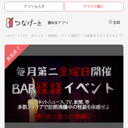
アプリを入手
アプリで開く
全国
趣味友アプリ
つなげーとTOP
オカルト
福岡県
アニメ漫画ゲーム映画オカルトなどなどサブ