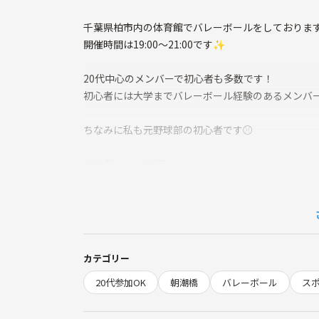
千葉県柏市内の体育館でバレーボールをしておりま
開催時間は19:00～21:00です✨
20代中心のメンバーで初心者も多数です！
初心者には大学までバレーボール経験のあるメンバー
ちなみに私も元野球部の初心者です⚾
参加費は1人300円です✨
事前決済分から当日ご参加頂いたら返金させていただ
ご興味ある方はバレーボール経験の有無を教えて頂け
ぜひよろしくお願いします🙇
カテゴリー
20代参加OK
朝潮橋
バレーボール
ス