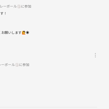
レーボール🏐に参加
です！
お願いします🙋☀️
レーボール🏐に参加