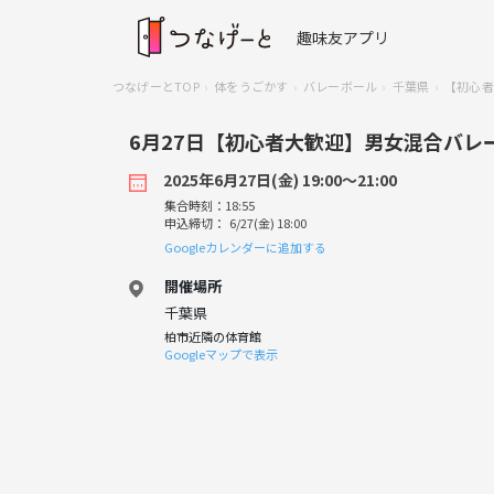
趣味友アプリ
つなげーとTOP
体をうごかす
バレーボール
千葉県
【初心者
6月27日【初心者大歓迎】男女混合バレ
2025年6月27日(金) 19:00〜21:00
集合時刻：18:55
申込締切： 6/27(金) 18:00
Googleカレンダーに追加する
開催場所
千葉県
柏市近隣の体育館
Googleマップで表示