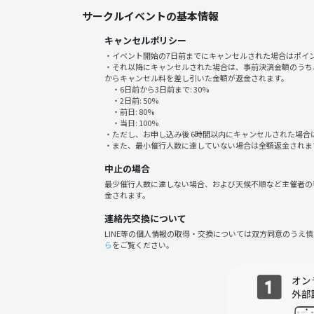
サークルイベントの基本情報
キャンセルポリシー
・イベント開始の7日前までにキャンセルされた場合はポイ
・それ以降にキャンセルされた場合は、事前決済金額のうち
からキャンセル料を差し引いた金額が返金されます。
・6日前から3日前まで: 30%
・2日前: 50%
・前日: 80%
・当日: 100%
・ただし、お申し込み後 6時間以内にキャンセルされた場合
・また、最小催行人数に達していない場合は全額返金されま
中止の場合
最少催行人数に達しない場合、および天候不順など主催者の
金されます。
連絡先交換について
LINE等の個人情報の取得・交換については双方同意のうえ
ら
をご覧ください。