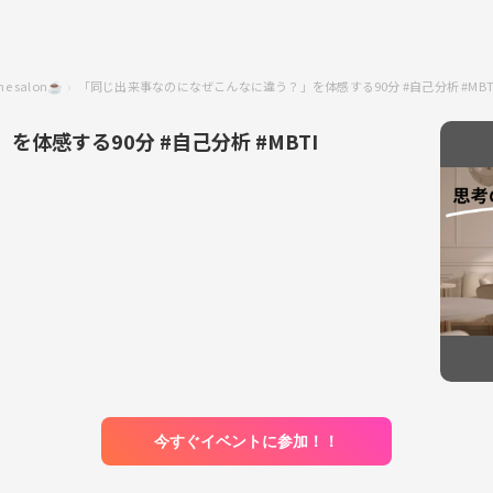
me salon☕️
「同じ出来事なのになぜこんなに違う？」を体感する90分 #自己分析 #MB
体感する90分 #自己分析 #MBTI
今すぐイベントに参加！！