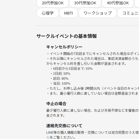
20代参加OK
30代参加OK
40代参加OK
心理学
MBTI
ワークショップ
コミュニ
■当日の流れ
① 簡単な解説（心理機能の基礎）
サークルイベントの基本情報
② シチュエーションワーク（実際に考えてみる）
キャンセルポリシー
③ 少人数での対話・深掘り
・イベント開始の7日前までにキャンセルされた場合はポイ
④ 自分の思考パターンの整理
・それ以降にキャンセルされた場合は、事前決済金額のうち
からキャンセル料を差し引いた金額が返金されます。
・6日前から3日前まで: 30%
「自分はどんな思考のクセがあるのか」
・2日前: 50%
「なぜ人とズレるのか」
・前日: 80%
・当日: 100%
を言語化できる状態を目指します🌟
・ただし、お申し込み後 1時間以内（イベント当日のキャ
・また、最小催行人数に達していない場合は全額返金されま
中止の場合
最少催行人数に達しない場合、および天候不順など主催者の
■このイベントで得られること
金されます。
連絡先交換について
・自分の考え方の特徴が分かる
LINE等の個人情報の取得・交換については双方同意のうえ
・人との違いを前向きに理解できる
ら
をご覧ください。