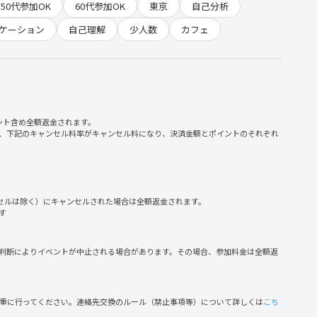
50代参加OK
60代参加OK
東京
自己分析
ケーション
自己理解
少人数
カフェ
ント含め全額返金されます。
、下記のキャンセル料率がキャンセル料になり、決済金額とポイントのそれぞれ
ンセルは除く）にキャンセルされた場合は全額返金されます。
す
判断によりイベントが中止される場合があります。その場合、参加料金は全額返
慎重に行ってください。連絡先交換のルール（禁止事項等）について詳しくは
こち