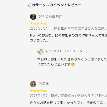
me time salonは、
このサークルのイベントレビュー
少人数でテーマに沿ったワークや対話を行うコミュ
@
くじら症候群
考え方や価値観の違いを共有しながら、
★
★
★
★
★
新しい視点を知る時間を大切にしています。
2026/05/24
「同じ出来事なのになぜこんなに違う？
MBTIのお話を、他の参加者の方の体験や考え方を
～自己紹介～
ざいました。
都内でOLをしている98年生。
趣味は映画と読書。基本インドアですが、学生時代
@
hinari31
（クリエイター）
す。
本日はご参加いただきありがとうございまし
に立てたらと思います😃
皆さんのご参加お待ちしてます🌟
@
泡沫
★
★
★
★
★
2026/04/12
理想の距離感って何だろう？ #Z世代
色々なお話を聞けて楽しかったです。今後の生活に