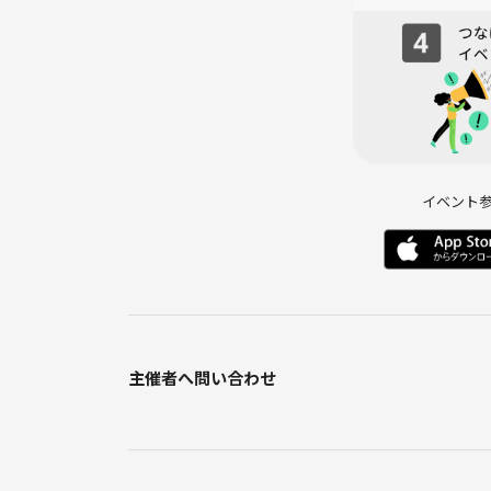
・初参加・お一人参加大歓迎
・男女問わずご参加いただけます
リラックスした雰囲気で進めるので、
難しい知識は不要です。
イベント
■最後に
MBTIは「当てはめるもの」ではなく、
“自分や他人の思考の違いを理解するツール”です。
違いを知ることで、
人間関係はもっとシンプルになります。
主催者へ問い合わせ
ぜひ気軽に体験しに来てください。
～me time salon について☕️～