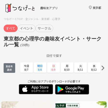
東京都
趣味友アプリ
つなげーとTOP
全ジャンル
東京都
心理学
すべて
イベント
サークル
東京都の心理学の趣味友イベント・サーク
ル一覧
(59件)
日付で探す
今日
明日
日
月
火
水
別日を
8/7
8/8
8/9
8/10
8/11
8/12
選択
木
金
土
日
月
火
8/13
8/14
8/15
8/16
8/17
8/18
ご利用にはアプリのダウンロードが必要です
水
木
金
土
日
月
8/19
8/20
8/21
8/22
8/23
8/24
火
水
木
金
土
日
8/25
8/26
8/27
8/28
8/29
8/30