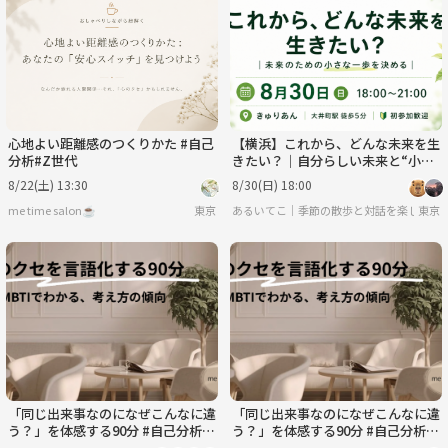
月
火
水
木
金
土
8/31
9/1
9/2
9/3
9/4
9/5
心地よい距離感のつくりかた #自己
​【横浜】これから、どんな未来を生
分析#Z世代
きたい？｜自分らしい未来と“小さ
な一歩”を考える｜じぶんラボ
8/22(土) 13:30
8/30(日) 18:00
me time salon☕️
東京
​​あるいてこ｜季節の散歩と対話を楽しむ会
東京
「同じ出来事なのになぜこんなに違
「同じ出来事なのになぜこんなに違
う？」を体感する90分 #自己分析 #
う？」を体感する90分 #自己分析 #
MBTI
MBTI