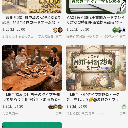
【高田馬場】町中華の女将とゆる対
MAX8名×30代♦️質問カードでひら
話☕"好き"発見カードゲーム会【2
く対話の時間♠価値観を語る/ゆる
0～40代/初心者大歓迎🔰】【希望
哲学
8/23(日) 11:00
8/22(土) 15:30
者ランチ会あり】
ふらっとホッとカフェ ｜ 学んで語る、ゆるっと対話
東京
好奇心実験室 ～ゆるラボ～ 30代メイン
東京
【MBTI飲み会】自分のタイプを知
【MBTI・64タイプ診断&トーク
って語ろう！相性診断・あるあるト
会】をしよう🌈@渋谷のカフェ
ークで盛り上がる夜🍻
8/8(土) 19:30
8/9(日) 10:00
心の晩酌会
東京
楽しく自分を知るサークル
東京