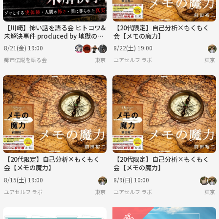
【川崎】怖い話を語る会 ヒトコワ&
【20代限定】自己分析×もくもく
未解決事件 produced by 地獄のア
会【メモの魔力】
ケミ倶楽部
8/21(金) 19:00
8/22(土) 19:00
都市伝説を語る会
東京
ユアセルフ ラボ
東京
【20代限定】自己分析×もくもく
【20代限定】自己分析×もくもく
会【メモの魔力】
会【メモの魔力】
8/15(土) 19:00
8/9(日) 10:00
ユアセルフ ラボ
東京
ユアセルフ ラボ
東京