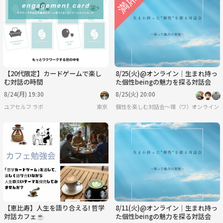
【20代限定】カードゲームで楽し
8/25(火)@オンライン｜生まれ持っ
む対話の時間
た個性beingの魅力を探る対話会
8/24(月) 19:30
8/25(火) 20:00
ユアセルフ ラボ
東京
個性を楽しむ対話会〜環（ワ）〜
オンライン
【恵比寿】人生を語り合える! 哲学
8/11(火)@オンライン｜生まれ持っ
対話カフェ☕️
た個性beingの魅力を探る対話会