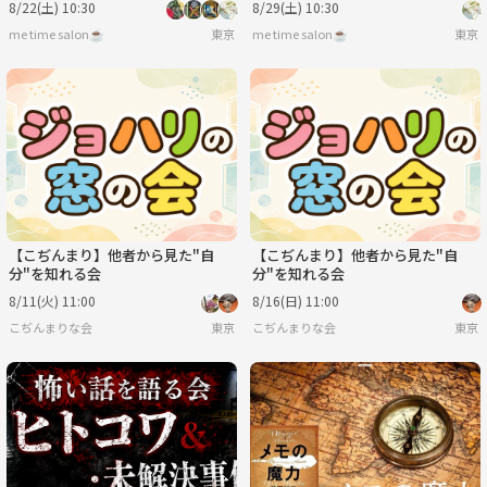
8/22(土) 10:30
8/29(土) 10:30
me time salon☕️
東京
me time salon☕️
東京
【こぢんまり】他者から見た"自
【こぢんまり】他者から見た"自
分"を知れる会
分"を知れる会
8/11(火) 11:00
8/16(日) 11:00
こぢんまりな会
東京
こぢんまりな会
東京