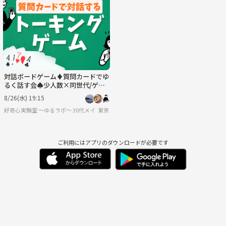
対話ボードゲーム♦️質問カードでゆ
るく話す会♠少人数×同世代/ゲー
ム感覚でゆるく/初対面でも会話し
8/26(水) 19:15
やすい
好奇心実験室 ～ゆるラボ～ 30代メイン
東京
ご利用にはアプリのダウンロードが必要です