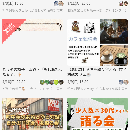
8/8(土) 16:30
8/11(火) 20:00
哲学対話カフェ by 1からわかる仏教講座
東京
個性を楽しむ対話会〜環（ワ）〜
オンライン
どうぞの椅子｜渋谷・「もし私だっ
【恵比寿】人生を語り合える! 哲学
たら？」🪑
対話カフェ☕️
8/16(日) 09:30
8/9(日) 16:30
どうぞの椅子🪑 ｜ 今『ここ』をご一緒に。
東京
哲学対話カフェ by 1からわかる仏教講座
東京