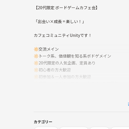
【20代限定 ボードゲームカフェ会】
「出会い×成長 = 楽しい！」
カフェコミュニティUnityです！
🔆交流メイン
🔆トーク系、価値観を知る系ボドゲメイン
🔆20代限定の人気企画、定員あり
🔆初心者の方大歓迎
🔆初参加＆一人参加の方大歓迎
🔆場所にもこだわってきれいなスペースで開催
20代同士の交流を目的に開催します♪
交流を目的としているので、軽めのボードゲームを
カテゴリー
飲み物やお菓子などもご用意しております🎶