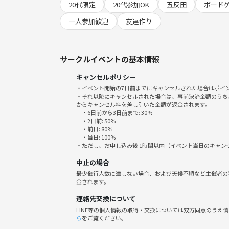
20代限定
20代参加OK
五反田
ボード
初めて参加される方、ひとりで参加される方も毎回
一人参加歓迎
友達作り
お互いの価値観が知れたり、トークで盛り上がるボ
にもつながります！
サークルイベントの基本情報
キャンセルポリシー
ボードゲームをしてもよし💡
・イベント開始の7日前までにキャンセルされた場合はポイ
お話で盛り上がってもよし💡
・それ以降にキャンセルされた場合は、事前決済金額のうち
からキャンセル料を差し引いた金額が返金されます。
・6日前から3日前まで: 30%
当日やりたいボードゲームなどございましたらお気
・2日前: 50%
・前日: 80%
・当日: 100%
Q：席替えはありますか？
・ただし、お申し込み後 1時間以内（イベント当日のキャ
A：2卓以上の場合は席替えしますので、いろんな方
中止の場合
最少催行人数に達しない場合、および天候不順など主催者の
Q：どんな方が多いですか？
金されます。
A：24〜28歳が中心で、人柄がよくて話しやすく、
連絡先交換について
LINE等の個人情報の取得・交換については双方同意のうえ
Q：持ち込み可能でしょうか？
ら
をご覧ください。
A：ボドゲ、飲み物、食べ物すべて持ち込み可能です