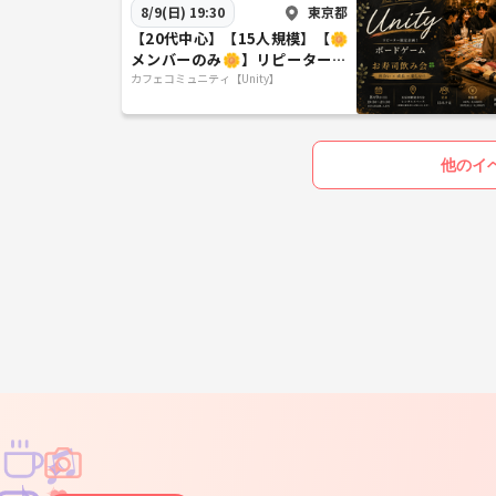
東京都
8/9(日) 19:30
【20代中心】【15人規模】【🌼
メンバーのみ🌼】リピーター限
定交流会
カフェコミュニティ【Unity】
他のイ
♫
✧
✦
✧