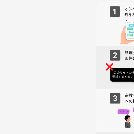
【日時】
6月27日（土）13:30〜15:30
13:30 受付
13:40 2グループに分かれて自己紹介タイム&ボ
※グループ替え1〜2回
※最後はボドゲなしのコミュニケーション卓を
15:30 終了
【場所】
五反田駅徒歩2分のレンタルスペース（予定）
【金額】
1500円
※お友達との参加OKです！参加される場合は何名
【カフェコミュニティ Unityの特徴】
☑️20代の方が中心です