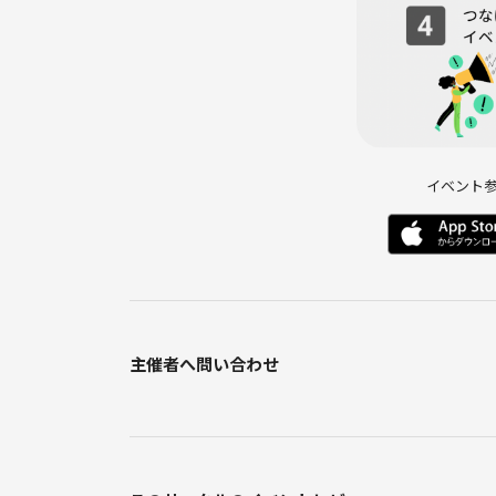
☑️どちらかというとオシャレで、明るくて話しや
☑️男性:女性の比率 2:1くらいです
☑️初参加比率 毎回半分が初参加です
初参加の方も楽しんでいただける雰囲気です
☑️ネットワークビジネスや営業行為、強引なナン
リと2回目以降のご参加をお断りしております
イベント
【参加者のリアルな声】
Uさん：「めっちゃ楽しかった！こんなに馴染みや
Iさん：「初めてでもすぐに仲良くなれました！絶対
主催者へ問い合わせ