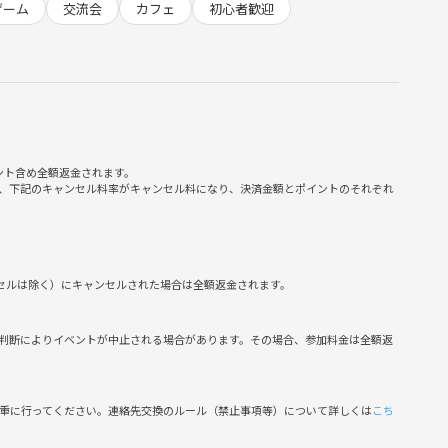
ゲーム
交流会
カフェ
初心者歓迎
いらっしゃいますが、内輪感なしで交流ができる場です✨
ードゲームをメインで用意しており、すぐに仲良くなれて、成長
ント含め全額返金されます。
、下記のキャンセル料率がキャンセル料になり、決済金額とポイントのそれぞれ
軽にお持ちください✨
ンセルは除く）にキャンセルされた場合は全額返金されます。
と交流できます
判断によりイベントが中止される場合があります。その場合、参加料金は全額返
明るくておしゃれな方が多いです。
慎重に行ってください。連絡先交換のルール（禁止事項等）について詳しくは
こち
。