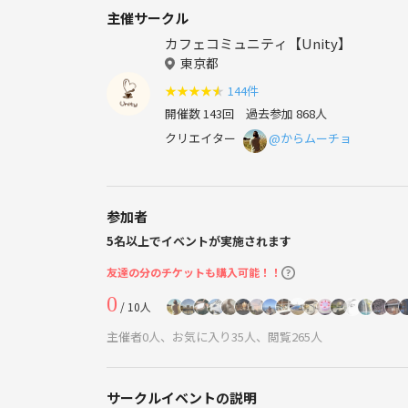
主催サークル
カフェコミュニティ【Unity】
東京都
★
★
★
★
★
144件
開催数 143回
過去参加 868人
クリエイター
@からムーチョ
参加者
5名以上でイベントが実施されます
友達の分のチケットも購入可能！！
0
/ 10人
主催者0人、お気に入り35人、閲覧265人
サークルイベントの説明