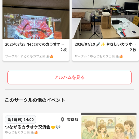
2026/07/25 Neccoでのカラオケ
2026/07/19 🎤✨ やさしいカラオケ
会、無事に終了しました🎤✨
2 枚
会、無事に終了しました😊
2 枚
サークル：ゆるともカフェ会 ☕🍰
サークル：ゆるともカフェ会 ☕🍰
アルバムを見る
このサークルの他のイベント
東京都
8/16(日) 14:00
つながるカラオケ交流会🤝🎶
ゆるともカフェ会 ☕🍰