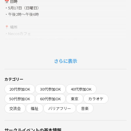
📅 日時
・5月17日（日曜日）
・午後2時〜午後6時
📍 場所
・Neccoカフェ
東京都新宿区西早稲田2-18-21 羽柴ビル2階
（バリアフリー対応・静かなスペースあり）
・HP：
https://neccocafe.com/about/
さらに表示
💰 参加費
・新規の方：1000円
カテゴリー
・リピーターの方：500円
20代参加OK
30代参加OK
40代参加OK
🌟 ポイント
50代参加OK
60代参加OK
東京
カラオケ
・サポートスタッフが常駐しています
交流会
福祉
バリアフリー
音楽
・歌わなくてもOK！聴くだけでも楽しめます😊
・Switchを使ってJOYSOUNDのカラオケをやります🎮🎶
・途中入場、途中退出OK！自由に出入りできます
サークルイベントの基本情報