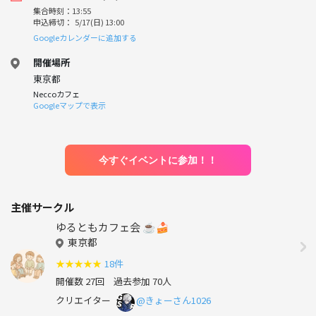
集合時刻：13:55
申込締切： 5/17(日) 13:00
Googleカレンダーに追加する
開催場所
東京都
Neccoカフェ
Googleマップで表示
今すぐイベントに参加！！
主催サークル
ゆるともカフェ会 ☕🍰
東京都
★
★
★
★
★
18件
開催数 27回
過去参加 70人
クリエイター
@きょーさん1026