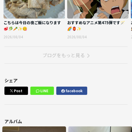
こちらは今日の夜ご飯になります
おすすめなアニメ第475弾です🪄
🥩🥬🥕✨😋
🌈🏮✨
2026/08/04
2026/08/04
ブログをもっと見る
シェア
Post
LINE
facebook
アルバム