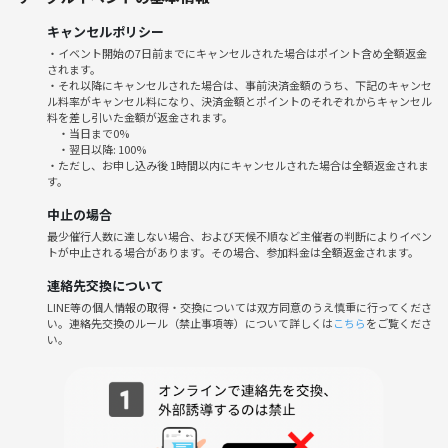
⚠️ ご案内
キャンセルポリシー
カラオケの日のため、音に過敏な方はご参加をお控えいただくか、イヤ
・イベント開始の7日前までにキャンセルされた場合はポイント含め全額返金
ーマフや耳栓などをご持参ください🙇‍♂️
されます。
・それ以降にキャンセルされた場合は、事前決済金額のうち、下記のキャンセ
ル料率がキャンセル料になり、決済金額とポイントのそれぞれからキャンセル
人数によりますが、歌いたい放題🎤✨
料を差し引いた金額が返金されます。
・当日まで0%
お気軽にご参加ください♪
・翌日以降: 100%
・ただし、お申し込み後 1時間以内にキャンセルされた場合は全額返金されま
す。
中止の場合
最少催行人数に達しない場合、および天候不順など主催者の判断によりイベン
トが中止される場合があります。その場合、参加料金は全額返金されます。
連絡先交換について
LINE等の個人情報の取得・交換については双方同意のうえ慎重に行ってくださ
い。連絡先交換のルール（禁止事項等）について詳しくは
こちら
をご覧くださ
い。