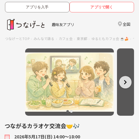
アプリを入手
アプリで開く
全国
趣味友アプリ
つなげーとTOP
みんなで語る
カフェ会
東京都
ゆるともカフェ会 ☕🍰
つ
つながるカラオケ交流会🤝🎶
2026年5月17日(日) 14:00〜18:00