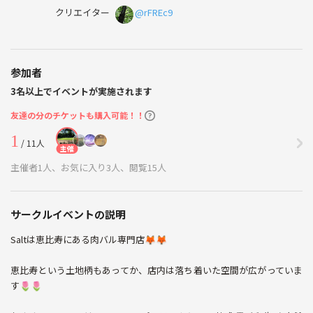
クリエイター
@rFREc9
参加者
3名以上でイベントが実施されます
友達の分のチケットも購入可能！！
1
/ 11人
主催
主催者1人、お気に入り3人、閲覧15人
サークルイベントの説明
Saltは恵比寿にある肉バル専門店🦊🦊
恵比寿という土地柄もあってか、店内は落ち着いた空間が広がっていま
す🌷🌷