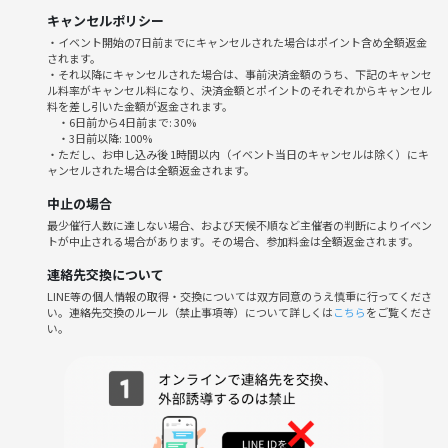
キャンセルポリシー
・イベント開始の7日前までにキャンセルされた場合はポイント含め全額返金
されます。
・それ以降にキャンセルされた場合は、事前決済金額のうち、下記のキャンセ
ル料率がキャンセル料になり、決済金額とポイントのそれぞれからキャンセル
料を差し引いた金額が返金されます。
・6日前から4日前まで: 30%
・3日前以降: 100%
・ただし、お申し込み後 1時間以内（イベント当日のキャンセルは除く）にキ
ャンセルされた場合は全額返金されます。
中止の場合
最少催行人数に達しない場合、および天候不順など主催者の判断によりイベン
トが中止される場合があります。その場合、参加料金は全額返金されます。
連絡先交換について
LINE等の個人情報の取得・交換については双方同意のうえ慎重に行ってくださ
い。連絡先交換のルール（禁止事項等）について詳しくは
こちら
をご覧くださ
い。