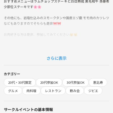
おすすめメニューはラムチョップステーキと35日熟成 黒毛和牛 赤身希
少部位ステーキです🌸🌸
その他にも、岩塩仕込みのスモークタンや国産エゾ鹿 モモ肉のカツレツ
などもありますのでそちらも是非🎀🎀
お肉好きな方は是非、参加してみてください😽😽
※何らかのトラブルでお店変更の可能性もあります。ご了承ください。
飲食代各自負担
さらに表示
チャージ料440円
当日アラカルト予約
カテゴリー
お会計割り勘の予定
20代・30代限定
20代参加OK
30代参加OK
恵比寿
禁止事項
グルメ
肉料理
レストラン
飲み会
ジビエ
勧誘、ナンパ
他サークルの宣伝
主催者の指示に従わない
サークルイベントの基本情報
その他迷惑行為