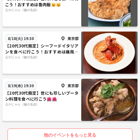
こう！おすすめは魯肉飯😽😽
るかにゃん（猫の名前）
東京都
8/18(火) 19:30
【20代30代限定】シーフードイタリア
ンを食べに行こう！おすすめは痛風ペ
スカトーレです🌺🌺
るかにゃん（猫の名前）
東京都
8/19(水) 19:30
【20代30代限定】世にも珍しいブータ
ン料理を食べに行こう🌺🌺
るかにゃん（猫の名前）
他のイベントをもっと見る