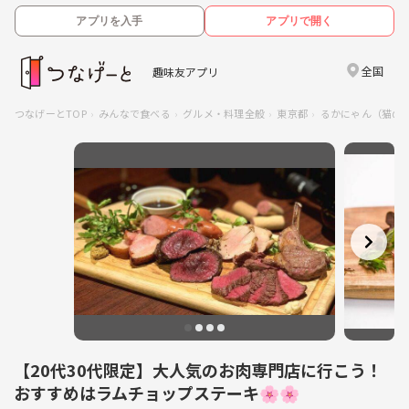
アプリを入手
アプリで開く
全国
趣味友アプリ
つなげーとTOP
みんなで食べる
グルメ・料理全般
東京都
るかにゃん（猫の
【20代30代限定】大人気のお肉専門店に行こう！
おすすめはラムチョップステーキ🌸🌸