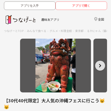
アプリを入手
アプリで開く
全国
趣味友アプリ
つなげーとTOP
みんなで食べる
グルメ・料理全般
東京都
るかにゃん（猫の
【30代40代限定】大人気の沖縄フェスに行こう😺
😺