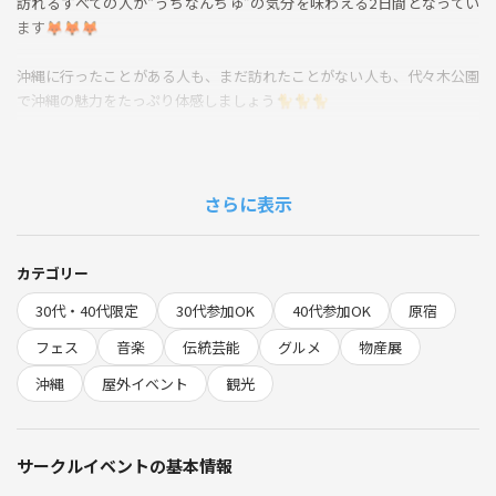
訪れるすべての人が“うちなんちゅ”の気分を味わえる2日間となってい
ます🦊🦊🦊
沖縄に行ったことがある人も、まだ訪れたことがない人も、代々木公園
で沖縄の魅力をたっぷり体感しましょう🐈🐈🐈
※遅刻されてしまうと、合流出来ない可能性がございます。ご了承くだ
さい。
さらに表示
入場料無料
飲食代各自負担
カテゴリー
小雨→決行
30代・40代限定
30代参加OK
40代参加OK
原宿
大雨→中止
フェス
音楽
伝統芸能
グルメ
物産展
禁止事項
沖縄
屋外イベント
観光
勧誘、ナンパ
他サークルの宣伝
30分以上の遅刻
サークルイベントの基本情報
その他迷惑行為