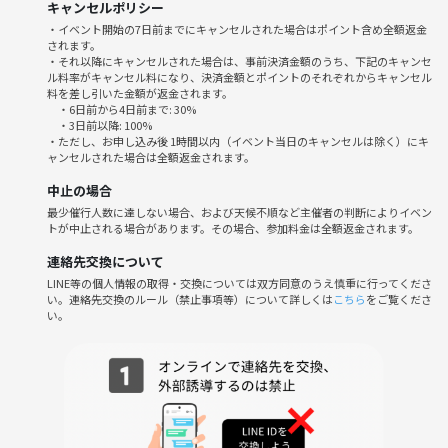
キャンセルポリシー
・イベント開始の7日前までにキャンセルされた場合はポイント含め全額返金
されます。
・それ以降にキャンセルされた場合は、事前決済金額のうち、下記のキャンセ
ル料率がキャンセル料になり、決済金額とポイントのそれぞれからキャンセル
料を差し引いた金額が返金されます。
・6日前から4日前まで: 30%
・3日前以降: 100%
・ただし、お申し込み後 1時間以内（イベント当日のキャンセルは除く）にキ
ャンセルされた場合は全額返金されます。
中止の場合
最少催行人数に達しない場合、および天候不順など主催者の判断によりイベン
トが中止される場合があります。その場合、参加料金は全額返金されます。
連絡先交換について
LINE等の個人情報の取得・交換については双方同意のうえ慎重に行ってくださ
い。連絡先交換のルール（禁止事項等）について詳しくは
こちら
をご覧くださ
い。