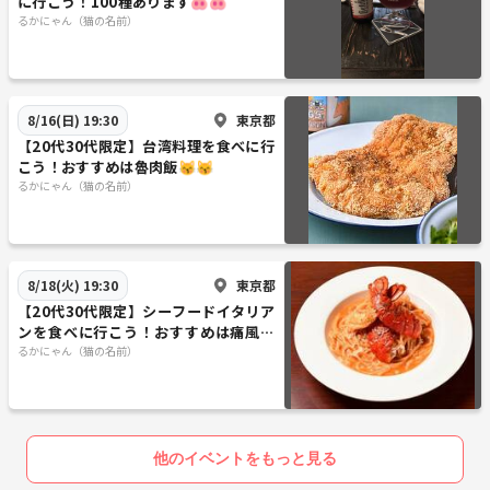
に行こう！100種あります🐽🐽
るかにゃん（猫の名前）
東京都
8/16(日) 19:30
【20代30代限定】台湾料理を食べに行
こう！おすすめは魯肉飯😽😽
るかにゃん（猫の名前）
東京都
8/18(火) 19:30
【20代30代限定】シーフードイタリア
ンを食べに行こう！おすすめは痛風ペ
スカトーレです🌺🌺
るかにゃん（猫の名前）
他のイベントをもっと見る