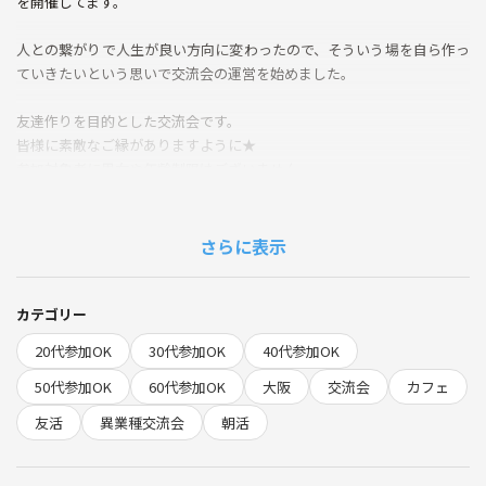
を開催してます。
人との繋がりで人生が良い方向に変わったので、そういう場を自ら作っ
ていきたいという思いで交流会の運営を始めました。
友達作りを目的とした交流会です。
皆様に素敵なご縁がありますように★
参加対象者に男女や年齢制限はございません。
かたくないカジュアルで開放的な雰囲気◎
20代女性が運営しているので女性も参加しやすい◎
さらに表示
老若男女、交流会初心者、大歓迎です♪
カテゴリー
学生・主婦・会社員・パート・アルバイト・経営者・個人事業主・投資
20代参加OK
30代参加OK
40代参加OK
家・営業マンなど、どなたでも大歓迎です♪
50代参加OK
60代参加OK
大阪
交流会
カフェ
※宗教の勧誘、違法な勧誘行為は参加お断りします。
友活
異業種交流会
朝活
参加前に質問などございましたら、気軽に問合せしてください。
参加後のトラブル関しては自己責任とさせていただきますが、ご連絡く