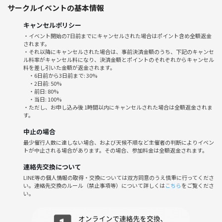
サークルイベントの基本情報
ださい。
キャンセルポリシー
参加毎に１ポイントがたまり５ポイント達成ごとに５００円割引1やリ
・イベント開始の7日前までにキャンセルされた場合はポイント含め全額返金
ピーター様限定のレビュー割引など、お得な制度があります。
されます。
・それ以降にキャンセルされた場合は、事前決済金額のうち、下記のキャンセ
ル料率がキャンセル料になり、決済金額とポイントのそれぞれからキャンセル
参加チケット６００円です。
料を差し引いた金額が返金されます。
参加費以外に店舗のドリンク代が必要です。
・6日前から3日前まで: 30%
・2日前: 50%
・前日: 80%
会場に到着されましたらお電話ください。
・当日: 100%
もしくは店員さんに交流会に参加したいと声かけてください。
・ただし、お申し込み後 1時間以内にキャンセルされた場合は全額返金されま
す。
遅れられる場合は事前にご連絡ください。
途中退席OKです。
中止の場合
最少催行人数に達しない場合、および天候不順など主催者の判断によりイベン
テーブルの上にトップ画像と同じクリアファイルを置いてるのが目印で
トが中止される場合があります。その場合、参加料金は全額返金されます。
す。
連絡先交換について
LINE等の個人情報の取得・交換については双方同意のうえ慎重に行ってくださ
会の流れ
い。連絡先交換のルール（禁止事項等）について詳しくは
こちら
をご覧くださ
い。
10分前から受付開始 （余裕もって到着してもらえると助かります。）
会場到着しましたら、受付します。