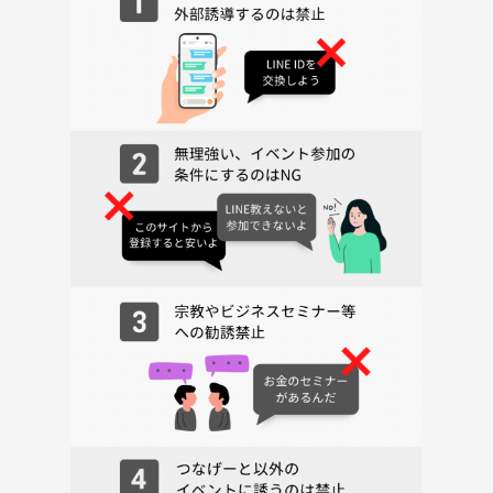
受付
交流会開始
開催中席替えを２回予定してます。（約20分目安）
連絡先交換は任意でお願いします。
主催者含め参加人数が４人以下になりましたら、参加費は割引させてい
ただきます。万が一中止の場合は前日２１時までに連絡しますのでご確
認ください。
領収書発行は受付時にお伝えください。
事務員で男性スタッフが一人います。
大阪駅から徒歩５分
阪急大阪梅田駅から徒歩４分
⚠️注意事項⚠️
当日の無断キャンセルはご遠慮ください。
キャンセルの注意事項ご確認の上申込お願いいたします。
当会にふさわしくないと判断させていただいた方も参加お断りさせてい