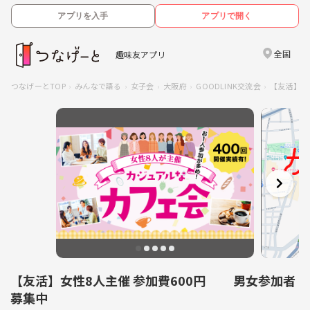
アプリを入手
アプリで開く
全国
趣味友アプリ
つなげーとTOP
みんなで語る
女子会
大阪府
GOODLINK交流会
【友活】女
【友活】女性8人主催 参加費600円 男女参加者
募集中