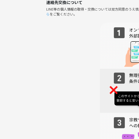
連絡先交換について
※BBQコースの食材は食べ放題ではありません
LINE等の個人情報の取得・交換については双方同意のうえ
ら
をご覧ください。
・牛ステーキ100g
・豚ステーキ100g
・チーズタッカルビ（特製漬け込み鶏モモ肉、チーズ）
・焼き野菜（季節の野菜3種）
・枝豆
・コーンバター
・ジャーマンポテト
◾️祭屋台◾️
※屋台メニューは食べ放題です。
・からあげ
・たこ焼き
・フライドポテト
・焼きそば
・フランクフルト
・ポップコーン