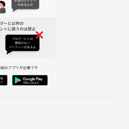
参加はアプリが必要です
/アサヒ黒生）
/柚子/巨峰/桃）
ル/ソルティドッグ/ハイリキ）
メロンソーダ/カルピスウォーター/炭酸水/冷水/ウーロン茶/ス