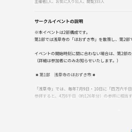
主催者1人、お気に入り31人、閲覧333人
サークルイベントの説明
※本イベントは2部構成です。
第1部では浅草寺の「ほおずき市」を散策し、第2部
イベントの開始時刻に間に合わない場合は、第2部の1
（詳細は参加者にのみお知らせいたします。）
◾️第1部 浅草寺のほおずき市◾️
「浅草寺」では、毎年7月9日・10日に「四万六千
参拝すると、4万6千日（約126年分）の参拝に相当
境内には100を超えるほおずきの店が並び、風鈴の
（御朱印や本堂への参拝は、イベント開始前には受
す。）