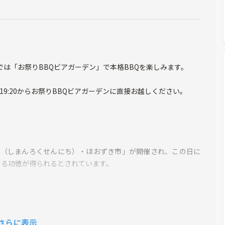
では「お祭りBBQビアガーデン」で本格BBQを楽しみます。
9:20からお祭りBBQビアガーデンに直接お越しください。
日（しまんろくせんにち）・ほおずき市」が開催され、この日に
する功徳が得られるとされています。
音とともに夏の風物詩を感じながら散策したいと思っています。
付が終了している可能性が高いので、早めの訪問をオススメしま
さらに表示