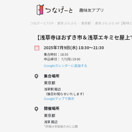
趣味友アプリ
つなげーとTOP
東京ぶらぶら
東京都
東京ぶらぶら AP【興味と
【浅草寺ほおずき市＆浅草エキミセ屋上
2025年7月9日(水) 18:30〜21:30
集合時刻：18:30
申込締切： 7/7(月) 19:00
Googleカレンダーに追加する
集合場所
東京都
浅草駅 周辺
（後日お知らせいたします）
Googleマップで表示
開催場所
東京都
浅草 周辺
*詳細は参加者のみに公開