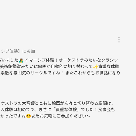
ごしましょう🙋
のが魅力だと思っています。最近、リピーターの方も増えてきま
ーシブ体験】に参加
いました🙇‍♂️ イマーシブ体験！オーケストラみたいなクラシッ
美術館鑑賞みたいに絵画が自動的に切り替わって✨️貴重な体験
で素敵な雰囲気のサークルですね！ またこれからもお世話になり
ーケストラの大音響とともに絵画が次々と切り替わる空間は、
没入体験は初めてで、まさに「貴重な体験」でした！食事会も
絡いたします。
かったですね😊またお気軽にご参加ください〜