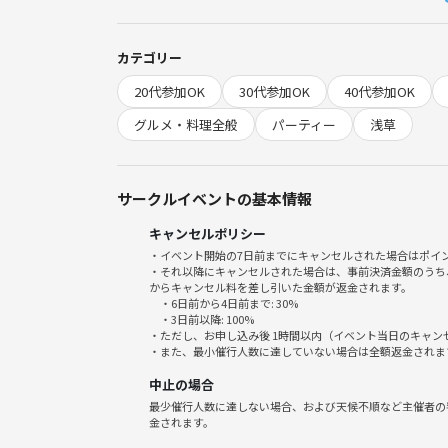
◾️第2部 お祭りBBQビアガーデン◾️
カテゴリー
浅草駅直結の「浅草EKIMISE」屋上にある「お祭
20代参加OK
30代参加OK
40代参加OK
堪能しましょう！ 縁日気分を味わいながら、夏なら
グルメ・料理全般
パーティー
浅草
ここでは、手ぶらで本格BBQを満喫できるだけでな
ャーベットなど、お祭りフードが食べ放題！
さらに、射的や輪投げなどのお祭りゲームも遊び放
サークルイベントの基本情報
一緒に訪れた仲間と、童心に返って盛り上がること
キャンセルポリシー
屋根付きなので、天候を気にせず安心して過ごせま
・イベント開始の7日前までにキャンセルされた場合はポイ
・それ以降にキャンセルされた場合は、事前決済金額のうち
今回は、「定番BBQと屋台食べ放題コース（アルコ
からキャンセル料を差し引いた金額が返金されます。
・6日前から4日前まで: 30%
・3日前以降: 100%
ドリンクは、セルフサービスなので、豊富な種類か
・ただし、お申し込み後 1時間以内（イベント当日のキャ
・また、最小催行人数に達していない場合は全額返金されま
アルコールが苦手な方には、ノンアルコールのハイ
ています😊
中止の場合
最少催行人数に達しない場合、および天候不順など主催者の
金されます。
◾️BBQコース内容◾️