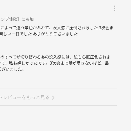
。
ーシブ体験】に参加
によって違う景色がみれて、没入感に圧倒されました 3次会ま
しみます。
楽しい一日でした ありがとうございました
界のすべてが切り替わるあの没入感には、私も心底圧倒されま
きて、私も嬉しかったです。3次会まで話が尽きないほど、最
ございました。
かけください。
トレビューをもっと見る