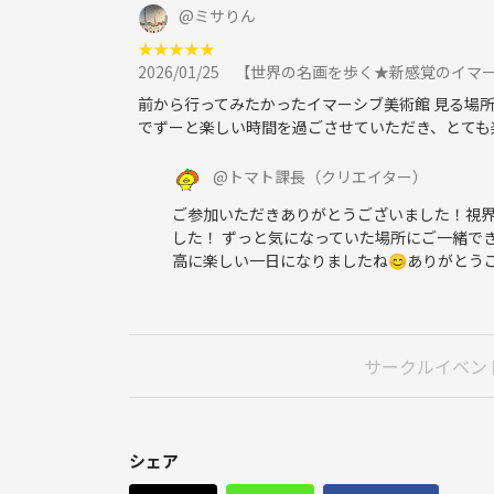
@
ミサりん
①集合時刻までに待ち合わせ場所にお越しください
★
★
★
★
★
②第1部∶ほおずき市の散策を楽しみます。
2026/01/25
【世界の名画を歩く★新感覚のイマ
③「浅草EKIMISE」屋上に徒歩で移動します。
前から行ってみたかったイマーシブ美術館 見る場所
④第2部∶お祭りBBQビアガーデンで本格BBQを楽
でずーと楽しい時間を過ごさせていただき、とても
⑤開始2時間で終了です。
（当日の状況により前後する場合があります）
@
トマト課長
（クリエイター）
ご参加いただきありがとうございました！視
※帰りは最寄り駅まで戻り解散する予定です。
した！ ずっと気になっていた場所にご一緒で
高に楽しい一日になりましたね😊ありがとう
※自由解散ですので、途中離脱も可能です。一声お
【参加料金の内訳】
サークルイベン
・つなげーとの参加費用
・当日飲食した場合は、各自実費精算
・BBQの飲食代：5,940円 (税込)
※当日「現金にて」徴収させていただきます。
シェア