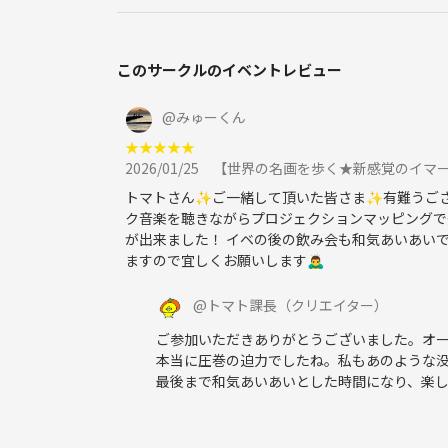
浅草の風情を感じながら、特別なひとときを一緒に過
このサークルのイベントレビュー
−−−−−−
@
みゅーくん
★
★
★
★
★
当サークルは、気楽に年代の近い人とお話しできる
2026/01/25
【世界の名画を歩く★新感覚のイマ
したが、初めての方ももちろん大歓迎です！
トマトさん✨️ご一緒して頂いた皆さま✨️有難うござ
ク音楽を聴きながらプロジェクションマッピングで
【持ち物は？】
が出来ました！ イベの後の飲み会も和気あいあい
ますので宜しくお願いします🙇‍♂️
特にありません。
@
トマト課長
（クリエイター）
【雨の場合は？】
ご参加いただきありがとうございました。オ
本当に圧巻の迫力でしたね。私もあのような
雨天決行です。荒天の場合は前日までに判断し、連
最後まで和気あいあいとした時間になり、楽し
【当日のスケジュール】