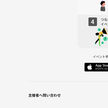
・わたあめ
・アイスシャーベット
※縁日ゲーム遊び放題です。
・射的
・輪投げ
・金魚っぽいすくい
◾️ドリンク飲み放題◾️
イベント
・生ビール（アサヒスーパードライ/アサヒマルエフ
・ハイボール（ジン）
・サワー（レモン/シークワァーサー/グレープフルーツ
・カクテル（梅/ブルーハワイ/カシス/モスコミュー
・焼酎（かのか/芋かのか）
・梅酒（ロック/ソーダ/水割り）
主催者へ問い合わせ
・ワイン（赤ワイン/白ワイン）
・ソフトドリンク（コカ・コーラ/ジンジャーエール/
タイルバランス）