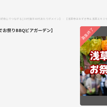
好奇心でつながる | 30代後半40代あたりがメイン】
【浅草寺ほおずき市＆浅草エキミ
でお祭りBBQビアガーデン】