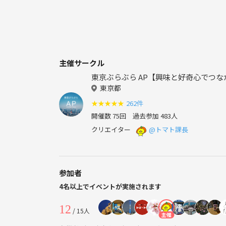
主催サークル
東京ぶらぶら AP【興味と好奇心でつなが
東京都
★
★
★
★
★
262件
開催数 75回
過去参加 483人
クリエイター
@トマト課長
参加者
4名以上でイベントが実施されます
12
/ 15人
主催