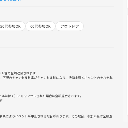
りBBQビアガーデン 浅草エキミセ屋台村」で、本格BBQを存分に
50代参加OK
60代参加OK
アウトドア
ではのひとときを楽しめます😊
く、たこ焼きや焼きそば、フランクフルト、わたあめ、アイスシ
題！
間違いなしです！
す✨
ント含め全額返金されます。
、下記のキャンセル料率がキャンセル料になり、決済金額とポイントのそれぞれ
ール&ソフトドリンク飲み放題付き）」を予約しました。
ら好きなものを好きなだけ楽しめます。
ンセルは除く）にキャンセルされた場合は全額返金されます。
す
ボールやカシスオレンジ、シャルドネスパークリングが用意され
判断によりイベントが中止される場合があります。その場合、参加料金は全額返