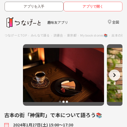
アプリを入手
アプリで開く
全国
趣味友アプリ
つなげーとTOP
みんなで語る
読書会
東京都
My book stories📚
古本の街「
古本の街「神保町」で本について語ろう📚
2024年1月27日(土) 15:00〜17:30