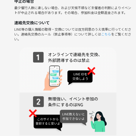
中止の場合
🙏）
最少催行人数に達しない場合、および天候不順など主催者の判断によりイベン
トが中止される場合があります。その場合、参加料金は全額返金されます。
【当日の流れ】
連絡先交換について
①自己紹介（1人1~2分）
LINE等の個人情報の取得・交換については双方同意のうえ慎重に行ってくださ
②おすすめ本の紹介（1人10分くらい）
い。連絡先交換のルール（禁止事項等）について詳しくは
こちら
をご覧くださ
③フリートーク
い。
【主催について】
読書好きの20代女性です☺️
自分が好きな本を気軽に語れる場をつくりたいと定期的に開催中！
よろしくお願いします✨
【注意事項】
ネットワークビジネス、宗教の勧誘、営業活動は固く禁止します。
以下の事項に当てはまる方は、次回以降の参加をお断りします。
・ネットワークビジネス/宗教等の勧誘や、保険や不動産などの営業活
動を行われた方
・他の参加者への誹謗中傷や迷惑な行為を行った方