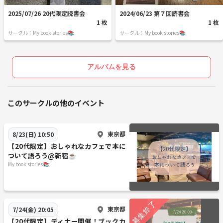
2025/07/26 20代限定読書会
2024/06/23 第７回読書会
1 枚
1 枚
サークル：My book stories📚
サークル：My book stories📚
アルバムを見る
このサークルの他のイベント
東京都
8/23(日) 10:50
【20代限定】おしゃれなカフェで本に
ついて語ろう@新宿☕️
My book stories📚
東京都
7/24(金) 20:05
【20代限定】ディナー開催！ブックカ