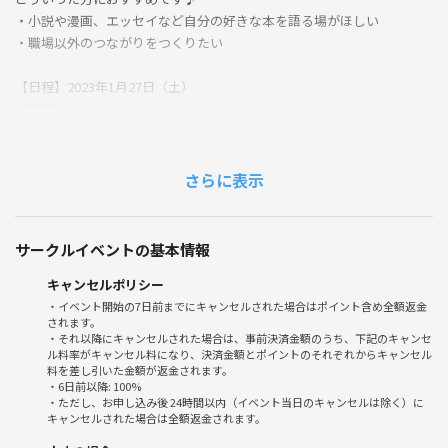
・小説や漫画、エッセイなど自分の好きな本を語る場がほしい
・職場以外のつながりをつくりたい
【日程】2023年1月27日（土）
【時間】
・受付 ：15:00〜15:15
・読書会：15:15〜17:30
（進行次第で早めに終了することもあります）
さらに表示
【場所】眞踏珈琲店（東京都千代田区神田小川町３丁目１−７）
【マップ】
https://maps.app.goo.gl/RZLsYR6J8ysXnhKg9?g_st=ic
サークルイベントの基本情報
【アクセス】
神保町駅A9出口から徒歩5分
キャンセルポリシー
【対象】
・イベント開始の7日前までにキャンセルされた場合はポイント含め全額返金
されます。
20代の読書好きな方
・それ以降にキャンセルされた場合は、事前決済金額のうち、下記のキャンセ
【参加費】500円
ル料率がキャンセル料になり、決済金額とポイントのそれぞれからキャンセル
料を差し引いた金額が返金されます。
【持ち物】
・6日前以降: 100%
・紹介したい本1冊以上
・ただし、お申し込み後 24時間以内（イベント当日のキャンセルは除く）に
小説、エッセイ、詩集、漫画、歴史、一般教養の本など紹介したい本を
キャンセルされた場合は全額返金されます。
1冊以上お持ち下さい。（自己啓発本/ビジネス本以外でお願いします