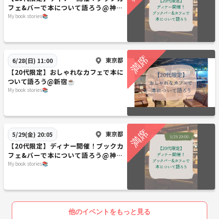
フェ&バーで本について語ろう@神保
町☕️
My book stories📚
東京都
6/28(日) 11:00
【20代限定】おしゃれなカフェで本に
ついて語ろう@新宿☕️
My book stories📚
東京都
5/29(金) 20:05
【20代限定】ディナー開催！ブックカ
フェ&バーで本について語ろう@神保
町☕️
My book stories📚
他のイベントをもっと見る