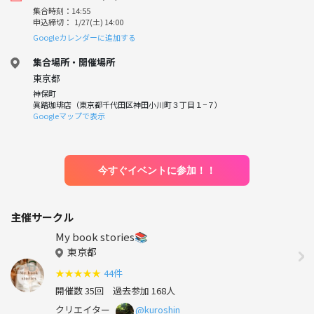
集合時刻：14:55
申込締切： 1/27(土) 14:00
Googleカレンダーに追加する
集合場所・開催場所
東京都
神保町
眞踏珈琲店（東京都千代田区神田小川町３丁目１−７）
Googleマップで表示
今すぐイベントに参加！！
主催サークル
My book stories📚
東京都
★
★
★
★
★
44件
開催数 35回
過去参加 168人
クリエイター
@kuroshin