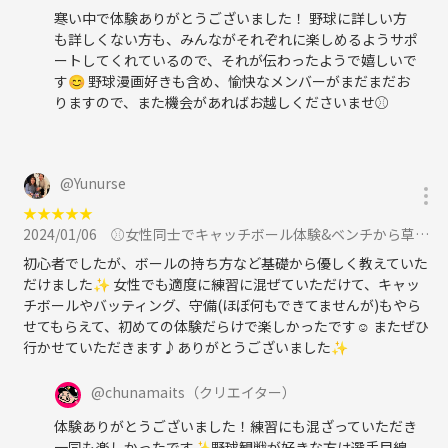
寒い中で体験ありがとうございました！ 野球に詳しい方
も詳しくない方も、みんながそれぞれに楽しめるようサポ
ートしてくれているので、それが伝わったようで嬉しいで
す😊 野球漫画好きも含め、愉快なメンバーがまだまだお
りますので、また機会があればお越しくださいませ⚾️
@
Yunurse
★
★
★
★
★
2024/01/06
⚾︎女性同士でキャッチボール体験&ベンチから草野球観戦してみませんか★に参加
初心者でしたが、ボールの持ち方など基礎から優しく教えていた
だけました✨ 女性でも適度に練習に混ぜていただけて、キャッ
チボールやバッティング、守備(ほぼ何もできてませんが)もやら
せてもらえて、初めての体験だらけで楽しかったです☺️ またぜひ
行かせていただきます♪ありがとうございました✨
@
chunamaits
（クリエイター）
体験ありがとうございました！練習にも混ざっていただき
一同も楽しかったです✨野球観戦が好きな方は選手目線