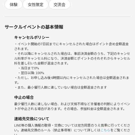
手ぶら可、グローブもお貸ししますので、
体験
女性限定
交流会
キャッチボールが初めての方もぜひお試しください！
野球に全然詳しくない方も大歓迎！
サークルイベントの基本情報
優しくエスコートします！
もし独りでは心細いと悩まれてるなら、ご友人と一緒でも構いません★
キャンセルポリシー
マネージャーに野球を教えてくれる女子野球経験者、マネ経験者も歓迎
・イベント開始の7日前までにキャンセルされた場合はポイント含め全額返金
です！
されます。
ヤクルト、巨人、ロッテ、日ハムなどNPBファンも在籍！甲子園にハマ
・それ以降にキャンセルされた場合は、事前決済金額のうち、下記のキャンセ
ル料率がキャンセル料になり、決済金額とポイントのそれぞれからキャンセル
っている方も。
料を差し引いた金額が返金されます。
・当日まで0%
当チームは、
・翌日以降: 100%
・ただし、お申し込み後 6時間以内にキャンセルされた場合は全額返金されま
ただ楽しく草野球したい人たちが、
す。
自然に集まった非営利なチームですので、
・また、最小催行人数に達していない場合は全額返金されます
ビジネスや宗教勧誘などの余計な目的はなく、
中止の場合
みんながみんなのために草野球環境を整えて活動しています。
最少催行人数に達しない場合、および天候不順など主催者の判断によりイベン
トが中止される場合があります。その場合、参加料金は全額返金されます。
これまでもWEBからたくさんの方が
連絡先交換について
申込&体験に来られ、ほぼ全員がリピート！
LINE等の個人情報の取得・交換については双方同意のうえ慎重に行ってくださ
誰もが安心して楽しめる雰囲気だと言い切れます★
い。連絡先交換のルール（禁止事項等）について詳しくは
こちら
をご覧くださ
い。