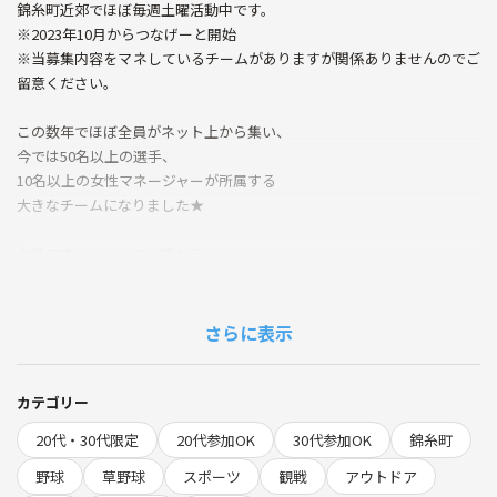
錦糸町近郊でほぼ毎週土曜活動中です。
※2023年10月からつなげーと開始
※当募集内容をマネしているチームがありますが関係ありませんのでご
留意ください。
この数年でほぼ全員がネット上から集い、
今では50名以上の選手、
10名以上の女性マネージャーが所属する
大きなチームになりました★
女性マネージャーさん達から
「一緒に観戦する女性のお友達をもっと増やしたい！」
というご要望もありまして、
一緒に草野球観戦&キャッチボールしてくれるサポーターを募集中！
さらに表示
★12/13土朝8:00@錦糸公園野球場A面（錦糸町駅すぐ）
※チーム活動自体は実施決定してますので、おひとり様でも参加歓迎で
カテゴリー
す。選手18名マネ2名、体験1名様参加決定しています。
20代・30代限定
20代参加OK
30代参加OK
錦糸町
現地でかかる費用は無し。
野球
草野球
スポーツ
観戦
アウトドア