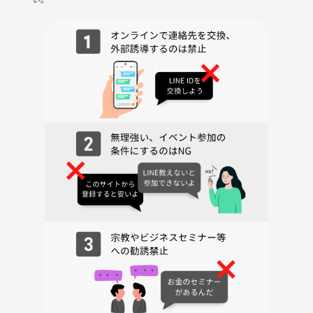
・マネージャー、サポーターは参加無料。
・ドタキャン、ドタンバ参加、どちらもOK。
・但し音信不通は心配するのでダメです。
・選手の邪魔になることだけNG
・いつでも抜けられます（以降連絡しません）
ご都合の合う日に
世界イチ気楽なサポーターとして
ぜひ遊びに来てください！
選手たちも観戦してもらえるだけでも、
やる気が全然違います！
『絶対にプロ野球観戦では味わえない』
ベンチからの風景を楽しんでみませんか？
もしご希望あれば、世界イチ気楽なマネージャーとして、できる範囲で
のお手伝いもぜひ。
★チュウナマイツ概要★
2010年創設、
選手自体は男性23歳から44歳まで、