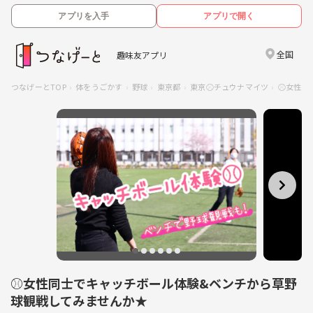
アプリを入手
アプリで開く
全国
趣味友アプリ
つなげーとTOP
体をうごかす
野球
東京都
東京⚾︎チュウナマイツ
⚾︎女性
⚾︎女性同士でキャッチボール体験&ベンチから草野
球観戦してみませんか★