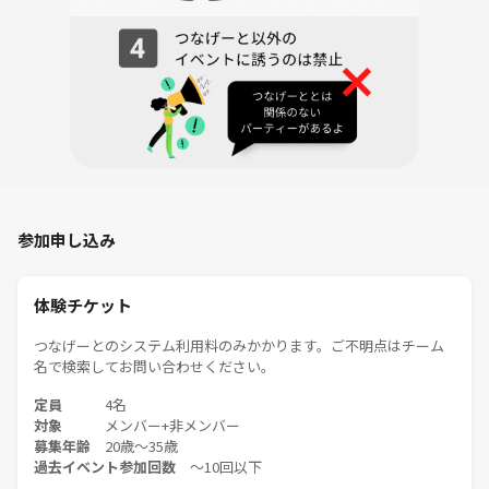
WEB経由入団メンバーが9割。
活動は錦糸町近郊が多く、
主に土曜朝夕、月1-8回ペースですが、
もちろん毎回出席する必要はありません。
「マナーと楽しさ」優先で、
大人な草野球がモットーです。
皆さん自立しているオトナなので、
性格の良い人ばかり。
年齢層的にも既婚者、未婚者ともに
参加申し込み
半分程度の比率なので安心です。
※性別問わずセクハラや暴言は当然禁止です。
体験チケット
時にプロ野球に負けないプレイや、
ハラハラする試合展開を楽しめる環境です。
つなげーとのシステム利用料のみかかります。ご不明点はチーム
名で検索してお問い合わせください。
（紅白戦なら打席やマウンドにも立てます）
※マネージャーさんによるテニス部も最近始まりました。
定員
4名
対象
メンバー+非メンバー
ーーー
募集年齢
20歳〜35歳
過去イベント参加回数
〜10回以下
【募集要件】