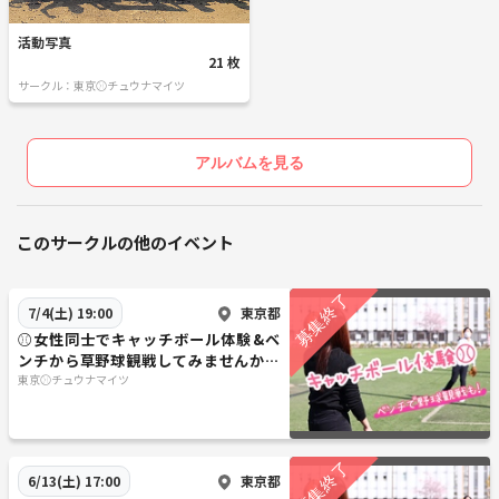
活動写真
21 枚
サークル：東京⚾︎チュウナマイツ
アルバムを見る
このサークルの他のイベント
東京都
7/4(土) 19:00
⚾︎女性同士でキャッチボール体験&ベ
ンチから草野球観戦してみませんか★
7/4土ナイター
東京⚾︎チュウナマイツ
東京都
6/13(土) 17:00