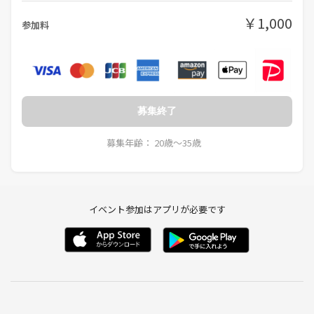
チーム層的に
￥1,000
参加料
応募目安は20-35歳女性のみ。
この日がダメでも、毎週活動してますので
ご都合良い日をご連絡くださいませ！
何かご不安な点があれば、
募集終了
まずは世界イチ気楽にお問い合わせください！
募集年齢： 20歳〜35歳
チュウナマイツ
渉外担当
イベント参加はアプリが必要です