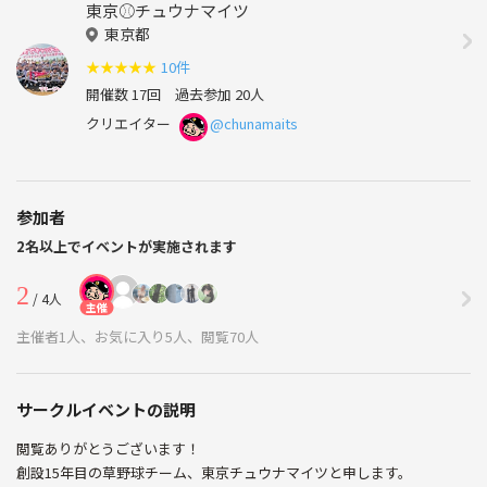
東京⚾︎チュウナマイツ
東京都
★
★
★
★
★
10件
開催数 17回
過去参加 20人
クリエイター
@chunamaits
参加者
2名以上でイベントが実施されます
2
/ 4人
主催
主催者1人、お気に入り5人、閲覧70人
サークルイベントの説明
閲覧ありがとうございます！
創設15年目の草野球チーム、東京チュウナマイツと申します。