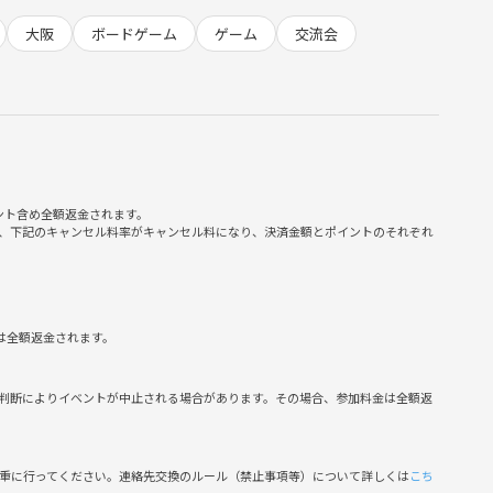
大阪
ボードゲーム
ゲーム
交流会
い♪)
ッセージをお送りしますのでご安心ください！
ント含め全額返金されます。
、下記のキャンセル料率がキャンセル料になり、決済金額とポイントのそれぞれ
は全額返金されます。
時15分〜)
判断によりイベントが中止される場合があります。その場合、参加料金は全額返
慎重に行ってください。連絡先交換のルール（禁止事項等）について詳しくは
こち