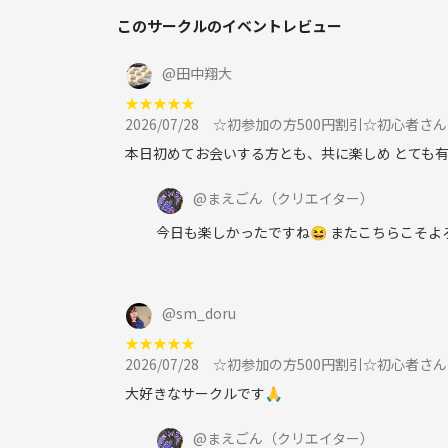
■紳士、淑女の社交場であるので身だしなみや匂い
このサークルのイベントレビュー
■一般人のマナーは守ってください⭐︎
@
田中翔大
★
★
★
★
★
■宗教やネットワークビジネスなど勧誘目的での参
2026/07/28
☆初参加の方500円割引☆初心者さ
■参加方法：ツナゲートで申し込む
本日初めてお会いする方とも、共に楽しめ とても
@
まえごん
（クリエイター）
今日も楽しかったですね😆 またこちらこそ
@
sm_doru
★
★
★
★
★
2026/07/28
☆初参加の方500円割引☆初心者さ
大好きなサークルです🙏
@
まえごん
（クリエイター）