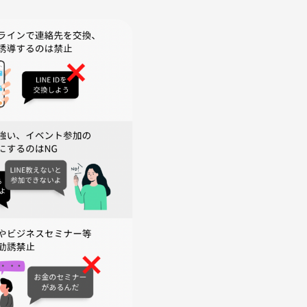
み可
ます