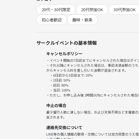
20代・30代限定
20代参加OK
30代参加OK
参加者5名以上で開催いたします！
(毎週開催してますのでお気軽にお問い合わせくださ
初心者歓迎
趣味・娯楽
もし集まりそうになければ前日に参加者の方々にメ
サークルイベントの基本情報
キャンセルポリシー
・イベント開始の7日前までにキャンセルされた場合はポイ
✨以下詳細✨
・それ以降にキャンセルされた場合は、事前決済金額のうち
からキャンセル料を差し引いた金額が返金されます。
・6日前から3日前まで: 30%
・2日前: 50%
・前日: 80%
・当日: 100%
開催日時■5月7.14.21.28日(木)
・ただし、お申し込み後 1時間以内にキャンセルされた場合
中止の場合
■開催時刻■13時00～19:00(受付12時30～)(開場12
最少催行人数に達しない場合、および天候不順など主催者の
金されます。
■最寄り駅■難波駅から徒歩10分
連絡先交換について
LINE等の個人情報の取得・交換については双方同意のうえ
心斎橋駅から徒歩15～20分