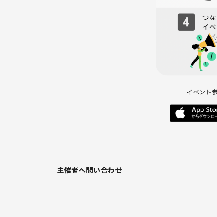
■参加年齢■15歳以上
小学生未満のお子様は安全性を加味して参加不可
(小学生以上の方は親子さん同伴でのみ参加可能)
イベント
注意事項
■飲み物はフタ付きのペットボトル推奨でよろしく
主催者へ問い合わせ
■初心者の方も参加されますので全員に謙虚な対応