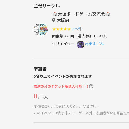
主催サークル
🎲大阪ボードゲーム交流会🎲
大阪府
★
★
★
★
★
275件
開催数 326回
過去参加 1,589人
クリエイター
@まえごん
参加者
5名以上でイベントが実施されます
友達の分のチケットも購入可能！！
0
/ 15人
主催者0人、お気に入り0人、閲覧27人
このイベントは表示中のユーザー以外に参加者がいる可能性