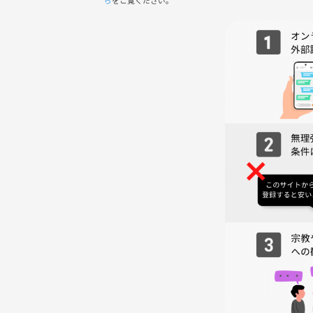
ら
をご覧ください。
■開催場所■ BLUE BOX
※会場は2階ではなく4階です
(大阪市中央区千日前1丁目8-20 高橋ビル)
■参加費用■30分 250円 Max1500円（飲食持ち込
別途ツナゲートの手数料が事前決済で500円かかり
■参加服装■自由（私服、スーツＯＫです）
■参加人数■15名定員