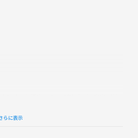
ったことないけど興味はある！って方もどしどしご参加ください
さらに表示