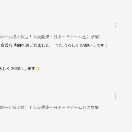
などはきっちりお願いします。
加はご遠慮ください。
んお一人様大歓迎！大阪難波平日ボードゲーム会に参加
有意義な時間を過ごせました。 またよろしくお願いします！
よろしくお願いします✨
んお一人様大歓迎！大阪難波平日ボードゲーム会に参加