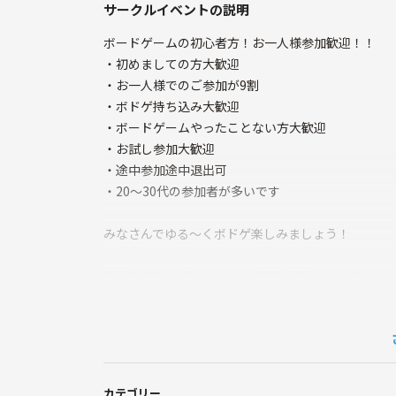
サークルイベントの説明
ボードゲームの初心者方！お一人様参加歓迎！！
・初めましての方大歓迎
・お一人様でのご参加が9割
・ボドゲ持ち込み大歓迎
・ボードゲームやったことない方大歓迎
・お試し参加大歓迎
・途中参加途中退出可
・20〜30代の参加者が多いです
みなさんでゆる～くボドゲ楽しみましょう！
初心者の方も初めにルール説明を設けますので、や
( ´ ▽ ` )
やってみるとすごく楽しいゲームばかりですよ！
カテゴリー