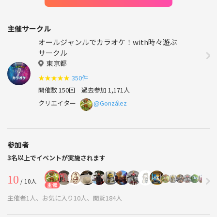
主催サークル
オールジャンルでカラオケ！with時々遊ぶ
サークル
東京都
★
★
★
★
★
350件
開催数 150回
過去参加 1,171人
クリエイター
@González
参加者
3名以上でイベントが実施されます
10
/ 10人
主催
主催者1人、お気に入り10人、閲覧184人