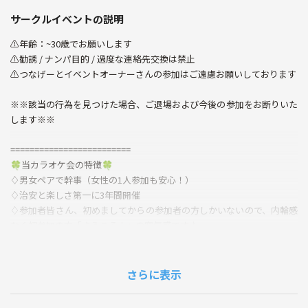
サークルイベントの説明
⚠️年齢：~30歳でお願いします
⚠️勧誘 / ナンパ目的 / 過度な連絡先交換は禁止
⚠️つなげーとイベントオーナーさんの参加はご遠慮お願いしております
※※該当の行為を見つけた場合、ご退場および今後の参加をお断りいた
します※※
=========================
🍀︎当カラオケ会の特徴🍀︎
♢ 男女ペアで幹事（女性の1人参加も安心！）
♢ 治安と楽しさ第一に3年間開催
♢ 参加者皆さん、初めましてからの参加者の方しかいないので、内輪感
なく初参加の方「ようこそ！」の空気感です♪
※1部屋4-5人になるようにしてます※
♢ 好きな歌を時間の限り楽しく、みんなで盛り上がりながら歌うことを
コンセプトにしています♪
さらに表示
=========================