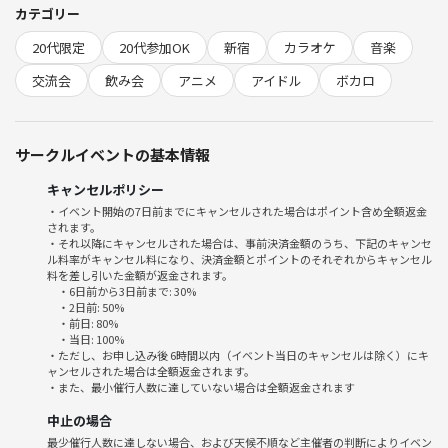
■カラオケ詳細
カテゴリー
・ソフドリ飲み放題付（治安厳守のためお酒の持ち込み❌）
20代限定
20代参加OK
新宿
カラオケ
音楽
・参加費：3,200円
⚠️事前決済と当日と2回に分けてのお支払いです
交流会
飲み会
アニメ
アイドル
ボカロ
■場所
JR新宿駅付近
サークルイベントの基本情報
■当日の流れ
キャンセルポリシー
・会場付近集合（申し込み後情報開示）
・イベント開始の7日前までにキャンセルされた場合はポイント含め全額返金
されます。
・受付～自己紹介
・それ以降にキャンセルされた場合は、事前決済金額のうち、下記のキャンセ
・Let's カラオケ♪
ル料率がキャンセル料になり、決済金額とポイントのそれぞれからキャンセル
・終了
料を差し引いた金額が返金されます。
・6日前から3日前まで: 30%
・任意：軽くご飯🍴😋
・2日前: 50%
・前日: 80%
・当日: 100%
=========================
・ただし、お申し込み後 6時間以内（イベント当日のキャンセルは除く）にキ
🍀︎こんな方におすすめ🍀︎
ャンセルされた場合は全額返金されます。
・周りにカラオケ好きがいなくてヒトカラばかり！もっと人と盛り上が
・また、最小催行人数に達していない場合は全額返金されます
りながら歌いたい！
中止の場合
→アニメ・邦楽・アイドル、ボカロ、ディズニー、洋楽、ラップ等な
最少催行人数に達しない場合、および天候不順など主催者の判断によりイベン