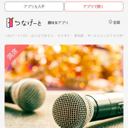
アプリを入手
アプリで開く
全国
趣味友アプリ
つなげーとTOP
みんなであそぶ
カラオケ
東京都
オールジャンルでカラオケ！