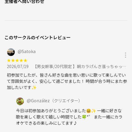
主催者へ問い合わせ
このサークルのイベントレビュー
@
Satoka
★
★
★
★
★
2026/07/19
【男女幹事/20代限定 】朝カラげんき漲っちゃってるカラオケ♪に参加
初参加でしたが、皆さん好きな曲を思い思いに歌って楽しんでい
て雰囲気がよく、安心して過ごせました！ 時間が合う時にまた参
加したいです✨
@
González
（クリエイター）
今日は初参加ありがとうございました😃✨ 一緒に好きな
歌を楽しく歌えて嬉しい時間でした🍀*゜ また一緒にカラ
オケできるの楽しみにしてます♪