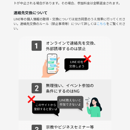
ど…ありとあらゆる『好き』が溢れております︎︎👍
トが中止される場合があります。その場合、参加料金は全額返金されます。
連絡先交換について
・私の歌を聴いてー！
LINE等の個人情報の取得・交換については双方同意のうえ慎重に行ってくださ
→聴きますとも︎︎👍同じくらい皆さんの歌も聴来ながら一緒に盛り上が
い。連絡先交換のルール（禁止事項等）について詳しくは
こちら
をご覧くださ
りましょ♪
い。
・あわよくばデュエットしてー！
→有名曲なら必ずデュエットできる人がいるかも⁉️いなくても布教おk
です♪
※※過去の会で歌ってる曲はつなげーと サークルページのブログに掲載
してます※※