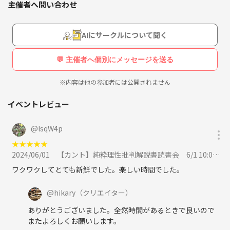
主催者へ問い合わせ
動しております。（男性二人女性二人）みなさん参加できるときに参加
するくらいのゆるい感じでやってます。ゼロから始めているので安心し
てご参加ください。
AIにサークルについて聞く
💬 主催者へ個別にメッセージを送る
※内容は他の参加者には公開されません
イベントレビュー
@
lsqW4p
★
★
★
★
★
2024/06/01
【カント】純粋理性批判解説書読書会 6/1 10:00-に参加
ワクワクしてとても新鮮でした。楽しい時間でした。
@
hikary
（クリエイター）
ありがとうございました。全然時間があるときで良いので
またよろしくお願いします。