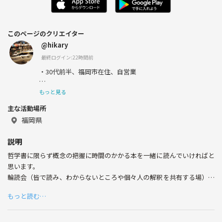
このページのクリエイター
@hikary
最終ログイン:22時間前
・30代前半、福岡市在住、自営業
今は興味の赴くままに生きています。若い方や年配の方か
もっと見る
ら新しい事を学ぶのが好きです。
主な活動場所
新しい事を学ぶのが好きです。
福岡県
自分の知っていることであればお話できます。是非色々と
説明
教えてください。
哲学書に限らず概念の把握に時間のかかる本を一緒に読んでいければと
思います。
輪読会（皆で読み、わからないところや個々人の解釈を共有する場）の
ようなイメージで考えています。
もっと読む…
友達ではなく、一緒に考えて理解を進める仲間を作ることができます。
2024年2月現在、デカルトの入門書を読んでおります。
メンバーの多様性を重視しております。20代から40代まで現在4名で活