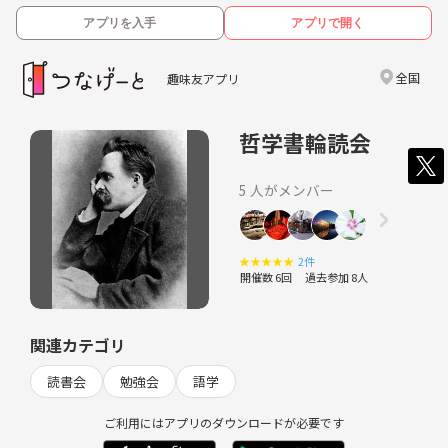
アプリを入手
アプリで開く
全国
趣味友アプリ
哲学書輪読会
5 人がメンバー
★
★
★
★
★
2件
開催数 6回
過去参加 8人
関連カテゴリ
読書会
勉強会
語学
ご利用にはアプリのダウンロードが必要です