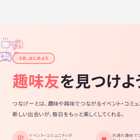
♫
✧
✦
✦
♪
✧
さあ、はじめよう
趣味友
を見つけよ
つなげーとは、趣味や興味でつながるイベント・コミュ
新しい出会いが、毎日をもっと楽しくしてくれる。
イベント・コミュニティが
共通の趣味で