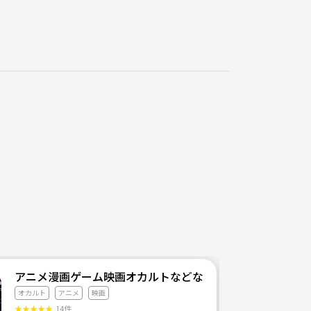
アニメ漫画ゲーム映画オカルトなどなどサブカル好きのた
オカルト
アニメ
映画
★
★
★
★
★
14件