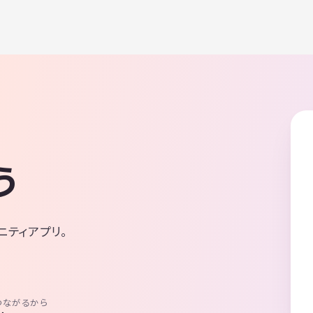
う
ニティアプリ。
つながるから