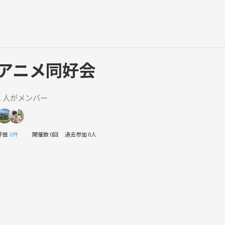
アニメ同好会
2 人がメンバー
評価
0件
開催数 0回
過去参加 0人