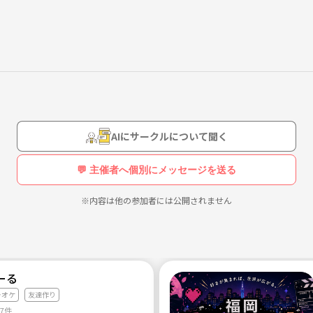
AIにサークルについて聞く
💬 主催者へ個別にメッセージを送る
※内容は他の参加者には公開されません
ーる
ラオケ
友達作り
87件