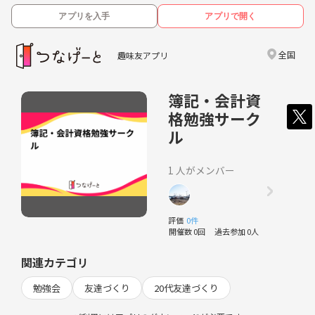
アプリを入手
アプリで開く
全国
趣味友アプリ
簿記・会計資
格勉強サーク
ル
1 人がメンバー
評価
0件
開催数 0回
過去参加 0人
関連カテゴリ
勉強会
友達づくり
20代友達づくり