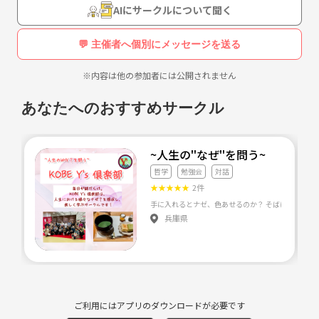
AIにサークルについて聞く
💬 主催者へ個別にメッセージを送る
※内容は他の参加者には公開されません
あなたへのおすすめサークル
~人生の''なぜ''を問う
哲学
勉強会
対話
★
★
★
★
★
2件
兵庫県
ご利用にはアプリのダウンロードが必要です