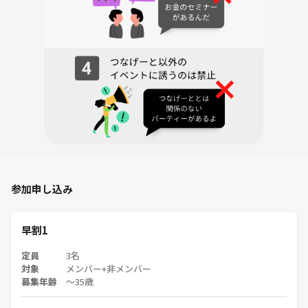
前向きな気持ちで解散！
※筆記用具をご持参ください。
開催概要
場所： タリーズコーヒー ヤエチカ店（東京駅直結）
主催者より
大手メーカーで働いていた頃、「この会社で上を目指す」と意気込んで
いた私。
でも、家族が増え、働き方に違和感を覚えるようになりました。
残業すれば収入は増える。
参加申し込み
でも、家に帰ると子どもたちはもう夢の中。
そんな時、読んだ本に書いていたんです。
早割1
「働くことが目的になってはいけない」
定員
3名
会社と限られた業界の中だけで生きてきた自分にとって、世界が広がる
対象
メンバー+非メンバー
第一歩でした。
募集年齢
〜35歳