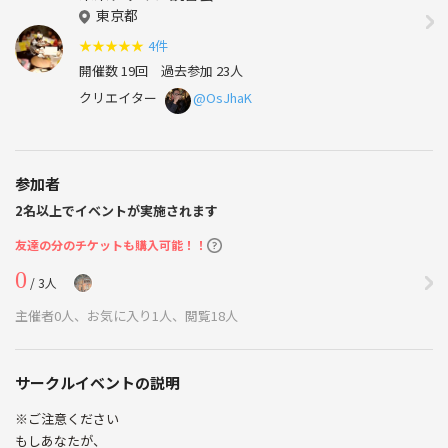
東京都
★
★
★
★
★
4件
開催数 19回
過去参加 23人
クリエイター
@OsJhaK
参加者
2名以上でイベントが実施されます
友達の分のチケットも購入可能！！
0
/ 3人
主催者0人、お気に入り1人、閲覧18人
サークルイベントの説明
※ご注意ください
もしあなたが、