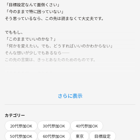
「目標設定なんて面倒くさい」
「今のままで特に困っていない」
そう思っているなら、この先は読まなくて大丈夫です。
でももし、
「このままでいいのかな？」
「何かを変えたい。でも、どうすればいいのかわからない」
そんな想いが少しでもあるなら――
この先の言葉は、きっとあなたのためのものです。
「このままでいいのかな？」
そう感じたあなたへ。
仕事も、生活も、そこそこ順調。
さらに表示
でも、ふとした瞬間に心の奥から聞こえてくる声がある。
「このまま、10年後も同じ毎日を繰り返しているのかな？」
カテゴリー
「本当にやりたいことって、なんだったっけ？」
20代参加OK
30代参加OK
40代参加OK
この会は、そんな“静かな違和感”を抱えるあなたのための時間です。
50代参加OK
60代参加OK
東京
目標設定