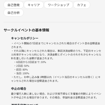
自己啓発
キャリア
ワークショップ
カフェ
こんな想い、ありませんか？
自己分析
仕事は順調。でも、心がついてきていない
キャリアの“次の一歩”が見えず、焦りだけが募る
周りと比べて、自分だけが止まっている気がする
サークルイベントの基本情報
本当は変わりたい。でも、何から始めればいいのかわからない
そんなふうに感じるのは、あなただけではありません。
キャンセルポリシー
この会には、同じような想いを抱えた人たちが集まります。
・イベント開始の7日前までにキャンセルされた場合はポイント含め全額返金
されます。
・それ以降にキャンセルされた場合は、事前決済金額のうち、下記のキャンセ
「ちゃんと話せるかな…」と不安な方も大丈夫。
ル料率がキャンセル料になり、決済金額とポイントのそれぞれからキャンセル
少人数だからこそ、安心して話せる。
料を差し引いた金額が返金されます。
・6日前から3日前まで: 30%
誰かの言葉に、自分の気持ちが重なる。
・2日前: 50%
そんな静かで、あたたかな時間が流れています。
・前日: 80%
・当日: 100%
・ただし、お申し込み後 1時間以内（イベント当日のキャンセルは除く）にキ
この会で得られること
ャンセルされた場合は全額返金されます。
🌱 自分の“これから”を描くヒントが見つかる
中止の場合
🌱 モヤモヤしていた気持ちが、言葉になる
最少催行人数に達しない場合、および天候不順など主催者の判断によりイベン
🌱 自分の経験に意味を見出せる
トが中止される場合があります。その場合、参加料金は全額返金されます。
🌱 前に進む勇気が湧いてくる
🌱 同じような悩みを持つ仲間と出会える