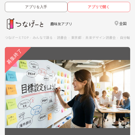
アプリを入手
アプリで開く
全国
趣味友アプリ
つなげーとTOP
みんなで語る
読書会
東京都
未来デザイン読書会
自分軸で