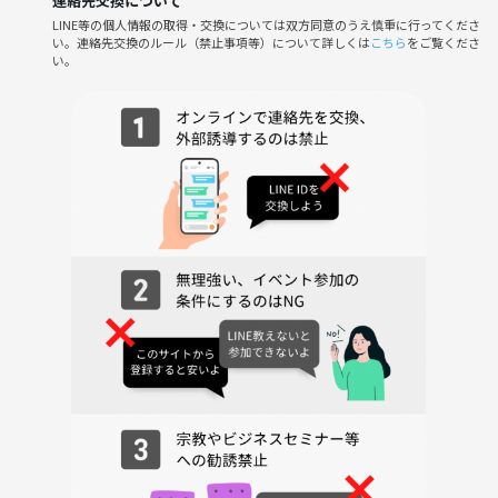
連絡先交換について
LINE等の個人情報の取得・交換については双方同意のうえ慎重に行ってくださ
い。連絡先交換のルール（禁止事項等）について詳しくは
こちら
をご覧くださ
この会は、誰かの正解を押しつける場所ではありません。
い。
あなたの中にある“まだ言葉になっていない想い”を、
少しずつ、ていねいにすくい上げていく時間です。
参加者の声
「モヤモヤしていた気持ちが、言葉になった」
「“何を目指したいか”が少しずつ見えてきた」
「自分のこれまでの経験が、ちゃんと意味を持っていたと気づけた」
「前に進む勇気が湧いてきた」
参加後すぐに何かが劇的に変わるわけではないかもしれません。
でも、確かに“何かが動き出す”感覚を、多くの方が感じています。
当日の流れ（約90分）
簡単な自己紹介
会の趣旨と進め方のご案内
「人生を描く」ワーク
行動につなげるための考え方のレクチャー
フリートーク（自由参加）