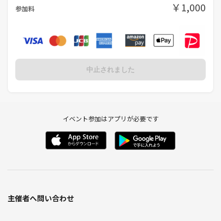
今では、自分が心からやりたいと思える仕事に出会い、前向きな仲間と
￥1,000
参加料
ともに、毎日を楽しんでいます。
すべては、「目標」と「目的」の意味を知り、行動を変えたから。
あなたにも、そんな一歩を踏み出してほしい。
その想いで、この会を開いています。
中止されました
今こそ、“わたし”を取り戻すとき
「このままじゃ、何か違う」
その感覚は、あなたの中にある“変わりたい”というサインです。
イベント参加はアプリが必要です
たった3名限定の小さな会だからこそ、
あなたの想いに、丁寧に向き合えます。
あなたに出会えるのを楽しみにしています！
主催者へ問い合わせ