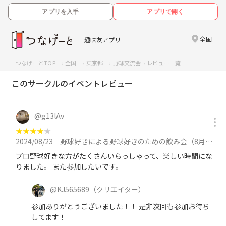
アプリを入手
アプリで開く
全国
趣味友アプリ
つなげーとTOP
全国
東京都
野球交流会
レビュー一覧
このサークルのイベントレビュー
@
g13lAv
★
★
★
★
★
2024/08/23
野球好きによる野球好きのための飲み会（8月）に参加
プロ野球好きな方がたくさんいらっしゃって、楽しい時間にな
りました。 また参加したいです。
@
KJ565689
（クリエイター）
参加ありがとうございました！！ 是非次回も参加お待ち
してます！