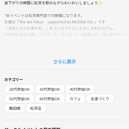
昼下がりの時間に紅茶を飲みながらわいわいしましょう✨
*本イベントは紅茶専門店での開催になります。
お店は「The tee Tokyo supported by MLESNA TEA 」です
「女性に小さな幸せを。」をコンセプトにしたおしゃれなカフェ。
1983年に紅茶大国・スリランカ（セイロン）で創業され、多くのデザイ
ン大賞を受賞した「ムレスナ社（MlesnA）」が最高品質の紅茶を日本
の風土や水、そして日本人の繊細な舌に合ったテイストを施され、オリ
ジナルパッケージに包まれた、最高品質の紅茶をご堪能ください✨
さらに表示
【参加費】
参加費➕飲食代
超早割：500円
カテゴリー
早割：700円
20代参加OK
30代参加OK
40代参加OK
通常：1000円
50代参加OK
60代参加OK
カフェ
友達づくり
当イベントとしてはティーフリーコースをお勧めしますがそれ以外でも
飯田橋
紅茶会
大丈夫です！！
https://the-tee.tokyo/menu/%e3%83%a0%e3%83%ac%e3%82%b
9%e3%83%8a%e3%80%80%e3%83%86%e3%82%a3%e3%83%b