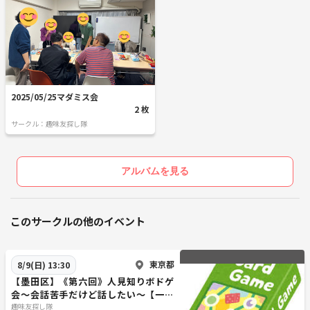
2025/05/25マダミス会
2 枚
サークル：趣味友探し隊
アルバムを見る
このサークルの他のイベント
東京都
8/9(日) 13:30
【墨田区】《第六回》人見知りボドゲ
会～会話苦手だけど話したい～【一人
参加・初心者大歓迎】
趣味友探し隊