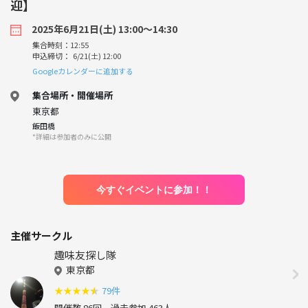
迎】
2025年6月21日(土) 13:00〜14:30
集合時刻：12:55
申込締切： 6/21(土) 12:00
Googleカレンダーに追加する
集合場所・開催場所
東京都
飯田橋
*詳細は参加者のみに公開
今すぐイベントに参加！！
主催サークル
趣味友探し隊
東京都
★
★
★
★
★
79件
開催数 86回
過去参加 463人