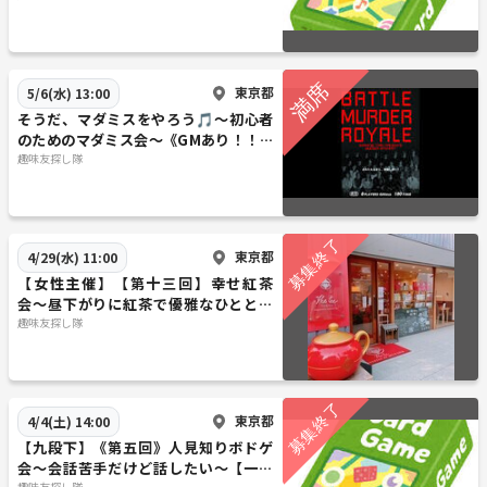
東京都
5/6(水) 13:00
そうだ、マダミスをやろう🎵～初心者
のためのマダミス会～《GMあり！！》
【初心者歓迎】【1人参加歓迎】【早割
趣味友探し隊
あり✨】
東京都
4/29(水) 11:00
【女性主催】【第十三回】幸せ紅茶
会〜昼下がりに紅茶で優雅なひととき
を〜《20代〜30代限定》【早割あり】
趣味友探し隊
【1人参加歓迎】
東京都
4/4(土) 14:00
【九段下】《第五回》人見知りボドゲ
会～会話苦手だけど話したい～【一人
趣味友探し隊