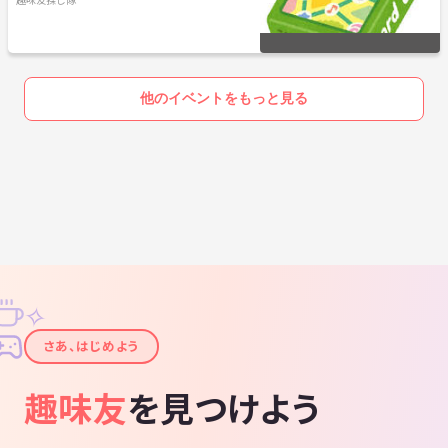
参加・初心者大歓迎】
他のイベントをもっと見る
✧
✦
さあ、はじめよう
趣味友
を見つけよう