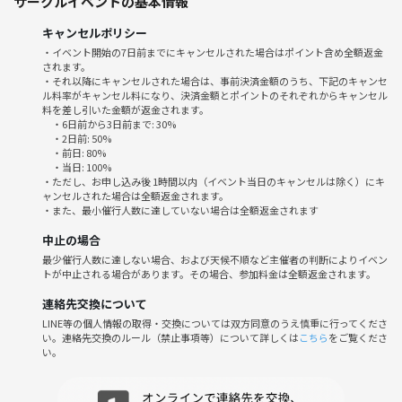
サークルイベントの基本情報
c%e3%83%95%e3%83%aa%e3%83%bc/
※当日自分の飲食した代金をお支払いください。
キャンセルポリシー
※必ず1人1オーダーお願いします。
・イベント開始の7日前までにキャンセルされた場合はポイント含め全額返金
されます。
【スケジュール】
・それ以降にキャンセルされた場合は、事前決済金額のうち、下記のキャンセ
ル料率がキャンセル料になり、決済金額とポイントのそれぞれからキャンセル
12時50分：お店の前集合
料を差し引いた金額が返金されます。
13時00分：入店
・6日前から3日前まで: 30%
13時10分ごろ：自己紹介、紅茶会開始(主にトーク🎵)
・2日前: 50%
・前日: 80%
14時20分ごろ：イベント終了
・当日: 100%
15時00分：退店
・ただし、お申し込み後 1時間以内（イベント当日のキャンセルは除く）にキ
ャンセルされた場合は全額返金されます。
・また、最小催行人数に達していない場合は全額返金されます
【💐こんな人にオススメ💐】
◆紅茶が好きでたまらない方
中止の場合
◆昼下がり誰かとお話ししたい方
最少催行人数に達しない場合、および天候不順など主催者の判断によりイベン
トが中止される場合があります。その場合、参加料金は全額返金されます。
◆紅茶に興味があるけど何から始めてよいかわからない方
◆話すのが苦手！何を話したらいいか分からない！って方😥
連絡先交換について
LINE等の個人情報の取得・交換については双方同意のうえ慎重に行ってくださ
=================================
い。連絡先交換のルール（禁止事項等）について詳しくは
こちら
をご覧くださ
い。
楽しい会にするために、以下を守ってください。
◆禁止事項😡◆