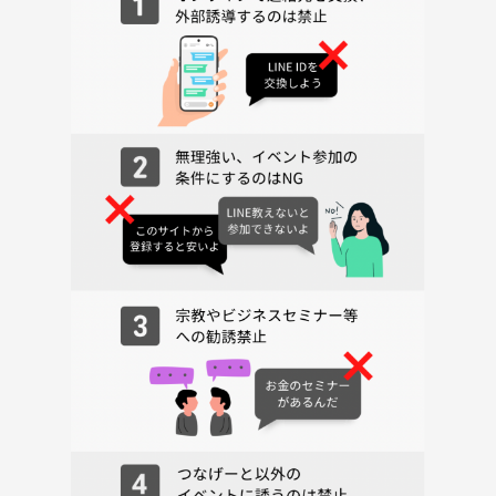
・勧誘(宗教、MLMなど)、ナンパ
・強引な連絡先交換
・泥酔、酩酊状態での参加
・「政治(政党、選挙、戦争の話題等)」「宗教」「下ネタ(夜の話題)」
などセンシティブな話題
・主催者の指示に従わない
イベント中に他の参加者から迷惑行為の通報を受け事実を確認できた場
合、退出していただく場合があります。
イベント開催後の人間関係トラブルや男女関係トラブルについては関知
しませんので、各自で自衛や解決をお願いします。
また、写真を撮る際は他の人の顔が写らないようご配慮をお願いしま
す。SNSへアップする際もご注意ください。
(お料理やお店の写真のみ撮影OK。イベントの様子がわかる写真は撮影
NGです)