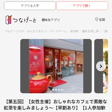
アプリを入手
アプリで開く
全国
趣味友アプリ
つなげーとTOP
みんなであそぶ
ボードゲーム
東京都
趣味友探し隊
【第五
【第五回】【女性主催】おしゃれなカフェで素敵な
紅茶を楽しみましょう〜【早割あり】【1人参加歓