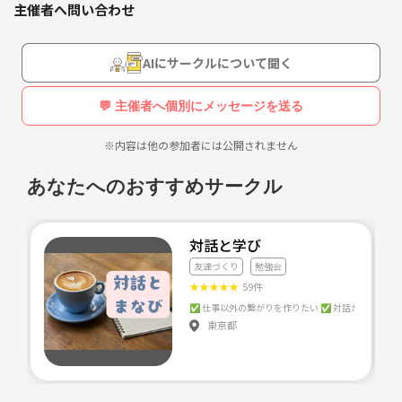
主催者へ問い合わせ
※勉強中は勧誘行為は禁止！
AIにサークルについて聞く
💬 主催者へ個別にメッセージを送る
※内容は他の参加者には公開されません
あなたへのおすすめサークル
対話と学び
友達づくり
勉強会
★
★
★
★
★
59件
東京都