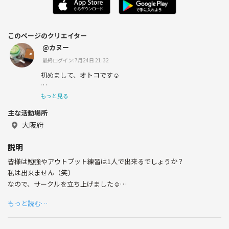
このページのクリエイター
@カヌー
最終ログイン:7月24日 21:32
初めまして、オトコです☺️
趣味探しで始めました☺️
もっと見る
主な活動場所
仕事の息抜きで始めてます☺️
大阪府
サークル創りをしていきます。よろしく☺️
説明
皆様は勉強やアウトプット練習は1人で出来るでしょうか？
私は出来ません（笑〕
なので、サークルを立ち上げました☺️
もっと読む…
一日1時間、2時間など、勉強やアウトプットする時間を設けました。
受験勉強や資格勉強やプレゼン練習に使って頂けるといいかなと思いま
す。