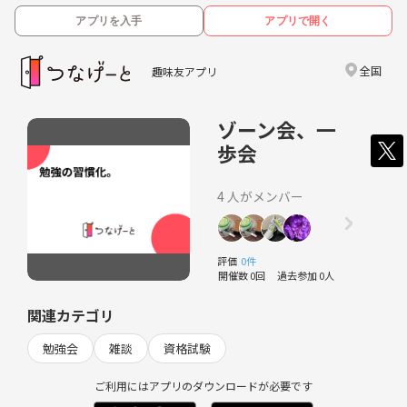
アプリを入手
アプリで開く
全国
趣味友アプリ
ゾーン会、一
歩会
4 人がメンバー
評価
0件
開催数 0回
過去参加 0人
関連カテゴリ
勉強会
雑談
資格試験
ご利用にはアプリのダウンロードが必要です